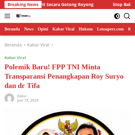
Langsung
t Secara Gotong Royong
Breaking News
Stop Bakar Lahan, Babinsa Ber
ke
konten
Beranda
News
Opini
Kabar Viral
Hukum
Lensapers.com
Keb
Beranda
Kabar Viral
Kabar Viral
Polemik Baru! FPP TNI Minta
Transparansi Penangkapan Roy Suryo
dan dr Tifa
Editor
Juni 19, 2026