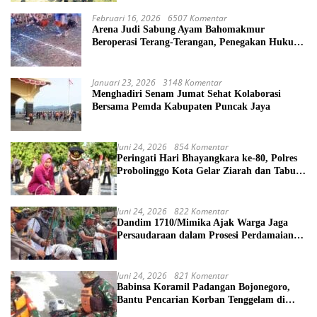
Februari 16, 2026
6507 Komentar
Arena Judi Sabung Ayam Bahomakmur
Beroperasi Terang-Terangan, Penegakan Hukum
Morowali Dipertanyakan
Januari 23, 2026
3148 Komentar
Menghadiri Senam Jumat Sehat Kolaborasi
Bersama Pemda Kabupaten Puncak Jaya
Juni 24, 2026
854 Komentar
Peringati Hari Bhayangkara ke-80, Polres
Probolinggo Kota Gelar Ziarah dan Tabur
Bunga di TMP
Juni 24, 2026
822 Komentar
Dandim 1710/Mimika Ajak Warga Jaga
Persaudaraan dalam Prosesi Perdamaian
Perang Suku di Kwamki Narama
Juni 24, 2026
821 Komentar
Babinsa Koramil Padangan Bojonegoro,
Bantu Pencarian Korban Tenggelam di
Sungai Bengawan Solo