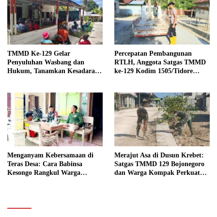
TMMD Ke-129 Gelar
Percepatan Pembangunan
Penyuluhan Wasbang dan
RTLH, Anggota Satgas TMMD
Hukum, Tanamkan Kesadaran
ke-129 Kodim 1505/Tidore
Berbangsa serta Taat Aturan di
Turunkan Material Semen
Kampung Sesor
Menganyam Kebersamaan di
Merajut Asa di Dusun Krebet:
Teras Desa: Cara Babinsa
Satgas TMMD 129 Bojonegoro
Kesongo Rangkul Warga
dan Warga Kompak Perkuat
Sukseskan TMMD 129
Drainase
Bojonegoro