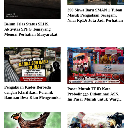
390 Siswa Baru SMAN 1 Tuban
Masuk Pengadaan Seragam,
Nilai Rp1,6 Juta Jadi Perhatian
Belum Jelas Status SLHS,
Aktivitas SPPG Temayang
Menuai Perhatian Masyarakat
Pengakuan Kades Berbeda
Pasar Murah TPID Kota
dengan Klarifikasi, Polemik
Probolinggo Didominasi ASN,
Bantuan Desa Kian Mengemuka
Ini Pasar Murah untuk Warga
atau ASN?