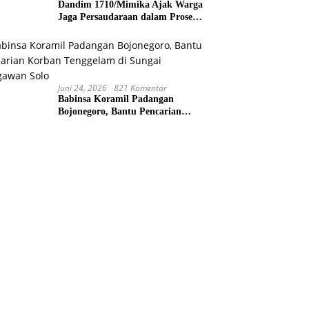
Dandim 1710/Mimika Ajak Warga
Jaga Persaudaraan dalam Prosesi
Perdamaian Perang Suku di
Kwamki Narama
Juni 24, 2026
821 Komentar
Babinsa Koramil Padangan
Bojonegoro, Bantu Pencarian
Korban Tenggelam di Sungai
Bengawan Solo