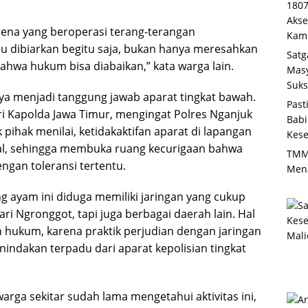
1807
Akse
rena yang beroperasi terang-terangan
Kam
u dibiarkan begitu saja, bukan hanya meresahkan
Satg
ahwa hukum bisa diabaikan,” kata warga lain.
Masy
Suk
ya menjadi tanggung jawab aparat tingkat bawah.
Past
i Kapolda Jawa Timur, mengingat Polres Nganjuk
Babi
pihak menilai, ketidakaktifan aparat di lapangan
Kese
al, sehingga membuka ruang kecurigaan bahwa
TMM
ngan toleransi tertentu.
Men
 ayam ini diduga memiliki jaringan yang cukup
ri Ngronggot, tapi juga berbagai daerah lain. Hal
hukum, karena praktik perjudian dengan jaringan
indakan terpadu dari aparat kepolisian tingkat
ga sekitar sudah lama mengetahui aktivitas ini,