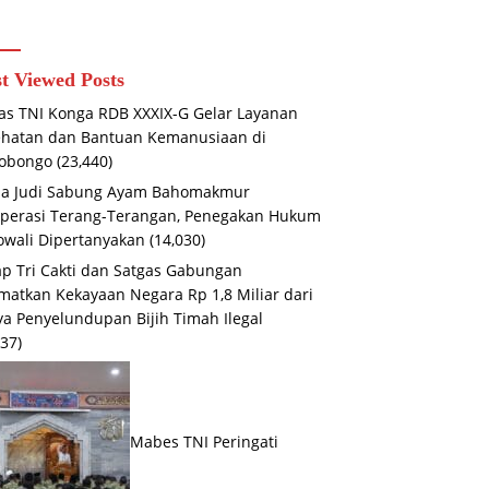
‘Nyalakan’
Jendela Dunia
Lewat Literasi
t Viewed Posts
as TNI Konga RDB XXXIX-G Gelar Layanan
hatan dan Bantuan Kemanusiaan di
iobongo
(23,440)
na Judi Sabung Ayam Bahomakmur
perasi Terang-Terangan, Penegakan Hukum
wali Dipertanyakan
(14,030)
ap Tri Cakti dan Satgas Gabungan
matkan Kekayaan Negara Rp 1,8 Miliar dari
a Penyelundupan Bijih Timah Ilegal
737)
Mabes TNI Peringati