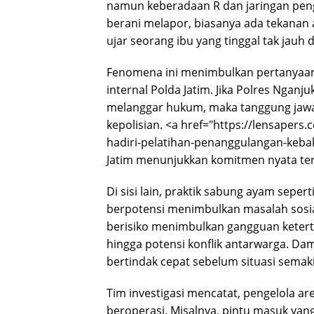
namun keberadaan R dan jaringan pen
berani melapor, biasanya ada tekanan 
ujar seorang ibu yang tinggal tak jauh da
Fenomena ini menimbulkan pertanyaan
internal Polda Jatim. Jika Polres Ngan
melanggar hukum, maka tanggung jaw
kepolisian. <a href="https://lensapers
hadiri-pelatihan-penanggulangan-kebak
Jatim menunjukkan komitmen nyata ter
Di sisi lain, praktik sabung ayam seper
berpotensi menimbulkan masalah sosi
berisiko menimbulkan gangguan keter
hingga potensi konflik antarwarga. Da
bertindak cepat sebelum situasi semakin
Tim investigasi mencatat, pengelola a
beroperasi. Misalnya, pintu masuk yang 