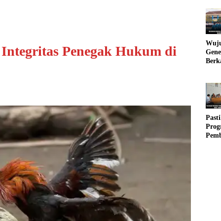
Wuj
Integritas Penegak Hukum di
Gene
Berk
Babi
Tanj
Beri
Manu
Pend
Pada
Past
Pro
Pem
Tepa
Babi
Musd
Terw
Kese
Masy