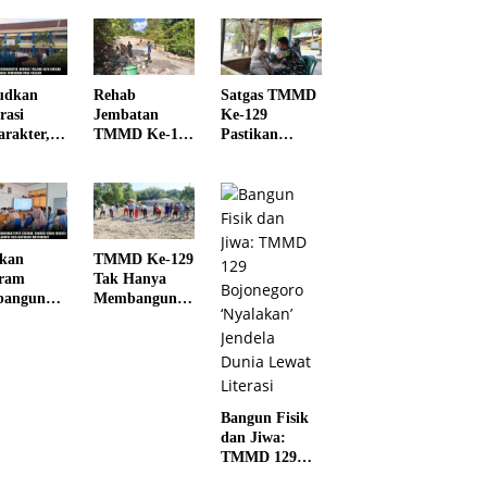
udkan
Rehab
Satgas TMMD
rasi
Jembatan
Ke-129
arakter,
TMMD Ke-129
Pastikan
nsa
Kodim
Kesehatan
ung Batu
1807/Sorong
Warga
kan
Selatan
Masyarakat
nggal
Hampir
dan Personel
idikan
Rampung,
Tetap Prima
 Pelajar
Perkuat Akses
Demi
ikan
TMMD Ke-129
dan
Suksesnya
gram
Tak Hanya
Tingkatkan
TMMD di
bangunan
Membangun,
Mobilitas
Kampung
t Sasaran,
Tapi Juga
Warga
Sesor
nsa Hadiri
Menanam
Kampung
es Demi
Harapan
Sesor
ujudnya
Melalui
jahteraan
Ketahanan
arakat
Pangan
Bangun Fisik
dan Jiwa:
TMMD 129
Bojonegoro