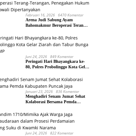
Februari 16, 2026
6470 Komentar
Arena Judi Sabung Ayam
Bahomakmur Beroperasi Terang-
Terangan, Penegakan Hukum
Morowali Dipertanyakan
Juni 24, 2026
849 Komentar
Peringati Hari Bhayangkara ke-
80, Polres Probolinggo Kota Gelar
Ziarah dan Tabur Bunga di TMP
Januari 23, 2026
836 Komentar
Menghadiri Senam Jumat Sehat
Kolaborasi Bersama Pemda
Kabupaten Puncak Jaya
Juni 24, 2026
822 Komentar