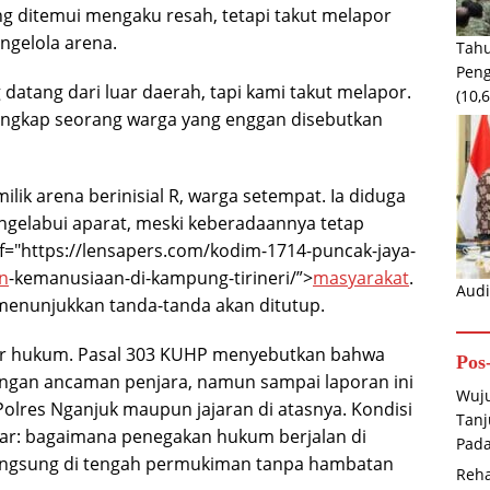
ng ditemui mengaku resah, tetapi takut melapor
engelola arena.
Tahu
Peng
 datang dari luar daerah, tapi kami takut melapor.
(10,
ungkap seorang warga yang enggan disebutkan
milik arena berinisial R, warga setempat. Ia diduga
ngelabui aparat, meski keberadaannya tetap
ef="https://lensapers.com/kodim-1714-puncak-jaya-
n
-kemanusiaan-di-kampung-tirineri/”>
masyarakat
.
Audi
menunjukkan tanda-tanda akan ditutup.
gar hukum. Pasal 303 KUHP menyebutkan bahwa
Pos
ngan ancaman penjara, namun sampai laporan ini
Wuju
 Polres Nganjuk maupun jajaran di atasnya. Kondisi
Tanj
ar: bagaimana penegakan hukum berjalan di
Pada
 berlangsung di tengah permukiman tanpa hambatan
Reh