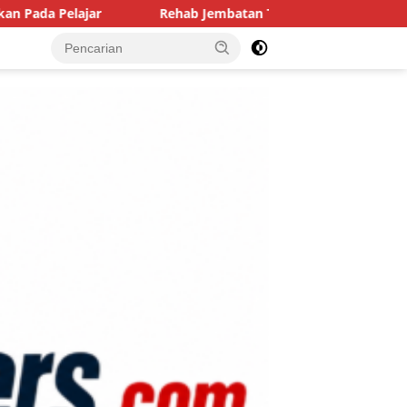
Rehab Jembatan TMMD Ke-129 Kodim 1807/Sorong Selatan Hamp