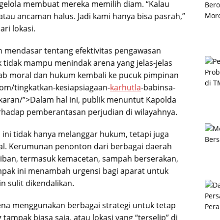
gelola membuat mereka memilih diam. “Kalau
atau ancaman halus. Jadi kami hanya bisa pasrah,”
ri lokasi.
 mendasar tentang efektivitas pengawasan
juk tidak mampu menindak arena yang jelas-jelas
ab moral dan hukum kembali ke pucuk pimpinan
.com/tingkatkan-kesiapsiagaan-
karhutla
-babinsa-
aran/”>Dalam hal ini, publik menuntut Kapolda
hadap pemberantasan perjudian di wilayahnya.
ti ini tidak hanya melanggar hukum, tetapi juga
al. Kerumunan penonton dari berbagai daerah
tiban, termasuk kemacetan, sampah berserakan,
mpak ini menambah urgensi bagi aparat untuk
 sulit dikendalikan.
rena menggunakan berbagai strategi untuk tetap
tampak biasa saja, atau lokasi yang “terselip” di