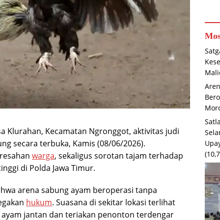
Mos
Satg
Kese
Mal
Are
Bero
Moro
Satl
Klurahan, Kecamatan Ngronggot, aktivitas judi
Sela
g secara terbuka, Kamis (08/06/2026).
Upay
(10,
eresahan
warga
, sekaligus sorotan tajam terhadap
tinggi di Polda Jawa Timur.
ahwa arena sabung ayam beroperasi tanpa
negakan
hukum
. Suasana di sekitar lokasi terlihat
a ayam jantan dan teriakan penonton terdengar