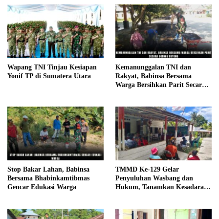
Wapang TNI Tinjau Kesiapan
Kemanunggalan TNI dan
Yonif TP di Sumatera Utara
Rakyat, Babinsa Bersama
Warga Bersihkan Parit Secara
Gotong Royong
Stop Bakar Lahan, Babinsa
TMMD Ke-129 Gelar
Bersama Bhabinkamtibmas
Penyuluhan Wasbang dan
Gencar Edukasi Warga
Hukum, Tanamkan Kesadaran
Berbangsa serta Taat Aturan di
Kampung Sesor