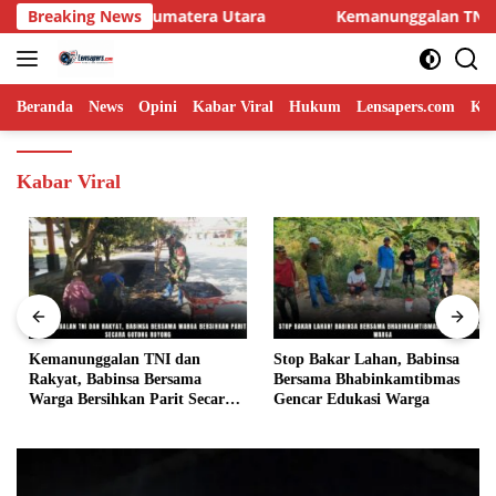
Langsung
if TP di Sumatera Utara
Breaking News
Kemanunggalan TNI dan Rakyat,
ke
konten
Beranda
News
Opini
Kabar Viral
Hukum
Lensapers.com
Keb
Kabar Viral
Kemanunggalan TNI dan
Stop Bakar Lahan, Babinsa
Rakyat, Babinsa Bersama
Bersama Bhabinkamtibmas
Warga Bersihkan Parit Secara
Gencar Edukasi Warga
Gotong Royong