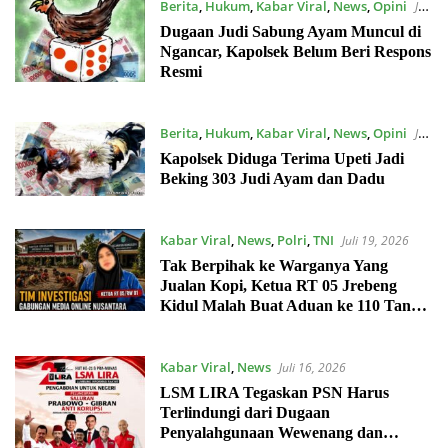
Berita
,
Hukum
,
Kabar Viral
,
News
,
Opini
Juli
22, 2026
Dugaan Judi Sabung Ayam Muncul di
Ngancar, Kapolsek Belum Beri Respons
Resmi
Berita
,
Hukum
,
Kabar Viral
,
News
,
Opini
Juli
19, 2026
Kapolsek Diduga Terima Upeti Jadi
Beking 303 Judi Ayam dan Dadu
Kabar Viral
,
News
,
Polri
,
TNI
Juli 19, 2026
Tak Berpihak ke Warganya Yang
Jualan Kopi, Ketua RT 05 Jrebeng
Kidul Malah Buat Aduan ke 110 Tanpa
Bukti Akurat
Kabar Viral
,
News
Juli 16, 2026
LSM LIRA Tegaskan PSN Harus
Terlindungi dari Dugaan
Penyalahgunaan Wewenang dan