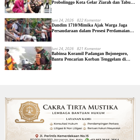
Probolinggo Kota Gelar Ziarah dan Tabur
Bunga di TMP
Juni 24, 2026
822 Komentar
Dandim 1710/Mimika Ajak Warga Jaga
Persaudaraan dalam Prosesi Perdamaian
Perang Suku di Kwamki Narama
Juni 24, 2026
821 Komentar
Babinsa Koramil Padangan Bojonegoro,
Bantu Pencarian Korban Tenggelam di
Sungai Bengawan Solo