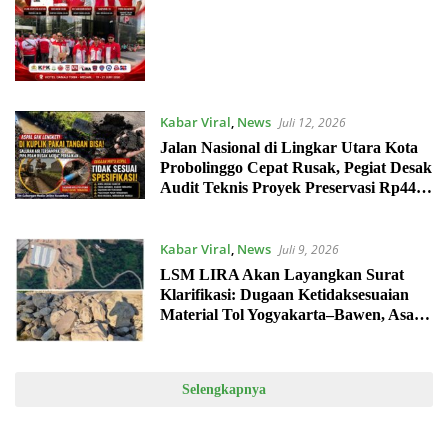
Penurunan Mutu Proyek
Kabar Viral
,
News
Juli 12, 2026
Jalan Nasional di Lingkar Utara Kota
Probolinggo Cepat Rusak, Pegiat Desak
Audit Teknis Proyek Preservasi Rp44
Miliar
Kabar Viral
,
News
Juli 9, 2026
LSM LIRA Akan Layangkan Surat
Klarifikasi: Dugaan Ketidaksesuaian
Material Tol Yogyakarta–Bawen, Asal
Material di Kawasan yang Terdapat
Aktivitas Industri Wajib Diverifikasi
Selengkapnya