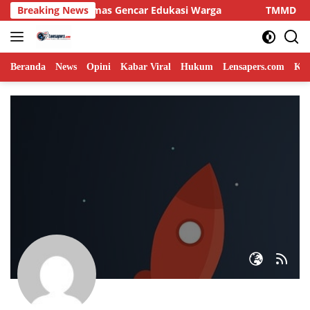
Langsung
 Bhabinkamtibmas Gencar Edukasi Warga
Breaking News
TMMD Ke-129 G
ke
konten
Beranda
News
Opini
Kabar Viral
Hukum
Lensapers.com
Keb