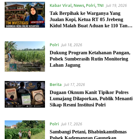
Kabar Viral
,
News
,
Polri
,
TNI
Juli 19, 2026
Tak Berpihak ke Warganya Yang
Jualan Kopi, Ketua RT 05 Jrebeng
Kidul Malah Buat Aduan ke 110 Tanpa
Bukti Akurat
Polri
Juli 18, 2026
Dukung Program Ketahanan Pangan,
Polsek Sumberasih Rutin Monitoring
Lahan Jagung
Berita
Juli 17, 2026
Dugaan Oknum Kanit Tipikor Polres
Lumajang Dilaporkan, Publik Menanti
Sikap Resmi Institusi Polri
Polri
Juli 17, 2026
Sambangi Petani, Bhabinkamtibmas
Polsek Kademangan Gaungkan