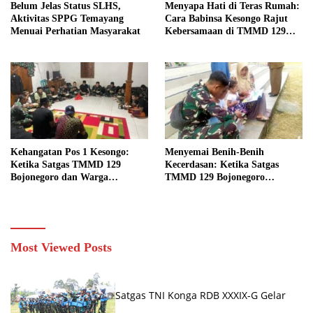
Belum Jelas Status SLHS,
Menyapa Hati di Teras Rumah:
Aktivitas SPPG Temayang
Cara Babinsa Kesongo Rajut
Menuai Perhatian Masyarakat
Kebersamaan di TMMD 129
Bojonegoro
Kehangatan Pos 1 Kesongo:
Menyemai Benih-Benih
Ketika Satgas TMMD 129
Kecerdasan: Ketika Satgas
Bojonegoro dan Warga
TMMD 129 Bojonegoro
Menyatu Tanpa Sekat
Membuka ‘Jendela Dunia’
Anak-Anak Kesongo
Most Viewed Posts
Satgas TNI Konga RDB XXXIX-G Gelar