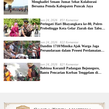
Menghadiri Senam Jumat Sehat Kolaborasi
Bersama Pemda Kabupaten Puncak Jaya
Juni 24, 2026
851 Komentar
Peringati Hari Bhayangkara ke-80, Polres
Probolinggo Kota Gelar Ziarah dan Tabur
Bunga di TMP
Juni 24, 2026
822 Komentar
Dandim 1710/Mimika Ajak Warga Jaga
Persaudaraan dalam Prosesi Perdamaian
Perang Suku di Kwamki Narama
Juni 24, 2026
821 Komentar
Babinsa Koramil Padangan Bojonegoro,
Bantu Pencarian Korban Tenggelam di
Sungai Bengawan Solo