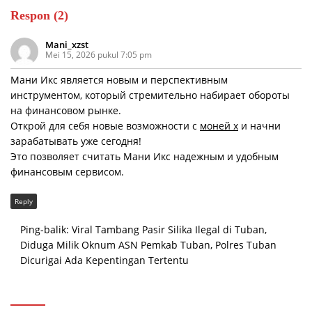
Respon (2)
Mani_xzst
Mei 15, 2026 pukul 7:05 pm
Мани Икс является новым и перспективным
инструментом, который стремительно набирает обороты
на финансовом рынке.
Открой для себя новые возможности с
моней х
и начни
зарабатывать уже сегодня!
Это позволяет считать Мани Икс надежным и удобным
финансовым сервисом.
Reply
Ping-balik:
Viral Tambang Pasir Silika Ilegal di Tuban,
Diduga Milik Oknum ASN Pemkab Tuban, Polres Tuban
Dicurigai Ada Kepentingan Tertentu