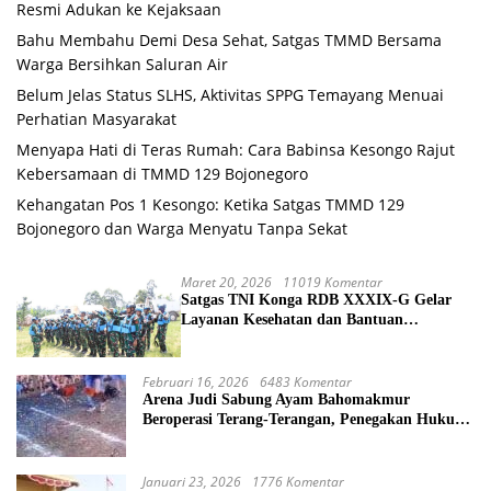
Resmi Adukan ke Kejaksaan
Bahu Membahu Demi Desa Sehat, Satgas TMMD Bersama
Warga Bersihkan Saluran Air
Belum Jelas Status SLHS, Aktivitas SPPG Temayang Menuai
Perhatian Masyarakat
Menyapa Hati di Teras Rumah: Cara Babinsa Kesongo Rajut
Kebersamaan di TMMD 129 Bojonegoro
Kehangatan Pos 1 Kesongo: Ketika Satgas TMMD 129
Bojonegoro dan Warga Menyatu Tanpa Sekat
Maret 20, 2026
11019 Komentar
Satgas TNI Konga RDB XXXIX-G Gelar
Layanan Kesehatan dan Bantuan
Kemanusiaan di Maliobongo
Februari 16, 2026
6483 Komentar
Arena Judi Sabung Ayam Bahomakmur
Beroperasi Terang-Terangan, Penegakan Hukum
Morowali Dipertanyakan
Januari 23, 2026
1776 Komentar