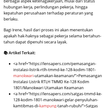
berbagai aspek ketenagakerjaan, mulai dari status
hubungan kerja, perlindungan pekerja, hingga
kepatuhan perusahaan terhadap peraturan yang
berlaku.
Bagi Irene, hasil dari proses ini akan menentukan
apakah hak-haknya sebagai pekerja selama bertahun-
tahun dapat dipenuhi secara layak.
📚 Artikel Terkait:
<a href="https://lensapers.com/pemasangan-
instalasi-listrik-rtlh-tmmd-ke-128-kodim-1801-
manokwari
-utamakan-keamanan/”>Pemasangan
Instalasi Listrik RTLH TMMD Ke-128 Kodim
1801/Manokwari Utamakan Keamanan
<a href="https://lensapers.com/satgas-tmmd-ke-
128-kodim-1801-manokwari-gelar-penyuluhan-
kamtibmas-di-
kampung
-tanah-rubuh/”>Satgas