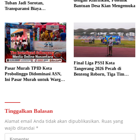
dengan Klarifikasi, Polemik
Tuban Jadi Sorotan,
Bantuan Desa Kian Mengemuka
Transparansi Biaya
Dipertanyakan
Final Liga PSSI Kota
Pasar Murah TPID Kota
Tangerang 2026 Pecah di
Probolinggo Didominasi ASN,
Benteng Reborn, Tiga Tim
Ini Pasar Murah untuk Warga
Sabet Gelar Juara
atau ASN?
Tinggalkan Balasan
Alamat email Anda tidak akan dipublikasikan.
Ruas yang
wajib ditandai
*