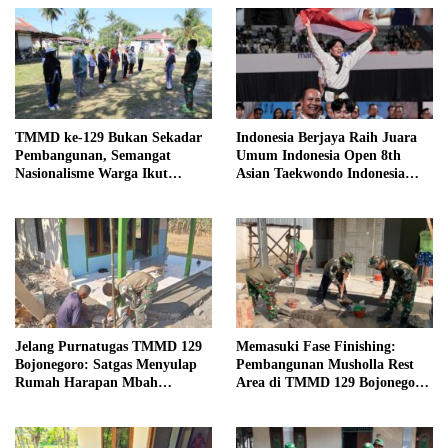
TMMD ke-129 Bukan Sekadar
Indonesia Berjaya Raih Juara
Pembangunan, Semangat
Umum Indonesia Open 8th
Nasionalisme Warga Ikut
Asian Taekwondo Indonesia
Dibangun
Open Championships 2026
Jelang Purnatugas TMMD 129
Memasuki Fase Finishing:
Bojonegoro: Satgas Menyulap
Pembangunan Musholla Rest
Rumah Harapan Mbah
Area di TMMD 129 Bojonegoro
Kasiman Menjadi Hunian
Tahap Pasang Keramik dan
Layak dan Nyaman
Pengecatan Teras