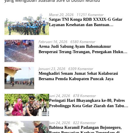
yang Mengubah Suasana Sore di Dusun Mundu
Maret 20, 2026
11251 Komentar
Satgas TNI Konga RDB XXXIX-G Gelar
Layanan Kesehatan dan Bantuan
Kemanusiaan di Maliobongo
Februari 16, 2026
6580 Komentar
Arena Judi Sabung Ayam Bahomakmur
Beroperasi Terang-Terangan, Penegakan Hukum
Morowali Dipertanyakan
Januari 23, 2026
6309 Komentar
Menghadiri Senam Jumat Sehat Kolaborasi
Bersama Pemda Kabupaten Puncak Jaya
Juni 24, 2026
878 Komentar
Peringati Hari Bhayangkara ke-80, Polres
Probolinggo Kota Gelar Ziarah dan Tabur
Bunga di TMP
Juni 24, 2026
822 Komentar
Babinsa Koramil Padangan Bojonegoro,
Bantu Pencarian Korban Tenggelam di