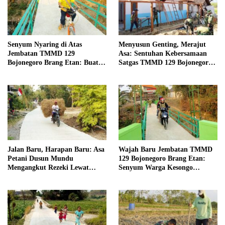
Senyum Nyaring di Atas
Menyusun Genting, Merajut
Jembatan TMMD 129
Asa: Sentuhan Kebersamaan
Bojonegoro Brang Etan: Buat
Satgas TMMD 129 Bojonegoro
Ibu-Ibu dan Santri Cilik
dan Warga di Kesongo
Bernapas Lega
Jalan Baru, Harapan Baru: Asa
Wajah Baru Jembatan TMMD
Petani Dusun Mundu
129 Bojonegoro Brang Etan:
Mengangkut Rezeki Lewat
Senyum Warga Kesongo
TMMD 129 Bojonegoro
Akhirnya Terukir