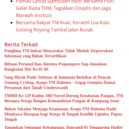
Pomau Lanud Sjamsudin Noor Bersama Polri
Gelar Razia THM, Tegakkan Disiplin dan Jaga
Marwah Institusi
Bersama Rakyat TNI Kuat, Koramil Loa Kulu
Gotong Royong Tambal Jalan Rusak
Berita Terkait
Panglima TNI Imbau Masyarakat Tidak Mudah Terprovokasi
Informasi yang Belum Terverifikasi
Ribuan Personel Dan Alutsista Paspampres Siap Amankan
Rangkaian Hut Ke-81 RI
Sang Merah Putih Terbesar di Indonesia Berkibar di Puncak
Gunung Cycloop, Koops TNI Habema : Gegap Gempita Damai
Persatuan dari Tanah Cenderawasih
TMMD Ke-129 Kodim 1807/Sorsel Dorong Ketahanan Pangan, TNI
Bersama Warga Bangun Kemandirian Pangan di Kampung Sesor
Bukan Sekadar Menjaga Keamanan, Koops TNI Habema Hadir
Membawa Harapan bagi Warga di Tengah Konflik Ugimba, Papua
Tengah
Tanamkan Semangat Kebangsaan, Danramil 01 Tenggarong Hadiri