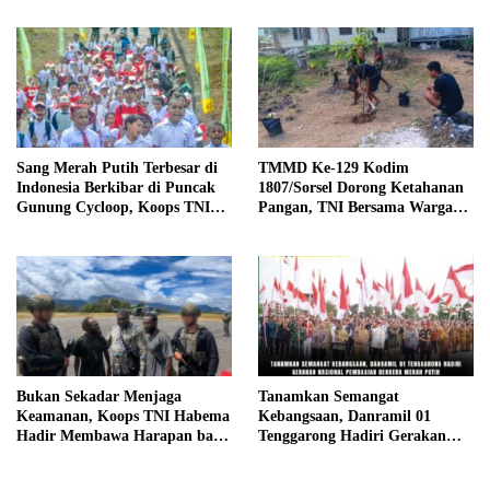
Sang Merah Putih Terbesar di
TMMD Ke-129 Kodim
Indonesia Berkibar di Puncak
1807/Sorsel Dorong Ketahanan
Gunung Cycloop, Koops TNI
Pangan, TNI Bersama Warga
Habema : Gegap Gempita
Bangun Kemandirian Pangan
Damai Persatuan dari Tanah
di Kampung Sesor
Cenderawasih
Bukan Sekadar Menjaga
Tanamkan Semangat
Keamanan, Koops TNI Habema
Kebangsaan, Danramil 01
Hadir Membawa Harapan bagi
Tenggarong Hadiri Gerakan
Warga di Tengah Konflik
Nasional Pembagian Bendera
Ugimba, Papua Tengah
Merah Putih