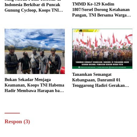
TMMD Ke-129 Kodim
Indonesia Berkibar di Puncak
1807/Sorsel Dorong Ketahanan
Gunung Cycloop, Koops TNI
Pangan, TNI Bersama Warga
Habema : Gegap Gempita
Bangun Kemandirian Pangan
Damai Persatuan dari Tanah
di Kampung Sesor
Cenderawasih
Tanamkan Semangat
Bukan Sekadar Menjaga
Kebangsaan, Danramil 01
Keamanan, Koops TNI Habema
Tenggarong Hadiri Gerakan
Hadir Membawa Harapan bagi
Nasional Pembagian Bendera
Warga di Tengah Konflik
Merah Putih
Ugimba, Papua Tengah
Respon (3)