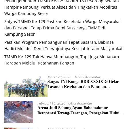
Rehab Jembatan TMMD Ke-129 Kodim 1807/Sorong Selatan
Hampir Rampung, Perkuat Akses dan Tingkatkan Mobilitas
Warga Kampung Sesor
Satgas TMMD Ke-129 Pastikan Kesehatan Warga Masyarakat
dan Personel Tetap Prima Demi Suksesnya TMMD di
Kampung Sesor
Pastikan Program Pembangunan Tepat Sasaran, Babinsa
Hadiri Musdes Demi Terwujudnya Kesejahteraan Masyarakat
TMMD Ke-129 Tak Hanya Membangun, Tapi Juga Menanam
Harapan Melalui Ketahanan Pangan
Maret 20, 2026
10952 Komentar
Satgas TNI Konga RDB XXXIX-G Gelar
Layanan Kesehatan dan Bantuan
Kemanusiaan di Maliobongo
Februari 16, 2026
6473 Komentar
Arena Judi Sabung Ayam Bahomakmur
Beroperasi Terang-Terangan, Penegakan Hukum
Morowali Dipertanyakan