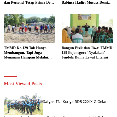
dan Personel Tetap Prima Demi
Babinsa Hadiri Musdes Demi
Suksesnya TMMD di Kampung
Terwujudnya Kesejahteraan
Sesor
Masyarakat
TMMD Ke-129 Tak Hanya
Bangun Fisik dan Jiwa: TMMD
Membangun, Tapi Juga
129 Bojonegoro ‘Nyalakan’
Menanam Harapan Melalui
Jendela Dunia Lewat Literasi
Ketahanan Pangan
Most Viewed Posts
Satgas TNI Konga RDB XXXIX-G Gelar