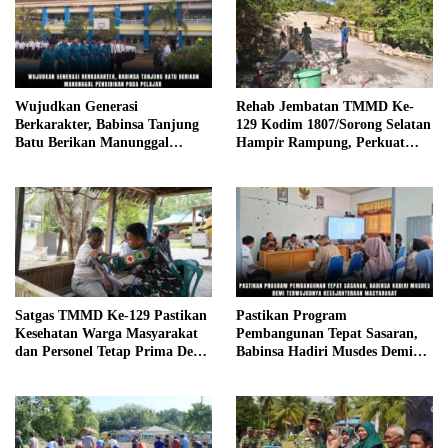
Wujudkan Generasi
Rehab Jembatan TMMD Ke-
Berkarakter, Babinsa Tanjung
129 Kodim 1807/Sorong Selatan
Batu Berikan Manunggal
Hampir Rampung, Perkuat
Pendidikan Pada Pelajar
Akses dan Tingkatkan Mobilitas
Warga Kampung Sesor
Satgas TMMD Ke-129 Pastikan
Pastikan Program
Kesehatan Warga Masyarakat
Pembangunan Tepat Sasaran,
dan Personel Tetap Prima Demi
Babinsa Hadiri Musdes Demi
Suksesnya TMMD di Kampung
Terwujudnya Kesejahteraan
Sesor
Masyarakat