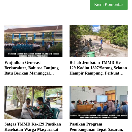
Wujudkan Generasi
Rehab Jembatan TMMD Ke-
Berkarakter, Babinsa Tanjung
129 Kodim 1807/Sorong Selatan
Batu Berikan Manunggal
Hampir Rampung, Perkuat
Pendidikan Pada Pelajar
Akses dan Tingkatkan Mobilitas
Warga Kampung Sesor
Satgas TMMD Ke-129 Pastikan
Pastikan Program
Kesehatan Warga Masyarakat
Pembangunan Tepat Sasaran,