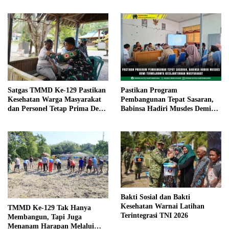
Warga Kampung Sesor
Satgas TMMD Ke-129 Pastikan
Pastikan Program
Kesehatan Warga Masyarakat
Pembangunan Tepat Sasaran,
dan Personel Tetap Prima Demi
Babinsa Hadiri Musdes Demi
Suksesnya TMMD di Kampung
Terwujudnya Kesejahteraan
Sesor
Masyarakat
Bakti Sosial dan Bakti
Kesehatan Warnai Latihan
TMMD Ke-129 Tak Hanya
Terintegrasi TNI 2026
Membangun, Tapi Juga
Menanam Harapan Melalui