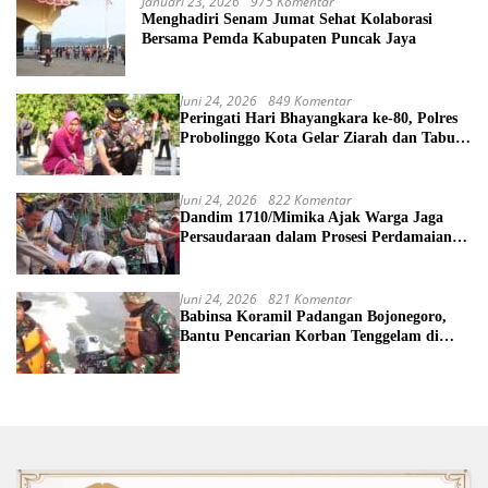
Januari 23, 2026
975 Komentar
Menghadiri Senam Jumat Sehat Kolaborasi
Bersama Pemda Kabupaten Puncak Jaya
Juni 24, 2026
849 Komentar
Peringati Hari Bhayangkara ke-80, Polres
Probolinggo Kota Gelar Ziarah dan Tabur
Bunga di TMP
Juni 24, 2026
822 Komentar
Dandim 1710/Mimika Ajak Warga Jaga
Persaudaraan dalam Prosesi Perdamaian
Perang Suku di Kwamki Narama
Juni 24, 2026
821 Komentar
Babinsa Koramil Padangan Bojonegoro,
Bantu Pencarian Korban Tenggelam di
Sungai Bengawan Solo