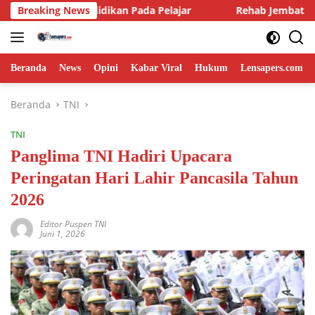
Langsung
idikan Pada Pelajar
Breaking News
Rehab Jembatan TMMD Ke-129 Kodim
ke
konten
Beranda
News
Opini
Kabar Viral
Hukum
Lensapers.com
Beranda
TNI
TNI
Panglima TNI Hadiri Upacara
Peringatan Hari Lahir Pancasila Tahun
2026
Editor Puspen TNI
Juni 1, 2026