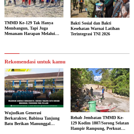
TMMD Ke-129 Tak Hanya
Bakti Sosial dan Bakti
Membangun, Tapi Juga
Kesehatan Warnai Latihan
Menanam Harapan Melalui
Terintegrasi TNI 2026
Ketahanan Pangan
Rekomendasi untuk kamu
Wujudkan Generasi
Rehab Jembatan TMMD Ke-
Berkarakter, Babinsa Tanjung
129 Kodim 1807/Sorong Selatan
Batu Berikan Manunggal
Hampir Rampung, Perkuat
Pendidikan Pada Pelajar
Akses dan Tingkatkan Mobilitas