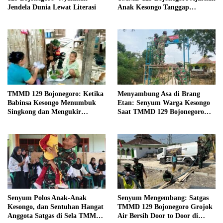
Jendela Dunia Lewat Literasi
Anak Kesongo Tanggap
Bencana Sejak Dini
TMMD 129 Bojonegoro: Ketika
Menyambung Asa di Brang
Babinsa Kesongo Menumbuk
Etan: Senyum Warga Kesongo
Singkong dan Mengukir
Saat TMMD 129 Bojonegoro
Kebersamaan dengan Warga
Bangun Jembatan Impian
Senyum Polos Anak-Anak
Senyum Mengembang: Satgas
Kesongo, dan Sentuhan Hangat
TMMD 129 Bojonegoro Grojok
Anggota Satgas di Sela TMMD
Air Bersih Door to Door di