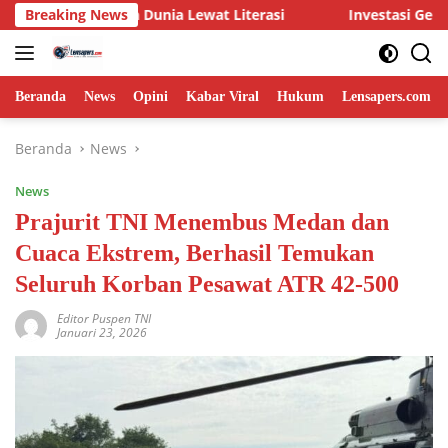
Langsung
ela Dunia Lewat Literasi
Breaking News
Investasi Generasi Tangguh: 
ke
konten
Beranda
News
Opini
Kabar Viral
Hukum
Lensapers.com
Beranda
News
News
Prajurit TNI Menembus Medan dan
Cuaca Ekstrem, Berhasil Temukan
Seluruh Korban Pesawat ATR 42-500
Editor Puspen TNI
Januari 23, 2026