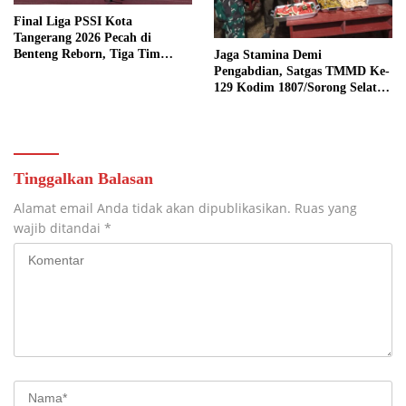
Final Liga PSSI Kota
Tangerang 2026 Pecah di
Benteng Reborn, Tiga Tim
Jaga Stamina Demi
Sabet Gelar Juara
Pengabdian, Satgas TMMD Ke-
129 Kodim 1807/Sorong Selatan
Bagikan Vitamin dan Santap
Malam Bersama Warga
Tinggalkan Balasan
Alamat email Anda tidak akan dipublikasikan.
Ruas yang
wajib ditandai
*