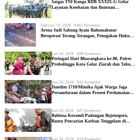
Satgas TNI Konga RDB XXXIX-G Gelar
Layanan Kesehatan dan Bantuan
Kemanusiaan di Maliobongo
Februari 16, 2026
6462 Komentar
Arena Judi Sabung Ayam Bahomakmur
Beroperasi Terang-Terangan, Penegakan Hukum
Morowali Dipertanyakan
Juni 24, 2026
848 Komentar
Peringati Hari Bhayangkara ke-80, Polres
Probolinggo Kota Gelar Ziarah dan Tabur
Bunga di TMP
Juni 24, 2026
822 Komentar
Dandim 1710/Mimika Ajak Warga Jaga
Persaudaraan dalam Prosesi Perdamaian
Perang Suku di Kwamki Narama
Juni 24, 2026
821 Komentar
Babinsa Koramil Padangan Bojonegoro,
Bantu Pencarian Korban Tenggelam di
Sungai Bengawan Solo
Juni 24, 2026
819 Komentar