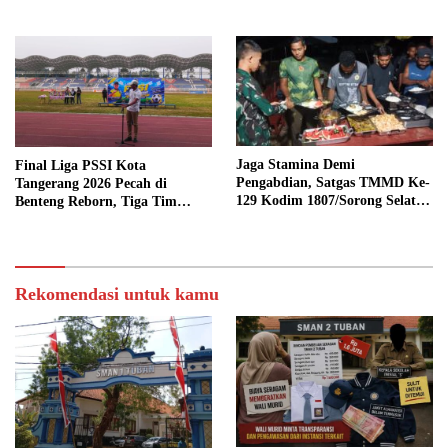
atau ASN?
Jaga Stamina Demi
Final Liga PSSI Kota
Pengabdian, Satgas TMMD Ke-
Tangerang 2026 Pecah di
129 Kodim 1807/Sorong Selatan
Benteng Reborn, Tiga Tim
Bagikan Vitamin dan Santap
Sabet Gelar Juara
Malam Bersama Warga
Rekomendasi untuk kamu