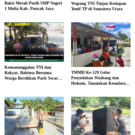
Bakti Merah Putih SMP Negeri
Wapang TNI Tinjau Kesiapan
1 Mulia Kab. Puncak Jaya
Yonif TP di Sumatera Utara
Kemanunggalan TNI dan
TMMD Ke-129 Gelar
Rakyat, Babinsa Bersama
Penyuluhan Wasbang dan
Warga Bersihkan Parit Secara
Hukum, Tanamkan Kesadaran
Gotong Royong
Berbangsa serta Taat Aturan di
Kampung Sesor