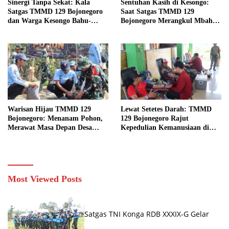
Sinergi Tanpa Sekat: Kala
Sentuhan Kasih di Kesongo:
Satgas TMMD 129 Bojonegoro
Saat Satgas TMMD 129
dan Warga Kesongo Bahu-
Bojonegoro Merangkul Mbah
Membahu Merajut Asa Ibu
Kasidah Menatap Rumah Baru
Jasmiati
Anak Tercinta
Warisan Hijau TMMD 129
Lewat Setetes Darah: TMMD
Bojonegoro: Menanam Pohon,
129 Bojonegoro Rajut
Merawat Masa Depan Desa
Kepedulian Kemanusiaan di
Kesongo
Desa Kesongo
Most Viewed Posts
Satgas TNI Konga RDB XXXIX-G Gelar