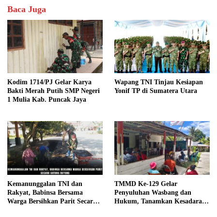
Baca Juga
Kodim 1714/PJ Gelar Karya
Wapang TNI Tinjau Kesiapan
Bakti Merah Putih SMP Negeri
Yonif TP di Sumatera Utara
1 Mulia Kab. Puncak Jaya
Kemanunggalan TNI dan
TMMD Ke-129 Gelar
Rakyat, Babinsa Bersama
Penyuluhan Wasbang dan
Warga Bersihkan Parit Secara
Hukum, Tanamkan Kesadaran
Gotong Royong
Berbangsa serta Taat Aturan di