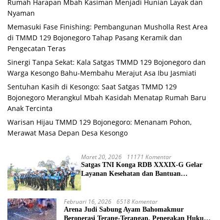
Rumah Harapan Mbah Kasiman Menjadi Hunian Layak dan
Nyaman
Memasuki Fase Finishing: Pembangunan Musholla Rest Area
di TMMD 129 Bojonegoro Tahap Pasang Keramik dan
Pengecatan Teras
Sinergi Tanpa Sekat: Kala Satgas TMMD 129 Bojonegoro dan
Warga Kesongo Bahu-Membahu Merajut Asa Ibu Jasmiati
Sentuhan Kasih di Kesongo: Saat Satgas TMMD 129
Bojonegoro Merangkul Mbah Kasidah Menatap Rumah Baru
Anak Tercinta
Warisan Hijau TMMD 129 Bojonegoro: Menanam Pohon,
Merawat Masa Depan Desa Kesongo
Maret 20, 2026
11171 Komentar
Satgas TNI Konga RDB XXXIX-G Gelar
Layanan Kesehatan dan Bantuan
Kemanusiaan di Maliobongo
Februari 16, 2026
6518 Komentar
Arena Judi Sabung Ayam Bahomakmur
Beroperasi Terang-Terangan, Penegakan Hukum