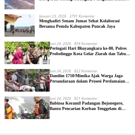
Morowali Dipertanyakan
Januari 23, 2026
3791 Komentar
Menghadiri Senam Jumat Sehat Kolaborasi
Bersama Pemda Kabupaten Puncak Jaya
Juni 24, 2026
854 Komentar
Peringati Hari Bhayangkara ke-80, Polres
Probolinggo Kota Gelar Ziarah dan Tabur
Bunga di TMP
Juni 24, 2026
822 Komentar
Dandim 1710/Mimika Ajak Warga Jaga
Persaudaraan dalam Prosesi Perdamaian
Perang Suku di Kwamki Narama
Juni 24, 2026
821 Komentar
Babinsa Koramil Padangan Bojonegoro,
Bantu Pencarian Korban Tenggelam di
Sungai Bengawan Solo