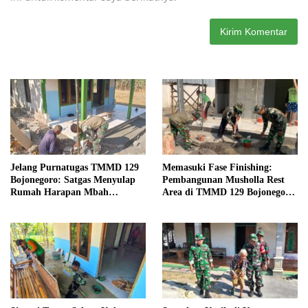
Jelang Purnatugas TMMD 129
Memasuki Fase Finishing:
Bojonegoro: Satgas Menyulap
Pembangunan Musholla Rest
Rumah Harapan Mbah
Area di TMMD 129 Bojonegoro
Kasiman Menjadi Hunian
Tahap Pasang Keramik dan
Layak dan Nyaman
Pengecatan Teras