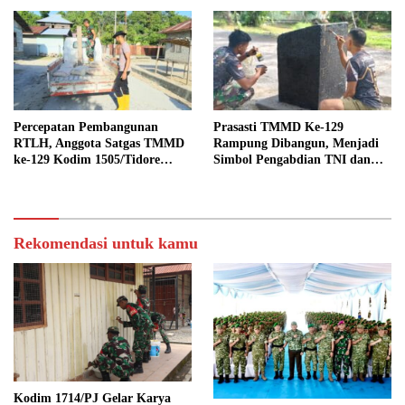
Kampung Sesor
Percepatan Pembangunan
Prasasti TMMD Ke-129
RTLH, Anggota Satgas TMMD
Rampung Dibangun, Menjadi
ke-129 Kodim 1505/Tidore
Simbol Pengabdian TNI dan
Turunkan Material Semen
Kenangan Abadi untuk
Kampung Sesor
Rekomendasi untuk kamu
Kodim 1714/PJ Gelar Karya