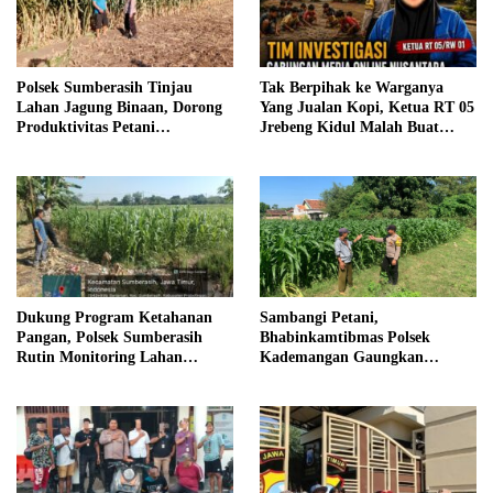
Polsek Sumberasih Tinjau
Tak Berpihak ke Warganya
Lahan Jagung Binaan, Dorong
Yang Jualan Kopi, Ketua RT 05
Produktivitas Petani
Jrebeng Kidul Malah Buat
Probolinggo
Aduan ke 110 Tanpa Bukti
Akurat
Dukung Program Ketahanan
Sambangi Petani,
Pangan, Polsek Sumberasih
Bhabinkamtibmas Polsek
Rutin Monitoring Lahan
Kademangan Gaungkan
Jagung
Ketahanan Pangan