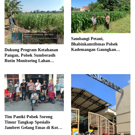
Sambangi Petani,
Bhabinkamtibmas Polsek
Kademangan Gaungkan
Dukung Program Ketahanan
Ketahanan Pangan
Pangan, Polsek Sumberasih
Rutin Monitoring Lahan
Jagung
Tim Paniki Polsek Sorong
Timur Tangkap Spesialis
Jambret Gelang Emas di Kota
Sorong