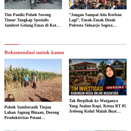
Tim Paniki Polsek Sorong
“Jangan Sampai Ada Korban
Timur Tangkap Spesialis
Lagi”, Emak-Emak Desak
Jambret Gelang Emas di Kota
Polresta Sidoarjo Segera
Sorong
Tangkap Tersangka
Rekomendasi untuk kamu
Tak Berpihak ke Warganya
Yang Jualan Kopi, Ketua RT 05
Polsek Sumberasih Tinjau
Jrebeng Kidul Malah Buat
Lahan Jagung Binaan, Dorong
Aduan ke 110 Tanpa Bukti
Produktivitas Petani
Akurat
Probolinggo