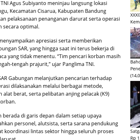
 TNI Agus Subiyanto meninjau langsung lokasi
angu, Kecamatan Cisarua, Kabupaten Bandung
XXXI
kan pelaksanaan penanganan darurat serta operasi
Kem
n secara optimal.
 menyampaikan apresiasi serta memberikan
ngan SAR, yang hingga saat ini terus bekerja di
ca yang tidak menentu. “Tim pencari korban masih
Baho
ngah-tengah prajurit,” ujar Panglima TNI.
Pen
(14,
m SAR Gabungan melanjutkan pencarian terhadap
erasi dilaksanakan melalui berbagai metode,
alat berat, serta pelibatan anjing pelacak (K9)
korban.
 berada di garis depan dalam setiap upaya
an personel, alutsista, serta sarana pendukung
 koordinasi lintas sektor hingga seluruh proses
Satg
Rp 1
arurat.