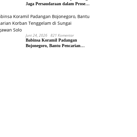
Jaga Persaudaraan dalam Prosesi
Perdamaian Perang Suku di
Kwamki Narama
Juni 24, 2026
821 Komentar
Babinsa Koramil Padangan
Bojonegoro, Bantu Pencarian
Korban Tenggelam di Sungai
Bengawan Solo