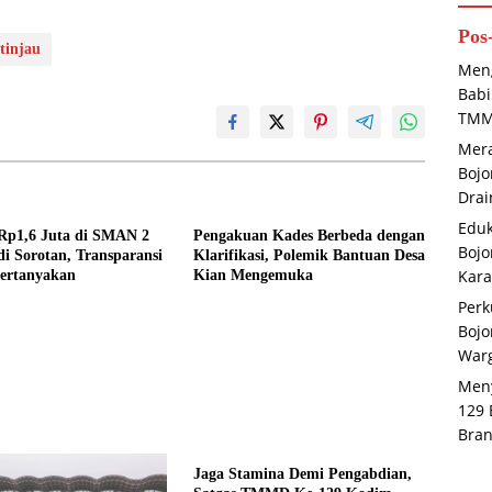
Pos
tinjau
Meng
Babi
TMM
Mera
Bojo
Drai
Eduk
Rp1,6 Juta di SMAN 2
Pengakuan Kades Berbeda dengan
Boj
i Sorotan, Transparansi
Klarifikasi, Polemik Bantuan Desa
Kara
pertanyakan
Kian Mengemuka
Perk
Bojo
War
Meny
129 
Bran
Jaga Stamina Demi Pengabdian,