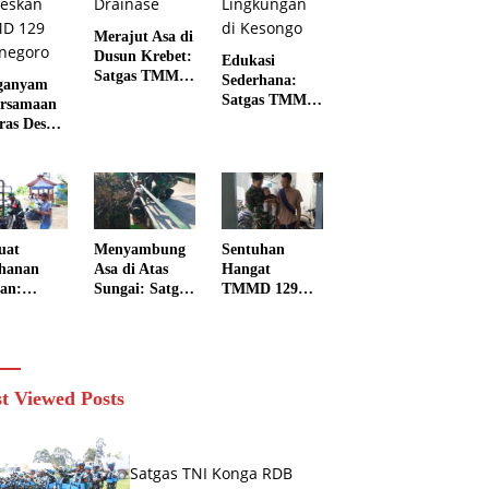
Merajut Asa di
Dusun Krebet:
Edukasi
Satgas TMMD
Sederhana:
ganyam
129
Satgas TMMD
rsamaan
Bojonegoro
129
ras Desa:
dan Warga
Bojonegoro
 Babinsa
Kompak
Membangun
ngo
Perkuat
Kesadaran dan
kul
Drainase
Karakter
ga
Peduli
eskan
Lingkungan di
D 129
uat
Menyambung
Sentuhan
Kesongo
negoro
hanan
Asa di Atas
Hangat
an:
Sungai: Satgas
TMMD 129
gas TMMD
TMMD 129
Bojonegoro:
Bojonegoro
Ketika
negoro
dan Warga
Seragam
k Ratusan
Wujudkan
Loreng
t Sayuran
Jembatan
Menjaga
t Viewed Posts
k Warga
Brang Etan
Senyum Sang
ngo
Balita di
Kesongo
Satgas TNI Konga RDB