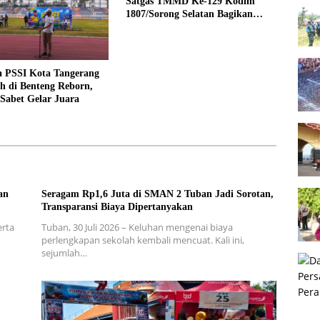
Satgas TMMD Ke-129 Kodim
1807/Sorong Selatan Bagikan
Vitamin dan Santap Malam
Bersama Warga
a PSSI Kota Tangerang
h di Benteng Reborn,
Sabet Gelar Juara
an
Seragam Rp1,6 Juta di SMAN 2 Tuban Jadi Sorotan,
Transparansi Biaya Dipertanyakan
erta
Tuban, 30 Juli 2026 – Keluhan mengenai biaya
perlengkapan sekolah kembali mencuat. Kali ini,
sejumlah…