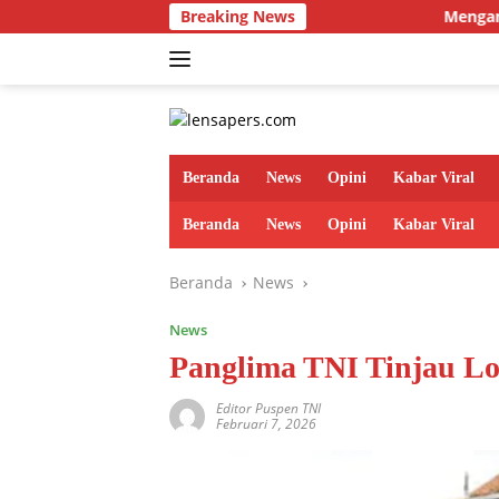
Langsung
Breaking News
Menganyam Kebersamaan d
ke
konten
Beranda
News
Opini
Kabar Viral
Beranda
News
Opini
Kabar Viral
Beranda
News
News
Panglima TNI Tinjau Lo
Editor Puspen TNI
Februari 7, 2026