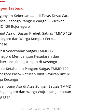
-pos Terbaru
anyam Kebersamaan di Teras Desa: Cara
nsa Kesongo Rangkul Warga Sukseskan
D 129 Bojonegoro
jut Asa di Dusun Krebet: Satgas TMMD 129
negoro dan Warga Kompak Perkuat
nase
asi Sederhana: Satgas TMMD 129
onegoro Membangun Kesadaran dan
kter Peduli Lingkungan di Kesongo
uat Ketahanan Pangan: Satgas TMMD 129
negoro Pasok Ratusan Bibit Sayuran untuk
ga Kesongo
ambung Asa di Atas Sungai: Satgas TMMD
Bojonegoro dan Warga Wujudkan Jembatan
g Etan
Maret 20, 2026
11097