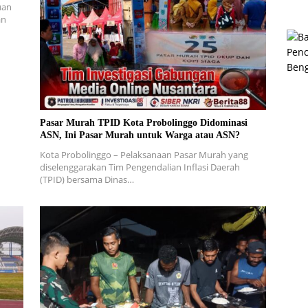
uan
an
Pasar Murah TPID Kota Probolinggo Didominasi
ASN, Ini Pasar Murah untuk Warga atau ASN?
Kota Probolinggo – Pelaksanaan Pasar Murah yang
diselenggarakan Tim Pengendalian Inflasi Daerah
(TPID) bersama Dinas…