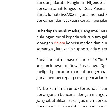
Bandung Barat – Panglima TNI Jenderal
bencana tanah longsor di Desa Pasirl
Barat, Jumat (6/2/2026), guna memasti
pencarian dan evakuasi korban berjala
Di hadapan awak media, Panglima TNI
dukungan moril kepada seluruh tim gabu
lapangan
dalam
kondisi medan dan cua
semangat, kita kasih support, ada di te
Pada hari ini memasuki hari ke-14 Ti
korban longsor di Desa Pasirlangu. Op
meliputi pencarian manual, pengerahan 
guna mempercepat proses pencarian 
TNI berkomitmen untuk terus hadir dan
penanganan bencana, dengan mengerahk
yang dibutuhkan, sekaligus memperkuat
pencarian, evakuasi, dan penanganan d