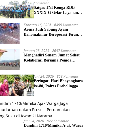
Komentar
Satgas TNI Konga RDB
XXXIX-G Gelar Layanan
Kesehatan dan Bantuan
Kemanusiaan di Maliobongo
Februari 16, 2026
6499 Komentar
Arena Judi Sabung Ayam
Bahomakmur Beroperasi Terang-
Terangan, Penegakan Hukum
Morowali Dipertanyakan
Januari 23, 2026
2647 Komentar
Menghadiri Senam Jumat Sehat
Kolaborasi Bersama Pemda
Kabupaten Puncak Jaya
Juni 24, 2026
853 Komentar
Peringati Hari Bhayangkara
ke-80, Polres Probolinggo
Kota Gelar Ziarah dan
Tabur Bunga di TMP
Juni 24, 2026
822 Komentar
Dandim 1710/Mimika Ajak Warga