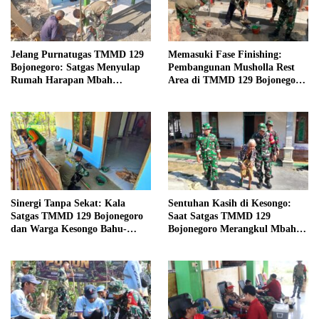
Jelang Purnatugas TMMD 129
Memasuki Fase Finishing:
Bojonegoro: Satgas Menyulap
Pembangunan Musholla Rest
Rumah Harapan Mbah
Area di TMMD 129 Bojonegoro
Kasiman Menjadi Hunian
Tahap Pasang Keramik dan
Layak dan Nyaman
Pengecatan Teras
Sinergi Tanpa Sekat: Kala
Sentuhan Kasih di Kesongo:
Satgas TMMD 129 Bojonegoro
Saat Satgas TMMD 129
dan Warga Kesongo Bahu-
Bojonegoro Merangkul Mbah
Membahu Merajut Asa Ibu
Kasidah Menatap Rumah Baru
Jasmiati
Anak Tercinta