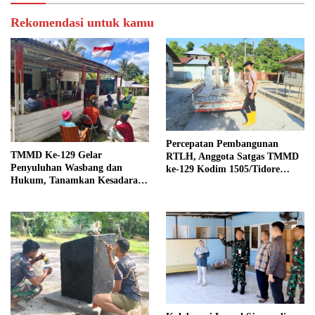
Rekomendasi untuk kamu
Percepatan Pembangunan
TMMD Ke-129 Gelar
RTLH, Anggota Satgas TMMD
Penyuluhan Wasbang dan
ke-129 Kodim 1505/Tidore
Hukum, Tanamkan Kesadaran
Turunkan Material Semen
Berbangsa serta Taat Aturan di
Kampung Sesor