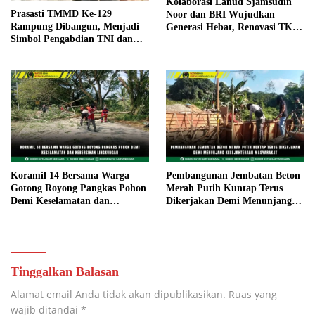
Kolaborasi Lanud Sjamsudin
Prasasti TMMD Ke-129
Noor dan BRI Wujudkan
Rampung Dibangun, Menjadi
Generasi Hebat, Renovasi TK
Simbol Pengabdian TNI dan
Angkasa 2 Hadirkan Harapan
Kenangan Abadi untuk
bagi Masa Depan Anak
Kampung Sesor
Koramil 14 Bersama Warga
Pembangunan Jembatan Beton
Gotong Royong Pangkas Pohon
Merah Putih Kuntap Terus
Demi Keselamatan dan
Dikerjakan Demi Menunjang
Kebersihan Lingkungan
Kesejahteraan Masyarakat
Tinggalkan Balasan
Alamat email Anda tidak akan dipublikasikan.
Ruas yang
wajib ditandai
*