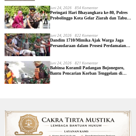
Juni 24, 2026
854 Komentar
Peringati Hari Bhayangkara ke-80, Polres
Probolinggo Kota Gelar Ziarah dan Tabur
Bunga di TMP
Juni 24, 2026
822 Komentar
Dandim 1710/Mimika Ajak Warga Jaga
Persaudaraan dalam Prosesi Perdamaian
Perang Suku di Kwamki Narama
Juni 24, 2026
821 Komentar
Babinsa Koramil Padangan Bojonegoro,
Bantu Pencarian Korban Tenggelam di
Sungai Bengawan Solo