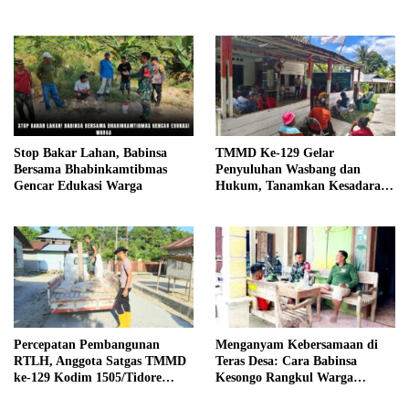
Stop Bakar Lahan, Babinsa
TMMD Ke-129 Gelar
Bersama Bhabinkamtibmas
Penyuluhan Wasbang dan
Gencar Edukasi Warga
Hukum, Tanamkan Kesadaran
Berbangsa serta Taat Aturan di
Kampung Sesor
Percepatan Pembangunan
Menganyam Kebersamaan di
RTLH, Anggota Satgas TMMD
Teras Desa: Cara Babinsa
ke-129 Kodim 1505/Tidore
Kesongo Rangkul Warga
Turunkan Material Semen
Sukseskan TMMD 129