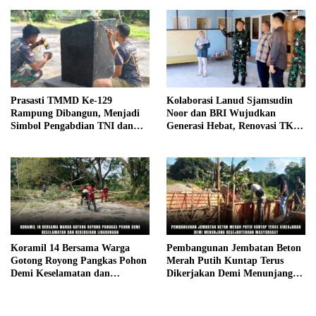
Kampung Sesor
Prasasti TMMD Ke-129
Kolaborasi Lanud Sjamsudin
Rampung Dibangun, Menjadi
Noor dan BRI Wujudkan
Simbol Pengabdian TNI dan
Generasi Hebat, Renovasi TK
Kenangan Abadi untuk
Angkasa 2 Hadirkan Harapan
Kampung Sesor
bagi Masa Depan Anak
Koramil 14 Bersama Warga
Pembangunan Jembatan Beton
Gotong Royong Pangkas Pohon
Merah Putih Kuntap Terus
Demi Keselamatan dan
Dikerjakan Demi Menunjang
Kebersihan Lingkungan
Kesejahteraan Masyarakat