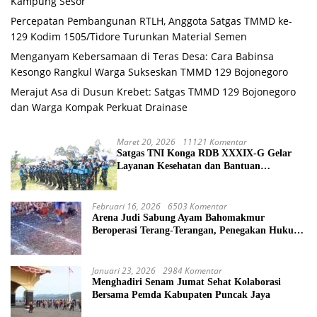
Kampung Sesor
Percepatan Pembangunan RTLH, Anggota Satgas TMMD ke-
129 Kodim 1505/Tidore Turunkan Material Semen
Menganyam Kebersamaan di Teras Desa: Cara Babinsa
Kesongo Rangkul Warga Sukseskan TMMD 129 Bojonegoro
Merajut Asa di Dusun Krebet: Satgas TMMD 129 Bojonegoro
dan Warga Kompak Perkuat Drainase
Maret 20, 2026
11121 Komentar
Satgas TNI Konga RDB XXXIX-G Gelar
Layanan Kesehatan dan Bantuan
Kemanusiaan di Maliobongo
Februari 16, 2026
6503 Komentar
Arena Judi Sabung Ayam Bahomakmur
Beroperasi Terang-Terangan, Penegakan Hukum
Morowali Dipertanyakan
Januari 23, 2026
2984 Komentar
Menghadiri Senam Jumat Sehat Kolaborasi
Bersama Pemda Kabupaten Puncak Jaya