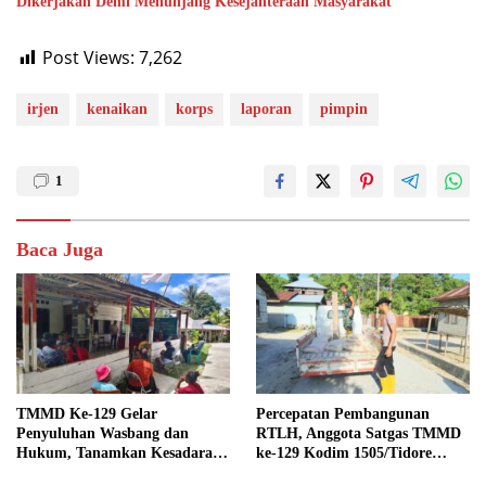
Dikerjakan Demi Menunjang Kesejahteraan Masyarakat
Post Views:
7,262
irjen
kenaikan
korps
laporan
pimpin
1
Baca Juga
TMMD Ke-129 Gelar
Percepatan Pembangunan
Penyuluhan Wasbang dan
RTLH, Anggota Satgas TMMD
Hukum, Tanamkan Kesadaran
ke-129 Kodim 1505/Tidore
Berbangsa serta Taat Aturan di
Turunkan Material Semen