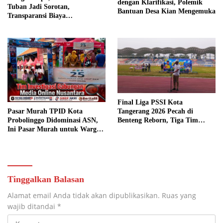
dengan Klarifikasi, Polemik
Tuban Jadi Sorotan,
Bantuan Desa Kian Mengemuka
Transparansi Biaya
Dipertanyakan
Final Liga PSSI Kota
Pasar Murah TPID Kota
Tangerang 2026 Pecah di
Probolinggo Didominasi ASN,
Benteng Reborn, Tiga Tim
Ini Pasar Murah untuk Warga
Sabet Gelar Juara
atau ASN?
Tinggalkan Balasan
Alamat email Anda tidak akan dipublikasikan.
Ruas yang
wajib ditandai
*