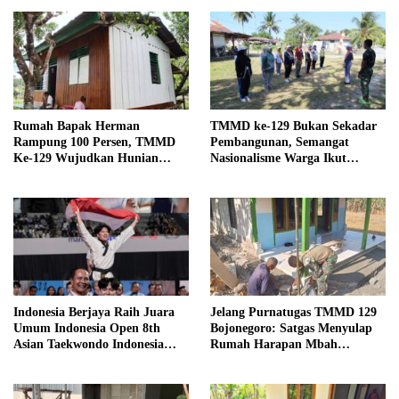
Rumah Bapak Herman
TMMD ke-129 Bukan Sekadar
Rampung 100 Persen, TMMD
Pembangunan, Semangat
Ke-129 Wujudkan Hunian
Nasionalisme Warga Ikut
Layak dan Nyaman bagi Warga
Dibangun
Kampung Sesor
Indonesia Berjaya Raih Juara
Jelang Purnatugas TMMD 129
Umum Indonesia Open 8th
Bojonegoro: Satgas Menyulap
Asian Taekwondo Indonesia
Rumah Harapan Mbah
Open Championships 2026
Kasiman Menjadi Hunian
Layak dan Nyaman