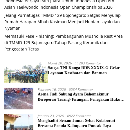
Indonesia Berjaya Raih Juara Umum Indonesia Open 8th
Asian Taekwondo Indonesia Open Championships 2026
Jelang Purnatugas TMMD 129 Bojonegoro: Satgas Menyulap
Rumah Harapan Mbah Kasiman Menjadi Hunian Layak dan
Nyaman
Memasuki Fase Finishing: Pembangunan Musholla Rest Area
di TMMD 129 Bojonegoro Tahap Pasang Keramik dan
Pengecatan Teras
Maret 20, 2026
11203 Komentar
Satgas TNI Konga RDB XXXIX-G Gelar
Layanan Kesehatan dan Bantuan
Kemanusiaan di Maliobongo
Februari 16, 2026
6534 Komentar
Arena Judi Sabung Ayam Bahomakmur
Beroperasi Terang-Terangan, Penegakan Hukum
Morowali Dipertanyakan
Januari 23, 2026
4822 Komentar
Menghadiri Senam Jumat Sehat Kolaborasi
Bersama Pemda Kabupaten Puncak Jaya