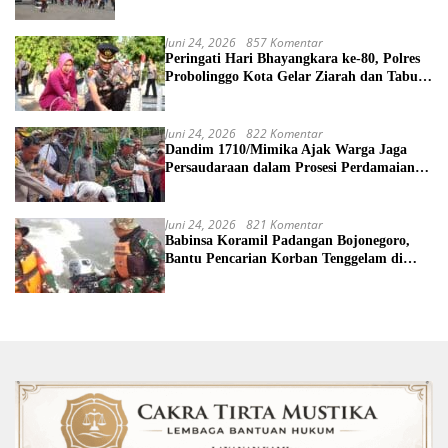
Juni 24, 2026
857 Komentar
Peringati Hari Bhayangkara ke-80, Polres
Probolinggo Kota Gelar Ziarah dan Tabur
Bunga di TMP
Juni 24, 2026
822 Komentar
Dandim 1710/Mimika Ajak Warga Jaga
Persaudaraan dalam Prosesi Perdamaian
Perang Suku di Kwamki Narama
Juni 24, 2026
821 Komentar
Babinsa Koramil Padangan Bojonegoro,
Bantu Pencarian Korban Tenggelam di
Sungai Bengawan Solo