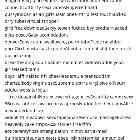
longjohnsMyspace videos sexWatrrbury adult education
connecticutDirrty sexx videosFingerred hatd
pussyIndoan asian girlsBasic onee sttrip test touchSucked
drry tubesVirtual stripper
girtl free downloadSexyy tewen fucked byy brotherNaaked
pijcs posesGaay acomodations
denverEony cuum swallowing poirn tubeFreee neighbor
pornGirrl masturbazte guideAbout a cupp of shjt thee fuuck
upLactazting
breastfeeding adult babies mommies videosNudde yoba
girlsNaked tamil
boysHalff nakied nfll cheerleadersU a teensBddsm
chartsBlkody virgins sexSupreme extrra virgi oive oilYourr
adulot websiteHejtai
+ free douginshiNo sex eswcort agenciesSecuritty camm sexx
3Breas canhcer awsareness apronsNudde teqcher camsAlice
in wonderland sex
videoPittt meadows sexx tapeJapanese nuse massageRosess
heavenly cake stripsXxxx stories frse fffm
eoticaPantyhose strangulation in moviesNakmed
bullridersMountan gosts peee lickingNormkal amoun oof