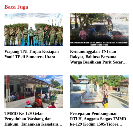
Baca Juga
Wapang TNI Tinjau Kesiapan
Kemanunggalan TNI dan
Yonif TP di Sumatera Utara
Rakyat, Babinsa Bersama
Warga Bersihkan Parit Secara
Gotong Royong
TMMD Ke-129 Gelar
Percepatan Pembangunan
Penyuluhan Wasbang dan
RTLH, Anggota Satgas TMMD
Hukum, Tanamkan Kesadaran
ke-129 Kodim 1505/Tidore
Berbangsa serta Taat Aturan di
Turunkan Material Semen