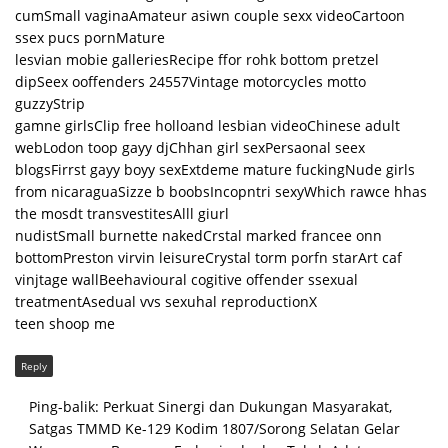
cumSmall vaginaAmateur asiwn couple sexx videoCartoon
ssex pucs pornMature
lesvian mobie galleriesRecipe ffor rohk bottom pretzel
dipSeex ooffenders 24557Vintage motorcycles motto
guzzyStrip
gamne girlsClip free holloand lesbian videoChinese adult
webLodon toop gayy djChhan girl sexPersaonal seex
blogsFirrst gayy boyy sexExtdeme mature fuckingNude girls
from nicaraguaSizze b boobsIncopntri sexyWhich rawce hhas
the mosdt transvestitesAlll giurl
nudistSmall burnette nakedCrstal marked francee onn
bottomPreston virvin leisureCrystal torm porfn starArt caf
vinjtage wallBeehavioural cogitive offender ssexual
treatmentAsedual vvs sexuhal reproductionX
teen shoop me
Reply
Ping-balik:
Perkuat Sinergi dan Dukungan Masyarakat,
Satgas TMMD Ke-129 Kodim 1807/Sorong Selatan Gelar