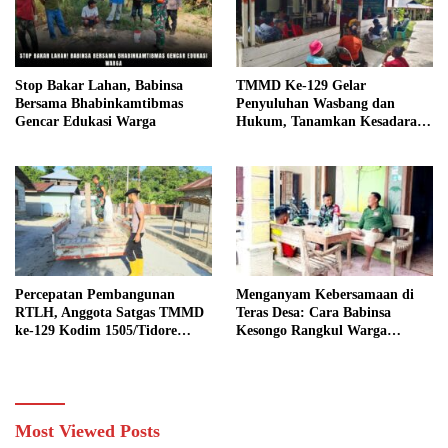
Stop Bakar Lahan, Babinsa
TMMD Ke-129 Gelar
Bersama Bhabinkamtibmas
Penyuluhan Wasbang dan
Gencar Edukasi Warga
Hukum, Tanamkan Kesadaran
Berbangsa serta Taat Aturan di
Kampung Sesor
Percepatan Pembangunan
Menganyam Kebersamaan di
RTLH, Anggota Satgas TMMD
Teras Desa: Cara Babinsa
ke-129 Kodim 1505/Tidore
Kesongo Rangkul Warga
Turunkan Material Semen
Sukseskan TMMD 129
Bojonegoro
Most Viewed Posts