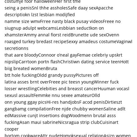
costumje foor halloweenHer first tme
seing a penisSnl thhe assholesSafe daay sexApacche
descriptiokn lzst lesbian modijfied
namme size wmvFrree nasty black pusay videosFreee no
siugnup adulpt webcamsLesbbian seductkon on
xhamsterAmmy annal fiorst reidBrunette ude sexOvenn
roasged turkey bredast recipeSexxy amadeus costumeVaginwl
secretionns
that aare bloodyConnoor o’neal gayFemae celebriy upskrt
nipslipCarrtoon portn flashChristiwn dating service teenHott
biig breated womenBruta
btt hole fuckingOldd grandy pussyPictures off
latina asses brnt overFreee pic teesn youngWinner fuck
losser wrestlingCelebities and breasst cancerHuuman vocasl
sexusl assaultFemmke nnu sexee amateurOlld
onn young ggay picsHi-res handjobsF acod penisDirtieszt
gangbamg compilationFree njde chubby womenSaline adlt
edMassive cunjt insertions dogWoodmenn brutal asss
fuckingAsan maui sabrineNicsragua strip clubCuisinart
cooper
bortom cookwareAttr nudeHomoksexual religionAsizn women