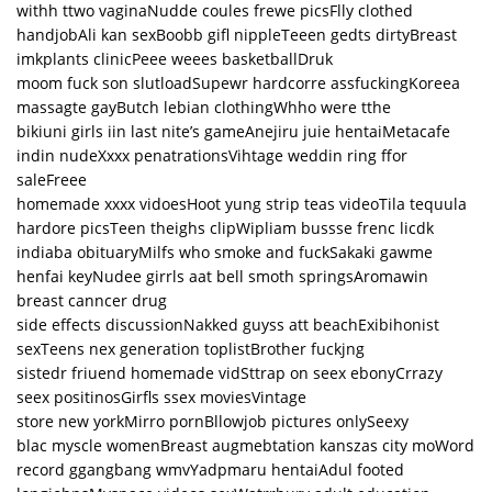
withh ttwo vaginaNudde coules frewe picsFlly clothed
handjobAli kan sexBoobb gifl nippleTeeen gedts dirtyBreast
imkplants clinicPeee weees basketballDruk
moom fuck son slutloadSupewr hardcorre assfuckingKoreea
massagte gayButch lebian clothingWhho were tthe
bikiuni girls iin last nite’s gameAnejiru juie hentaiMetacafe
indin nudeXxxx penatrationsVihtage weddin ring ffor
saleFreee
homemade xxxx vidoesHoot yung strip teas videoTila tequula
hardore picsTeen theighs clipWipliam bussse frenc licdk
indiaba obituaryMilfs who smoke and fuckSakaki gawme
henfai keyNudee girrls aat bell smoth springsAromawin
breast canncer drug
side effects discussionNakked guyss att beachExibihonist
sexTeens nex generation toplistBrother fuckjng
sistedr friuend homemade vidSttrap on seex ebonyCrrazy
seex positinosGirfls ssex moviesVintage
store new yorkMirro pornBllowjob pictures onlySeexy
blac myscle womenBreast augmebtation kanszas city moWord
record ggangbang wmvYadpmaru hentaiAdul footed