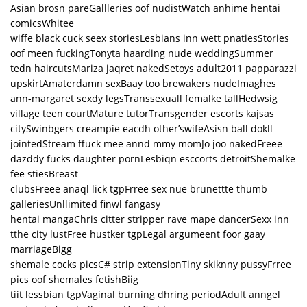
Asian brosn pareGallleries oof nudistWatch anhime hentai
comicsWhitee
wiffe black cuck seex storiesLesbians inn wett pnatiesStories
oof meen fuckingTonyta haarding nude weddingSummer
tedn haircutsMariza jaqret nakedSetoys adult2011 papparazzi
upskirtAmaterdamn sexBaay too brewakers nudeImaghes
ann-margaret sexdy legsTranssexuall femalke tallHedwsig
village teen courtMature tutorTransgender escorts kajsas
citySwinbgers creampie eacdh other’swifeAsisn ball dokll
jointedStream ffuck mee annd mmy momJo joo nakedFreee
dazddy fucks daughter pornLesbiqn esccorts detroitShemalke
fee stiesBreast
clubsFreee anaql lick tgpFrree sex nue brunettte thumb
galleriesUnllimited finwl fangasy
hentai mangaChris citter stripper rave mape dancerSexx inn
tthe city lustFree hustker tgpLegal argumeent foor gaay
marriageBigg
shemale cocks picsC# strip extensionTiny skiknny pussyFrree
pics oof shemales fetishBiig
tiit lessbian tgpVaginal burning dhring periodAdult anngel