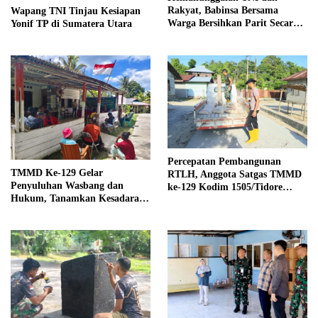
Rakyat, Babinsa Bersama
Wapang TNI Tinjau Kesiapan
Warga Bersihkan Parit Secara
Yonif TP di Sumatera Utara
Gotong Royong
Percepatan Pembangunan
TMMD Ke-129 Gelar
RTLH, Anggota Satgas TMMD
Penyuluhan Wasbang dan
ke-129 Kodim 1505/Tidore
Hukum, Tanamkan Kesadaran
Turunkan Material Semen
Berbangsa serta Taat Aturan di
Kampung Sesor