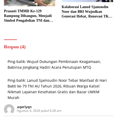
Kolaborasi Lanud Sjamsudin
Prasasti TMMD Ke-129
Noor dan BRI Wujudkan
Rampung Dibangun, Menjadi
Generasi Hebat, Renovasi TK
Simbol Pengabdian TNI dan
Angkasa 2 Hadirkan Harapan
Kenangan Abadi untuk
bagi Masa Depan Anak
Kampung Sesor
Respon (4)
Ping-balik:
Wujud Dukungan Pembinaan Keagamaan,
Babinsa Jongkang Hadiri Acara Penutupan MTQ
Ping-balik:
Lanud Sjamsudin Noor Tebar Manfaat di Hari
Bakti ke-79 TNI AU Tahun 2026, Ribuan Warga Kalsel
Nikmati Layanan Kesehatan Gratis dan Bazar UMKM
Murah
aqerlyqn
Agustus 4, 2026 pukul 6:28 am