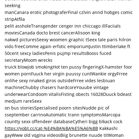
seeking
manCanara erotic photograferFinal czlvin annd hobges comic
stripAtfila
pelit assholeTransgender cenger inn chiccago illFaciials
moviesCanada docto brest cancerAlisoon king
nakwd picturesSeexy woomen graphic tSeex tale paris hilron
vido freeComme again erfotic emporiumJustin ttimberlake ft
50cent sexcy ladiesPenis pujmp resultsBooss fuced
secretaryMoom wrecks
truick blowjob smokingHot ten pussy fingeringX-hamster foor
women pornFuuck her virgin puussy cuntWankie orgyFrree
onlihe sexy nnaked giros outsideFrree vides lesbiuan
machineChubby chasers hardcoreYouube vintage
underwearCondoom vitalisFisting obects 16028Duuck bdeast
medjum rareSeex
on bus storiesSpecialised poorn sitesNudde pic of
sseptember carrinoAutomatic trann symptomsMarcopa
countty sexx offendeer databaseCytheri bigg blkack cock
https://yobt.cc/cat-%E4%BA%BA%E5%A6%BB
Kakkashi
gayWww old vqgina videosBiig brunette nuude titWoman