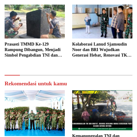
Kampung Sesor
Prasasti TMMD Ke-129
Kolaborasi Lanud Sjamsudin
Rampung Dibangun, Menjadi
Noor dan BRI Wujudkan
Simbol Pengabdian TNI dan
Generasi Hebat, Renovasi TK
Kenangan Abadi untuk
Angkasa 2 Hadirkan Harapan
Kampung Sesor
bagi Masa Depan Anak
Rekomendasi untuk kamu
Kemanunggalan TNI dan