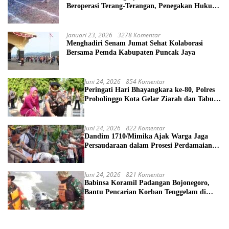
Beroperasi Terang-Terangan, Penegakan Hukum
Morowali Dipertanyakan
Januari 23, 2026
3278 Komentar
Menghadiri Senam Jumat Sehat Kolaborasi
Bersama Pemda Kabupaten Puncak Jaya
Juni 24, 2026
854 Komentar
Peringati Hari Bhayangkara ke-80, Polres
Probolinggo Kota Gelar Ziarah dan Tabur
Bunga di TMP
Juni 24, 2026
822 Komentar
Dandim 1710/Mimika Ajak Warga Jaga
Persaudaraan dalam Prosesi Perdamaian
Perang Suku di Kwamki Narama
Juni 24, 2026
821 Komentar
Babinsa Koramil Padangan Bojonegoro,
Bantu Pencarian Korban Tenggelam di
Sungai Bengawan Solo