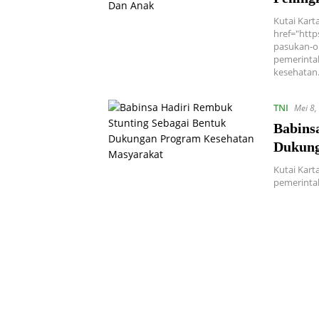
Kutai Kart
href="http
pasukan-o
pemerinta
kesehata
TNI
Mei 8,
Babins
Dukung
Kutai Kar
pemerintah