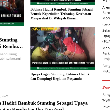
Mal
Are
Babinsa Hadiri Rembuk Stunting Sebagai
Bero
Bentuk Kepedulian Terhadap Kesehatan
Moro
Masyarakat Di Wilayah Binaan
Satl
Sela
Upay
Stunting
(10,
ri Rembug
Mabe
Perk
a mendukung
abinsa koramil
Praj
Pang
PPA
Upaya Cegah Stunting, Babinsa Hadiri
dan Dampingi Kegiatan Posyandu
Pos
Bang
, 2026
‘Nya
a Hadiri Rembuk Stunting Sebagai Upaya
Inve
katan Kesehatan Ibu Dan Anak