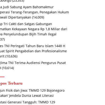
iobongo
(23,353)
na Judi Sabung Ayam Bahomakmur
perasi Terang-Terangan, Penegakan Hukum
wali Dipertanyakan
(14,009)
ap Tri Cakti dan Satgas Gabungan
matkan Kekayaan Negara Rp 1,8 Miliar dari
a Penyelundupan Bijih Timah Ilegal
737)
s TNI Peringati Tahun Baru Islam 1448 H
uat Spirit Pengabdian dan Profesionalisme
urit
(10,636)
lima TNI Terima Audiensi Pengurus Pusat
D
(10,614)
-pos Terbaru
un Fisik dan Jiwa: TMMD 129 Bojonegoro
lakan’ Jendela Dunia Lewat Literasi
stasi Generasi Tangguh: TMMD 129