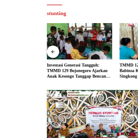
stunting
k dan Jiwa: TMMD
Investasi Generasi Tangguh:
TMMD 129
ro ‘Nyalakan’
TMMD 129 Bojonegoro Ajarkan
Babinsa 
 Lewat Literasi
Anak Kesongo Tanggap Bencana
Singkong
Sejak Dini
Kebersam