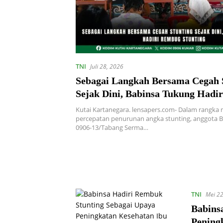
TNI
Juli 28, 2026
Sebagai Langkah Bersama Cegah 
Sejak Dini, Babinsa Tukung Hadi
Stunting
Kutai Kartanegara. lensapers.com- Dalam rangk
percepatan penurunan angka stunting, anggota B
0906-13/Tabang Serma…
TNI
Mei 22
Babins
Pening