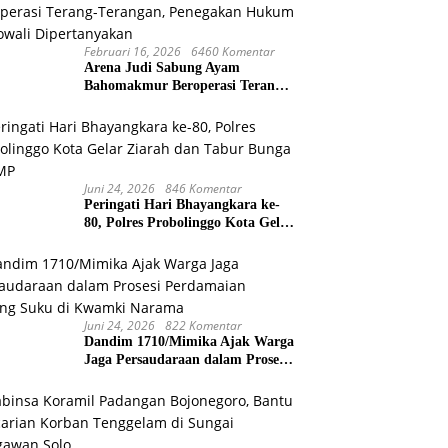
Februari 16, 2026
6460 Komentar
Arena Judi Sabung Ayam
Bahomakmur Beroperasi Terang-
Terangan, Penegakan Hukum
Morowali Dipertanyakan
Juni 24, 2026
846 Komentar
Peringati Hari Bhayangkara ke-
80, Polres Probolinggo Kota Gelar
Ziarah dan Tabur Bunga di TMP
Juni 24, 2026
822 Komentar
Dandim 1710/Mimika Ajak Warga
Jaga Persaudaraan dalam Prosesi
Perdamaian Perang Suku di
Kwamki Narama