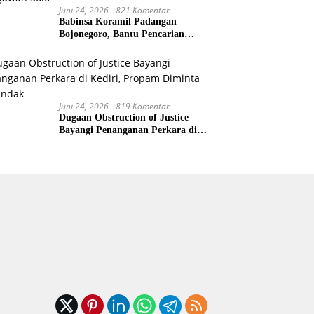
Juni 24, 2026
821 Komentar
Babinsa Koramil Padangan
Bojonegoro, Bantu Pencarian
Korban Tenggelam di Sungai
Bengawan Solo
Juni 24, 2026
819 Komentar
Dugaan Obstruction of Justice
Bayangi Penanganan Perkara di
Kediri, Propam Diminta
Bertindak