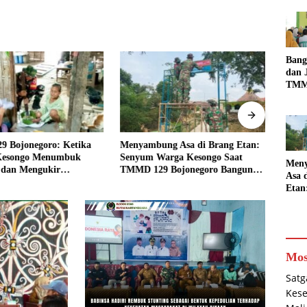
Bang
dan 
TMM
Bojo
‘Nya
Jend
Lewa
 Bojonegoro: Ketika
Menyambung Asa di Brang Etan:
Senyu
Kesongo Menumbuk
Senyum Warga Kesongo Saat
Keson
Men
 dan Mengukir
TMMD 129 Bojonegoro Bangun
Anggo
Asa 
aan dengan Warga
Jembatan Impian
129 B
Etan
War
Keso
TMM
Bojo
Ban
Mos
Jemb
Impi
Satg
Kese