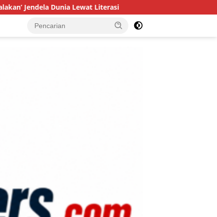
a Dunia Lewat Literasi
Investasi Generasi Tangguh: TMM