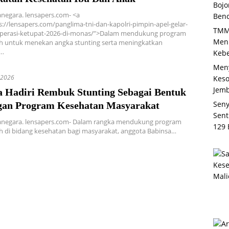
Bojo
anegara. lensapers.com- <a
Benc
s://lensapers.com/panglima-tni-dan-kapolri-pimpin-apel-gelar-
TMMD
perasi-ketupat-2026-di-monas/”>Dalam mendukung program
Men
h untuk menekan angka stunting serta meningkatkan
n…
Keb
Men
 2026
Kes
Jemb
a Hadiri Rembuk Stunting Sebagai Bentuk
Seny
an Program Kesehatan Masyarakat
Sent
tanegara. lensapers.com- Dalam rangka mendukung program
129 
 di bidang kesehatan bagi masyarakat, anggota Babinsa…