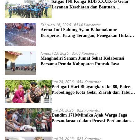
Satgas TNI Konga RDB XXXIX-G Gelar
Layanan Kesehatan dan Bantuan
Kemanusiaan di Maliobongo
Februari 16, 2026
6514 Komentar
Arena Judi Sabung Ayam Bahomakmur
Beroperasi Terang-Terangan, Penegakan Hukum
Morowali Dipertanyakan
Januari 23, 2026
3500 Komentar
Menghadiri Senam Jumat Sehat Kolaborasi
Bersama Pemda Kabupaten Puncak Jaya
Juni 24, 2026
854 Komentar
Peringati Hari Bhayangkara ke-80, Polres
Probolinggo Kota Gelar Ziarah dan Tabur
Bunga di TMP
Juni 24, 2026
822 Komentar
Dandim 1710/Mimika Ajak Warga Jaga
Persaudaraan dalam Prosesi Perdamaian
Perang Suku di Kwamki Narama
Juni 24, 2026
821 Komentar