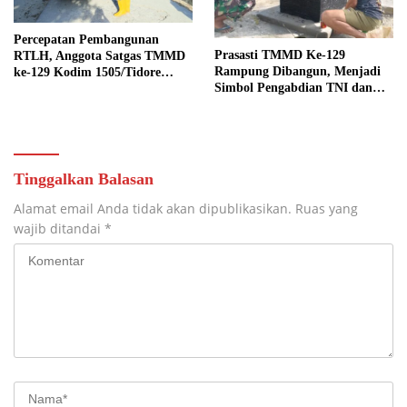
Percepatan Pembangunan
Prasasti TMMD Ke-129
RTLH, Anggota Satgas TMMD
Rampung Dibangun, Menjadi
ke-129 Kodim 1505/Tidore
Simbol Pengabdian TNI dan
Turunkan Material Semen
Kenangan Abadi untuk
Kampung Sesor
Tinggalkan Balasan
Alamat email Anda tidak akan dipublikasikan.
Ruas yang
wajib ditandai
*