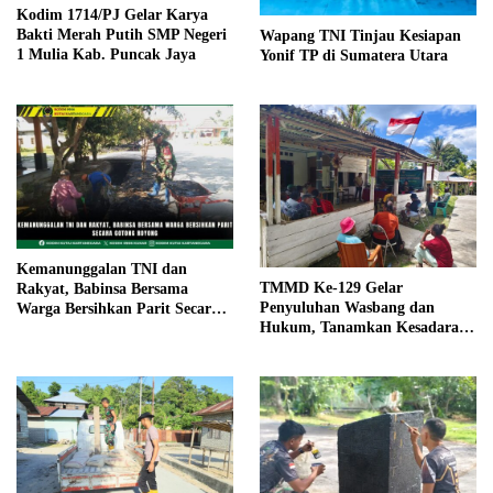
Kodim 1714/PJ Gelar Karya
Bakti Merah Putih SMP Negeri
Wapang TNI Tinjau Kesiapan
1 Mulia Kab. Puncak Jaya
Yonif TP di Sumatera Utara
Kemanunggalan TNI dan
TMMD Ke-129 Gelar
Rakyat, Babinsa Bersama
Penyuluhan Wasbang dan
Warga Bersihkan Parit Secara
Hukum, Tanamkan Kesadaran
Gotong Royong
Berbangsa serta Taat Aturan di
Kampung Sesor