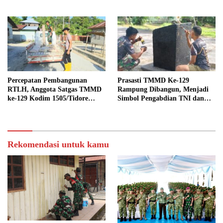
Gotong Royong
Berbangsa serta Taat Aturan di
Kampung Sesor
Percepatan Pembangunan
Prasasti TMMD Ke-129
RTLH, Anggota Satgas TMMD
Rampung Dibangun, Menjadi
ke-129 Kodim 1505/Tidore
Simbol Pengabdian TNI dan
Turunkan Material Semen
Kenangan Abadi untuk
Kampung Sesor
Rekomendasi untuk kamu