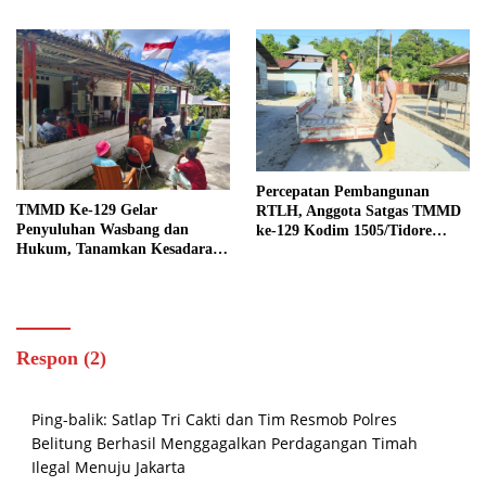
Percepatan Pembangunan
TMMD Ke-129 Gelar
RTLH, Anggota Satgas TMMD
Penyuluhan Wasbang dan
ke-129 Kodim 1505/Tidore
Hukum, Tanamkan Kesadaran
Turunkan Material Semen
Berbangsa serta Taat Aturan di
Kampung Sesor
Respon (2)
Ping-balik:
Satlap Tri Cakti dan Tim Resmob Polres
Belitung Berhasil Menggagalkan Perdagangan Timah
Ilegal Menuju Jakarta