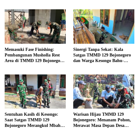
Open Championships 2026
Kasiman Menjadi Hunian
Layak dan Nyaman
Memasuki Fase Finishing:
Sinergi Tanpa Sekat: Kala
Pembangunan Musholla Rest
Satgas TMMD 129 Bojonegoro
Area di TMMD 129 Bojonegoro
dan Warga Kesongo Bahu-
Tahap Pasang Keramik dan
Membahu Merajut Asa Ibu
Pengecatan Teras
Jasmiati
Sentuhan Kasih di Kesongo:
Warisan Hijau TMMD 129
Saat Satgas TMMD 129
Bojonegoro: Menanam Pohon,
Bojonegoro Merangkul Mbah
Merawat Masa Depan Desa
Kasidah Menatap Rumah Baru
Kesongo
Anak Tercinta