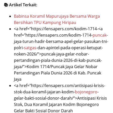
📚 Artikel Terkait:
Babinsa Koramil Mapurujaya Bersama Warga
Bersihkan TPU Kampung Hiripau
<a href="https://lensapers.com/kodim-1714-<a
href="https://lensapers.com/kodim-1714-
puncak
-
jaya-turun-hadir-bersama-apel-gelar-pasukan-tni-
polri-
satgas
-dan-apintel-pada-operasi-ketupat-
noken-2026/”>puncak-jaya-gelar-nobar-
pertandingan-piala-dunia-2026-di-kab-puncak-
jaya/”>Kodim 1714/Puncak Jaya Gelar Nobar
Pertandingan Piala Dunia 2026 di Kab. Puncak
Jaya
<a href="https://lensapers.com/antisipasi-krisis-
stok-dua-koramil-jajaran-kodim-
bojonegoro
-
gelar-bakti-sosial-donor-darah/”>Antisipasi Krisis
Stok, Dua Koramil Jajaran Kodim Bojonegoro
Gelar Bakti Sosial Donor Darah