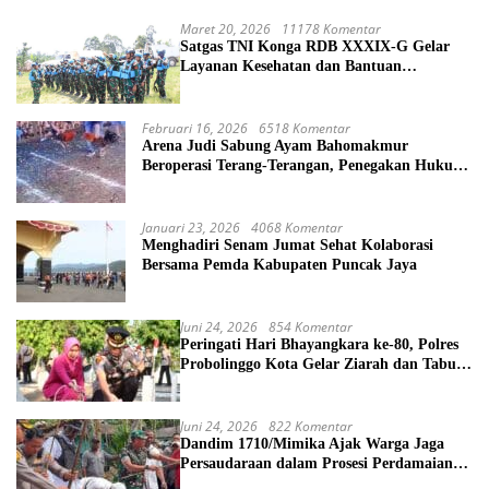
Maret 20, 2026
11178 Komentar
Satgas TNI Konga RDB XXXIX-G Gelar
Layanan Kesehatan dan Bantuan
Kemanusiaan di Maliobongo
Februari 16, 2026
6518 Komentar
Arena Judi Sabung Ayam Bahomakmur
Beroperasi Terang-Terangan, Penegakan Hukum
Morowali Dipertanyakan
Januari 23, 2026
4068 Komentar
Menghadiri Senam Jumat Sehat Kolaborasi
Bersama Pemda Kabupaten Puncak Jaya
Juni 24, 2026
854 Komentar
Peringati Hari Bhayangkara ke-80, Polres
Probolinggo Kota Gelar Ziarah dan Tabur
Bunga di TMP
Juni 24, 2026
822 Komentar
Dandim 1710/Mimika Ajak Warga Jaga
Persaudaraan dalam Prosesi Perdamaian
Perang Suku di Kwamki Narama