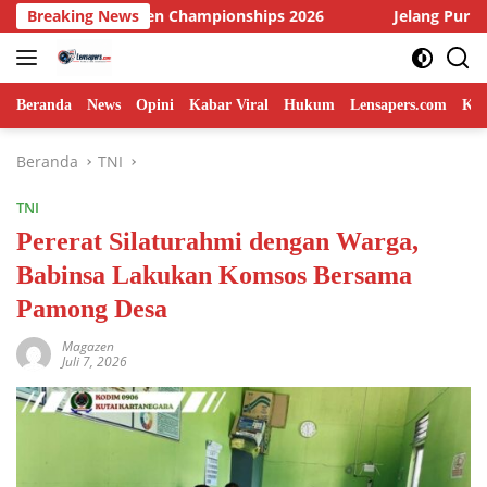
Langsung
Championships 2026
Breaking News
Jelang Purnatugas TMMD 129 Bojo
ke
konten
Beranda
News
Opini
Kabar Viral
Hukum
Lensapers.com
Keb
Beranda
TNI
TNI
Pererat Silaturahmi dengan Warga,
Babinsa Lakukan Komsos Bersama
Pamong Desa
Magazen
Juli 7, 2026