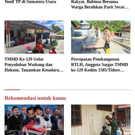
Yonif TP di Sumatera Utara
Rakyat, Babinsa Bersama
Warga Bersihkan Parit Secara
Gotong Royong
TMMD Ke-129 Gelar
Percepatan Pembangunan
Penyuluhan Wasbang dan
RTLH, Anggota Satgas TMMD
Hukum, Tanamkan Kesadaran
ke-129 Kodim 1505/Tidore
Berbangsa serta Taat Aturan di
Turunkan Material Semen
Kampung Sesor
Rekomendasi untuk kamu