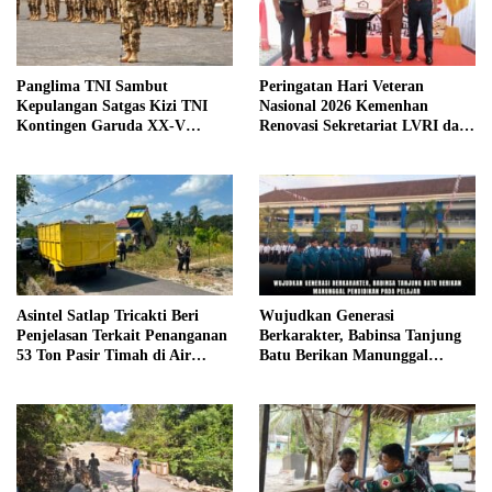
Panglima TNI Sambut
Peringatan Hari Veteran
Kepulangan Satgas Kizi TNI
Nasional 2026 Kemenhan
Kontingen Garuda XX-V
Renovasi Sekretariat LVRI dan
MONUSCO
Bedah Rumah Veteran di 19
Provinsi
Asintel Satlap Tricakti Beri
Wujudkan Generasi
Penjelasan Terkait Penanganan
Berkarakter, Babinsa Tanjung
53 Ton Pasir Timah di Air
Batu Berikan Manunggal
Merbau
Pendidikan Pada Pelajar