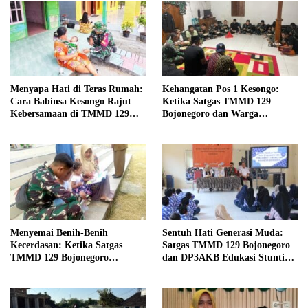
Menyapa Hati di Teras Rumah:
Kehangatan Pos 1 Kesongo:
Cara Babinsa Kesongo Rajut
Ketika Satgas TMMD 129
Kebersamaan di TMMD 129
Bojonegoro dan Warga
Bojonegoro
Menyatu Tanpa Sekat
Menyemai Benih-Benih
Sentuh Hati Generasi Muda:
Kecerdasan: Ketika Satgas
Satgas TMMD 129 Bojonegoro
TMMD 129 Bojonegoro
dan DP3AKB Edukasi Stunting,
Membuka ‘Jendela Dunia’
serta Kesehatan Reproduksi di
Anak-Anak Kesongo
Kesongo