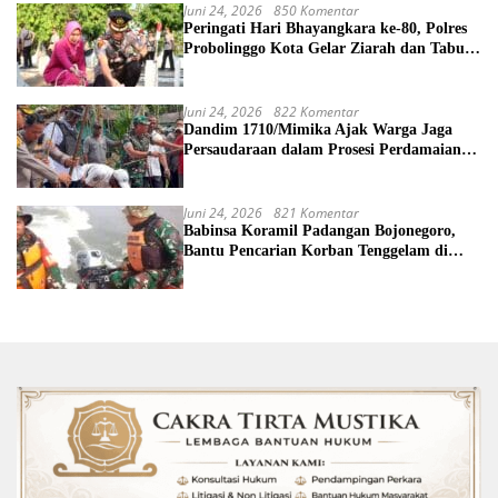
Juni 24, 2026
850 Komentar
Peringati Hari Bhayangkara ke-80, Polres
Probolinggo Kota Gelar Ziarah dan Tabur
Bunga di TMP
Juni 24, 2026
822 Komentar
Dandim 1710/Mimika Ajak Warga Jaga
Persaudaraan dalam Prosesi Perdamaian
Perang Suku di Kwamki Narama
Juni 24, 2026
821 Komentar
Babinsa Koramil Padangan Bojonegoro,
Bantu Pencarian Korban Tenggelam di
Sungai Bengawan Solo