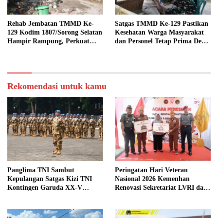
Rehab Jembatan TMMD Ke-
Satgas TMMD Ke-129 Pastikan
129 Kodim 1807/Sorong Selatan
Kesehatan Warga Masyarakat
Hampir Rampung, Perkuat
dan Personel Tetap Prima Demi
Akses dan Tingkatkan Mobilitas
Suksesnya TMMD di Kampung
Warga Kampung Sesor
Sesor
Rekomendasi untuk kamu
Panglima TNI Sambut
Peringatan Hari Veteran
Kepulangan Satgas Kizi TNI
Nasional 2026 Kemenhan
Kontingen Garuda XX-V
Renovasi Sekretariat LVRI dan
MONUSCO
Bedah Rumah Veteran di 19
Provinsi