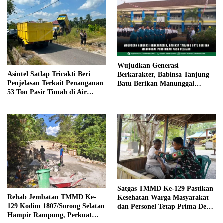
Wujudkan Generasi
Asintel Satlap Tricakti Beri
Berkarakter, Babinsa Tanjung
Penjelasan Terkait Penanganan
Batu Berikan Manunggal
53 Ton Pasir Timah di Air
Pendidikan Pada Pelajar
Merbau
Satgas TMMD Ke-129 Pastikan
Rehab Jembatan TMMD Ke-
Kesehatan Warga Masyarakat
129 Kodim 1807/Sorong Selatan
dan Personel Tetap Prima Demi
Hampir Rampung, Perkuat
Suksesnya TMMD di Kampung