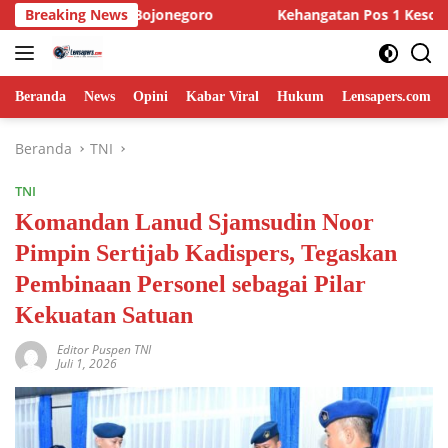
Langsung
Bojonegoro
Breaking News
Kehangatan Pos 1 Kesongo: Ketika Satgas 
ke
konten
Beranda
News
Opini
Kabar Viral
Hukum
Lensapers.com
Beranda
TNI
TNI
Komandan Lanud Sjamsudin Noor
Pimpin Sertijab Kadispers, Tegaskan
Pembinaan Personel sebagai Pilar
Kekuatan Satuan
Editor Puspen TNI
Juli 1, 2026