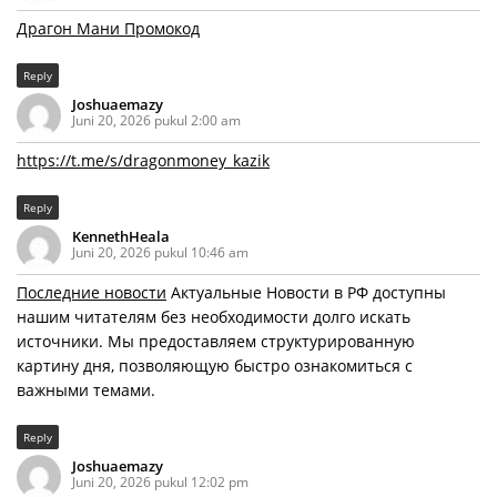
Драгон Мани Промокод
Reply
Joshuaemazy
Juni 20, 2026 pukul 2:00 am
https://t.me/s/dragonmoney_kazik
Reply
KennethHeala
Juni 20, 2026 pukul 10:46 am
Последние новости
Актуальные Новости в РФ доступны
нашим читателям без необходимости долго искать
источники. Мы предоставляем структурированную
картину дня, позволяющую быстро ознакомиться с
важными темами.
Reply
Joshuaemazy
Juni 20, 2026 pukul 12:02 pm