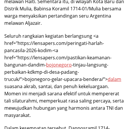
melawan Haiti. Sementara itu, di wilayah Kota Baru dan
Distrik Mulia, Babinsa Koramil 1714-01/Mulia bersama
warga menyaksikan pertandingan seru Argentina
melawan Aljazair.
Seluruh rangkaian kegiatan berlangsung <a
href="https://lensapers.com/peringati-harlah-
pancasila-2026-kodim-<a
href="https://lensapers.com/pastikan-keamanan-
bangunan-dandim-
bojonegoro
-tinjau-langsung-
perbaikan-kdkmp-di-desa-padang-
trucuk/”>bojonegoro-gelar-upacara-bendera/”>
dalam
suasana akrab, santai, dan penuh kekeluargaan.
Momen ini menjadi sarana efektif untuk mempererat
tali silaturahmi, memperkuat rasa saling percaya, serta
mewujudkan hubungan yang harmonis antara TNI dan
masyarakat.
Dalam kesempatan tersebut, Danposramil 1714-