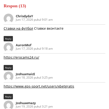
Respon (13)
ChrisdydaY
Juni 17, 2026 pukul 9:01 am
Ставки на футбол
Ставки вконтакте
Reply
AaronMof
Juni 17, 2026 pukul 9:18 am
https://erocams24.ru/
Reply
JoshuamaicE
Juni 18, 2026 pukul 3:25 pm
https://www.gps-sport.net/users/xbetgratis
Reply
Joshuaemazy
Juni 19, 2026 pukul 3:21 pm