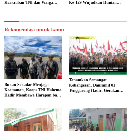
Ke-129 Wujudkan Hunian
Keakraban TNI dan Warga
Layak dan Nyaman bagi Warga
Kampung Sesor
Kampung Sesor
Rekomendasi untuk kamu
Tanamkan Semangat
Bukan Sekadar Menjaga
Kebangsaan, Danramil 01
Keamanan, Koops TNI Habema
Tenggarong Hadiri Gerakan
Hadir Membawa Harapan bagi
Nasional Pembagian Bendera
Warga di Tengah Konflik
Merah Putih
Ugimba, Papua Tengah