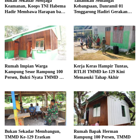
Bukan Sekadar Menjaga
Tanamkan Semangat
Keamanan, Koops TNI Habema
Kebangsaan, Danramil 01
Hadir Membawa Harapan bagi
Tenggarong Hadiri Gerakan
Warga di Tengah Konflik
Nasional Pembagian Bendera
Ugimba, Papua Tengah
Merah Putih
Rumah Impian Warga
Kerja Keras Hampir Tuntas,
Kampung Sesor Rampung 100
RTLH TMMD ke-129 Kini
Persen, Bukti Nyata TMMD Ke-
Memasuki Tahap Akhir
129 Kodim 1807/Sorsel
Rumah Bapak Herman
Bukan Sekadar Membangun,
Rampung 100 Persen, TMMD
TMMD Ke-129 Eratkan