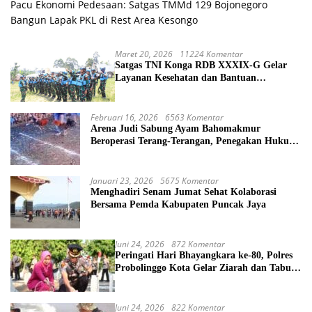
Pacu Ekonomi Pedesaan: Satgas TMMd 129 Bojonegoro
Bangun Lapak PKL di Rest Area Kesongo
Maret 20, 2026
11224 Komentar
Satgas TNI Konga RDB XXXIX-G Gelar
Layanan Kesehatan dan Bantuan
Kemanusiaan di Maliobongo
Februari 16, 2026
6563 Komentar
Arena Judi Sabung Ayam Bahomakmur
Beroperasi Terang-Terangan, Penegakan Hukum
Morowali Dipertanyakan
Januari 23, 2026
5675 Komentar
Menghadiri Senam Jumat Sehat Kolaborasi
Bersama Pemda Kabupaten Puncak Jaya
Juni 24, 2026
872 Komentar
Peringati Hari Bhayangkara ke-80, Polres
Probolinggo Kota Gelar Ziarah dan Tabur
Bunga di TMP
Juni 24, 2026
822 Komentar