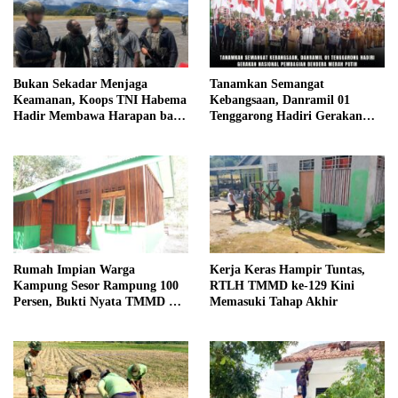
Bukan Sekadar Menjaga
Tanamkan Semangat
Keamanan, Koops TNI Habema
Kebangsaan, Danramil 01
Hadir Membawa Harapan bagi
Tenggarong Hadiri Gerakan
Warga di Tengah Konflik
Nasional Pembagian Bendera
Ugimba, Papua Tengah
Merah Putih
Rumah Impian Warga
Kerja Keras Hampir Tuntas,
Kampung Sesor Rampung 100
RTLH TMMD ke-129 Kini
Persen, Bukti Nyata TMMD Ke-
Memasuki Tahap Akhir
129 Kodim 1807/Sorsel