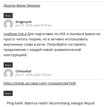
Драгон Мани Зеркало
Reply
Gregorynit
Juni 21, 2026 pukul 8:19 am
учебник hsk 4
Для подготовки по HSK 4 standard важно не
просто читать теорию, но и активно использовать
выученные слова в речи. Попробуйте составлять
предложения с каждой новой грамматической
конструкцией.
Reply
Clintonhaf
Juni 21, 2026 pukul 3:54 pm
https://gitlab.aicrowd.com/-/snippets/441939
Reply
Ping-balik:
Babinsa Hadiri Musrenbang sebagai Wujud