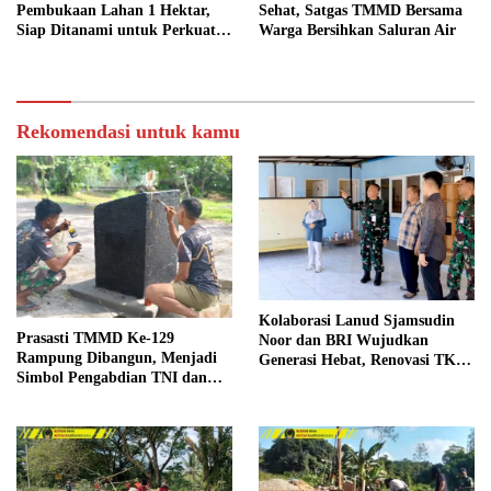
Pembukaan Lahan 1 Hektar,
Sehat, Satgas TMMD Bersama
Siap Ditanami untuk Perkuat
Warga Bersihkan Saluran Air
Ketahanan Pangan Kampung
Sesor
Rekomendasi untuk kamu
Kolaborasi Lanud Sjamsudin
Prasasti TMMD Ke-129
Noor dan BRI Wujudkan
Rampung Dibangun, Menjadi
Generasi Hebat, Renovasi TK
Simbol Pengabdian TNI dan
Angkasa 2 Hadirkan Harapan
Kenangan Abadi untuk
bagi Masa Depan Anak
Kampung Sesor