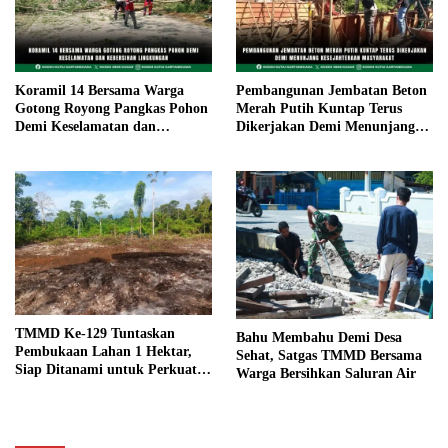
Koramil 14 Bersama Warga
Pembangunan Jembatan Beton
Gotong Royong Pangkas Pohon
Merah Putih Kuntap Terus
Demi Keselamatan dan
Dikerjakan Demi Menunjang
Kebersihan Lingkungan
Kesejahteraan Masyarakat
TMMD Ke-129 Tuntaskan
Bahu Membahu Demi Desa
Pembukaan Lahan 1 Hektar,
Sehat, Satgas TMMD Bersama
Siap Ditanami untuk Perkuat
Warga Bersihkan Saluran Air
Ketahanan Pangan Kampung
Sesor