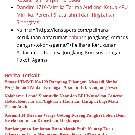
Dandim 1710/Mimika Terima Audiensi Ketua KPU
Mimika, Pererat Silaturahmi dan Tingkatkan
Sinergitas
<a href="https://lensapers.com/pelihara-
kerukunan-antarumat-
babinsa
-jongkang-komsos-
dengan-tokoh-agama/”>Pelihara Kerukunan
Antarumat, Babinsa Jongkang Komsos dengan
Tokoh Agama
Berita Terkait
Prasasti TMMD Ke-129 Rampung Dibangun, Menjadi Simbol
Pengabdian TNI dan Kenangan Abadi untuk Kampung Sesor
Kolaborasi Lanud Sjamsudin Noor dan BRI Wujudkan Generasi
Hebat, Renovasi TK Angkasa 2 Hadirkan Harapan bagi Masa
Depan Anak
Koramil 14 Bersama Warga Gotong Royong Pangkas Pohon Demi
Keselamatan dan Kebersihan Lingkungan
Pembangunan Jembatan Beton Merah Putih Kuntap Terus
Dikerjakan Demi Menunjang Kesejahteraan Masyarakat