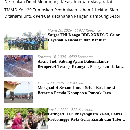
Dikerjakan Demi Menunjang Kesejahteraan Masyarakat
TMMD Ke-129 Tuntaskan Pembukaan Lahan 1 Hektar, Siap
Ditanami untuk Perkuat Ketahanan Pangan Kampung Sesor
Maret 20, 2026
11077 Komentar
Satgas TNI Konga RDB XXXIX-G Gelar
Layanan Kesehatan dan Bantuan
Kemanusiaan di Maliobongo
Februari 16, 2026
6492 Komentar
Arena Judi Sabung Ayam Bahomakmur
Beroperasi Terang-Terangan, Penegakan Hukum
Morowali Dipertanyakan
Januari 23, 2026
2419 Komentar
Menghadiri Senam Jumat Sehat Kolaborasi
Bersama Pemda Kabupaten Puncak Jaya
Juni 24, 2026
852 Komentar
Peringati Hari Bhayangkara ke-80, Polres
Probolinggo Kota Gelar Ziarah dan Tabur
Bunga di TMP