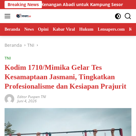
Langsung
n Kenangan Abadi untuk Kampung Sesor
Breaking News
Kolaborasi Lan
ke
konten
Beranda
News
Opini
Kabar Viral
Hukum
Lensapers.com
Keb
Beranda
TNI
TNI
Kodim 1710/Mimika Gelar Tes
Kesamaptaan Jasmani, Tingkatkan
Profesionalisme dan Kesiapan Prajurit
Editor Puspen TNI
Juni 4, 2026