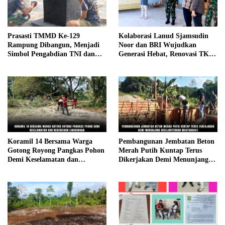
Prasasti TMMD Ke-129
Kolaborasi Lanud Sjamsudin
Rampung Dibangun, Menjadi
Noor dan BRI Wujudkan
Simbol Pengabdian TNI dan
Generasi Hebat, Renovasi TK
Kenangan Abadi untuk
Angkasa 2 Hadirkan Harapan
Kampung Sesor
bagi Masa Depan Anak
Koramil 14 Bersama Warga
Pembangunan Jembatan Beton
Gotong Royong Pangkas Pohon
Merah Putih Kuntap Terus
Demi Keselamatan dan
Dikerjakan Demi Menunjang
Kebersihan Lingkungan
Kesejahteraan Masyarakat