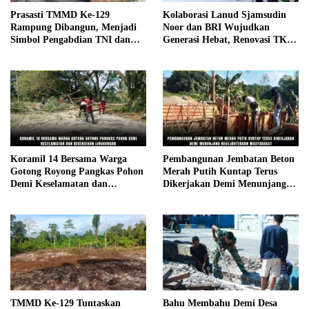
Prasasti TMMD Ke-129
Kolaborasi Lanud Sjamsudin
Rampung Dibangun, Menjadi
Noor dan BRI Wujudkan
Simbol Pengabdian TNI dan
Generasi Hebat, Renovasi TK
Kenangan Abadi untuk
Angkasa 2 Hadirkan Harapan
Kampung Sesor
bagi Masa Depan Anak
Koramil 14 Bersama Warga
Pembangunan Jembatan Beton
Gotong Royong Pangkas Pohon
Merah Putih Kuntap Terus
Demi Keselamatan dan
Dikerjakan Demi Menunjang
Kebersihan Lingkungan
Kesejahteraan Masyarakat
TMMD Ke-129 Tuntaskan
Bahu Membahu Demi Desa