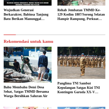
Wujudkan Generasi
Rehab Jembatan TMMD Ke-
Berkarakter, Babinsa Tanjung
129 Kodim 1807/Sorong Selatan
Batu Berikan Manunggal
Hampir Rampung, Perkuat
Pendidikan Pada Pelajar
Akses dan Tingkatkan Mobilitas
Warga Kampung Sesor
Rekomendasi untuk kamu
Panglima TNI Sambut
Bahu Membahu Demi Desa
Kepulangan Satgas Kizi TNI
Sehat, Satgas TMMD Bersama
Kontingen Garuda XX-V
Warga Bersihkan Saluran Air
MONUSCO