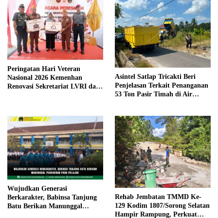
Peringatan Hari Veteran
Asintel Satlap Tricakti Beri
Nasional 2026 Kemenhan
Penjelasan Terkait Penanganan
Renovasi Sekretariat LVRI dan
53 Ton Pasir Timah di Air
Bedah Rumah Veteran di 19
Merbau
Provinsi
Wujudkan Generasi
Rehab Jembatan TMMD Ke-
Berkarakter, Babinsa Tanjung
129 Kodim 1807/Sorong Selatan
Batu Berikan Manunggal
Hampir Rampung, Perkuat
Pendidikan Pada Pelajar