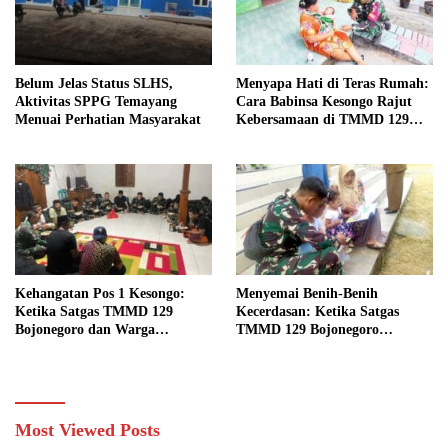
Belum Jelas Status SLHS,
Menyapa Hati di Teras Rumah:
Aktivitas SPPG Temayang
Cara Babinsa Kesongo Rajut
Menuai Perhatian Masyarakat
Kebersamaan di TMMD 129
Bojonegoro
Kehangatan Pos 1 Kesongo:
Menyemai Benih-Benih
Ketika Satgas TMMD 129
Kecerdasan: Ketika Satgas
Bojonegoro dan Warga
TMMD 129 Bojonegoro
Menyatu Tanpa Sekat
Membuka ‘Jendela Dunia’
Anak-Anak Kesongo
Most Viewed Posts