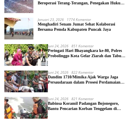
Beroperasi Terang-Terangan, Penegakan Hukum
Morowali Dipertanyakan
Januari 23, 2026
1774 Komentar
Menghadiri Senam Jumat Sehat Kolaborasi
Bersama Pemda Kabupaten Puncak Jaya
Juni 24, 2026
851 Komentar
Peringati Hari Bhayangkara ke-80, Polres
Probolinggo Kota Gelar Ziarah dan Tabur
Bunga di TMP
Juni 24, 2026
822 Komentar
Dandim 1710/Mimika Ajak Warga Jaga
Persaudaraan dalam Prosesi Perdamaian
Perang Suku di Kwamki Narama
Juni 24, 2026
821 Komentar
Babinsa Koramil Padangan Bojonegoro,
Bantu Pencarian Korban Tenggelam di
Sungai Bengawan Solo