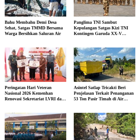
Bahu Membahu Demi Desa
Panglima TNI Sambut
Sehat, Satgas TMMD Bersama
Kepulangan Satgas Kizi TNI
Warga Bersihkan Saluran Air
Kontingen Garuda XX-V
MONUSCO
Peringatan Hari Veteran
Asintel Satlap Tricakti Beri
Nasional 2026 Kemenhan
Penjelasan Terkait Penanganan
Renovasi Sekretariat LVRI dan
53 Ton Pasir Timah di Air
Bedah Rumah Veteran di 19
Merbau
Provinsi