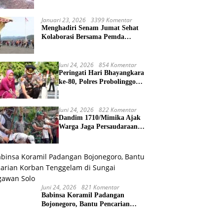
Terangan, Penegakan Hukum
Morowali Dipertanyakan
Januari 23, 2026
3399 Komentar
Menghadiri Senam Jumat Sehat
Kolaborasi Bersama Pemda
Kabupaten Puncak Jaya
Juni 24, 2026
854 Komentar
Peringati Hari Bhayangkara
ke-80, Polres Probolinggo
Kota Gelar Ziarah dan
Tabur Bunga di TMP
Juni 24, 2026
822 Komentar
Dandim 1710/Mimika Ajak
Warga Jaga Persaudaraan
dalam Prosesi Perdamaian
Perang Suku di Kwamki
Narama
Juni 24, 2026
821 Komentar
Babinsa Koramil Padangan
Bojonegoro, Bantu Pencarian
Korban Tenggelam di Sungai