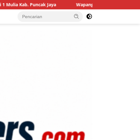
Jaya
Wapang TNI Tinjau Kesiapan Yonif TP di Sumatera U