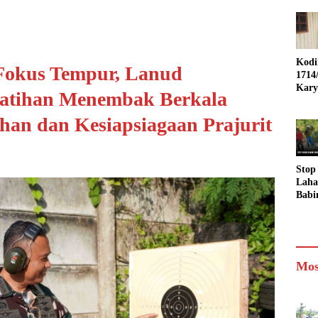
Kod
Fokus Tempur, Lanud
1714
Kary
Latihan Menembak Berkala
Mera
SMP 
an dan Kesiapsiagaan Prajurit
Muli
Punc
Stop
Laha
Babi
Bers
Bhab
mas 
Eduk
War
Mos