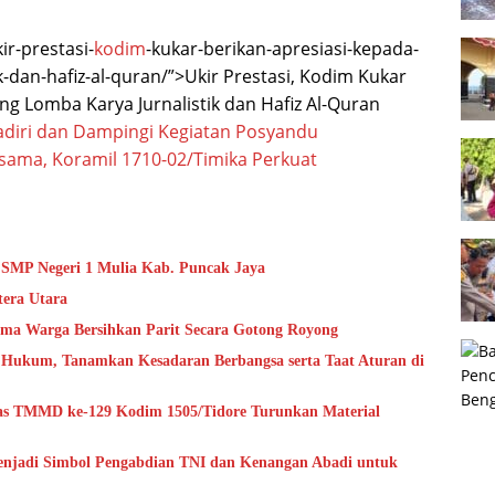
ir-prestasi-
kodim
-kukar-berikan-apresiasi-kepada-
-dan-hafiz-al-quran/”>Ukir Prestasi, Kodim Kukar
g Lomba Karya Jurnalistik dan Hafiz Al-Quran
adiri dan Dampingi Kegiatan Posyandu
sama, Koramil 1710-02/Timika Perkuat
 SMP Negeri 1 Mulia Kab. Puncak Jaya
tera Utara
ma Warga Bersihkan Parit Secara Gotong Royong
ukum, Tanamkan Kesadaran Berbangsa serta Taat Aturan di
s TMMD ke-129 Kodim 1505/Tidore Turunkan Material
njadi Simbol Pengabdian TNI dan Kenangan Abadi untuk