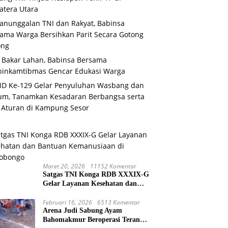
tera Utara
nunggalan TNI dan Rakyat, Babinsa
ama Warga Bersihkan Parit Secara Gotong
ong
 Bakar Lahan, Babinsa Bersama
binkamtibmas Gencar Edukasi Warga
D Ke-129 Gelar Penyuluhan Wasbang dan
um, Tanamkan Kesadaran Berbangsa serta
 Aturan di Kampung Sesor
Maret 20, 2026
11152 Komentar
Satgas TNI Konga RDB XXXIX-G
Gelar Layanan Kesehatan dan
Bantuan Kemanusiaan di
Maliobongo
Februari 16, 2026
6513 Komentar
Arena Judi Sabung Ayam
Bahomakmur Beroperasi Terang-