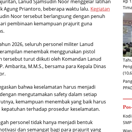
Rp 1
uritan, Lanud Sjamsudin Noor menggelar latihan
Tima
 Agung Priantoro, beberapa waktu lalu.
Kegiatan
msudin Noor tersebut berlangsung dengan penuh
 dari pembinaan kemampuan prajurit guna
s.
ahun 2026, seluruh personel militer Lanud
terampilan menembak menggunakan pistol
n tersebut turut diikuti oleh Komandan Lanud
Tahu
P. Ambarita, M.M.S., bersama para Kepala Dinas
Peng
(10,
or.
Pang
gaskan bahwa keselamatan harus menjadi
PPA
n, dengan mengutamakan safety dalam setiap
rutnya, kemampuan menembak yang baik harus
Pos
an kepatuhan terhadap prosedur keselamatan.
Kodi
gah personel tidak hanya menjadi bentuk
SMP 
tivasi dan semangat bagi para prajurit yang
Wapa