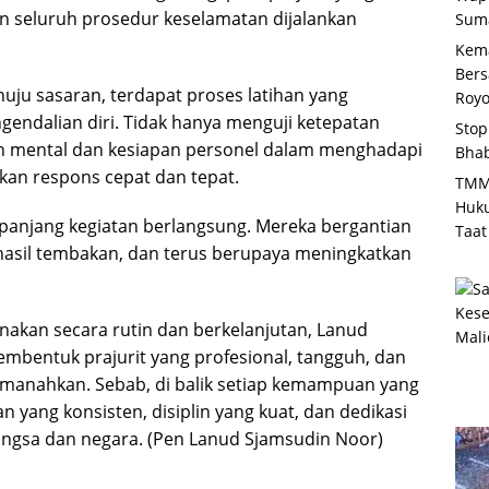
an seluruh prosedur keselamatan dijalankan
Suma
Kema
Bers
nuju sasaran, terdapat proses latihan yang
Roy
gendalian diri. Tidak hanya menguji ketepatan
Stop
ih mental dan kesiapan personel dalam menghadapi
Bha
kan respons cepat dan tepat.
TMM
Huk
sepanjang kegiatan berlangsung. Mereka bergantian
Taat
 hasil tembakan, dan terus berupaya meningkatkan
nakan secara rutin dan berkelanjutan, Lanud
bentuk prajurit yang profesional, tangguh, dan
amanahkan. Sebab, di balik setiap kemampuan yang
han yang konsisten, disiplin yang kuat, dan dedikasi
ngsa dan negara. (Pen Lanud Sjamsudin Noor)