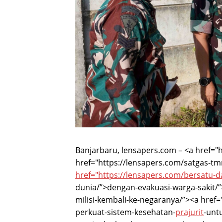
Banjarbaru, lensapers.com – <a href="
href="https://lensapers.com/satgas-t
href="https://lensapers.com/bersatu-
d
dunia/”>dengan-evakuasi-warga-sakit/”>
milisi-kembali-ke-negaranya/”><a href=
perkuat-sistem-kesehatan-
prajurit
-unt