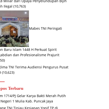
,8 Miliar dari Upaya Penyelundupan Bijih
h Ilegal
(10,763)
Mabes TNI Peringati
n Baru Islam 1448 H Perkuat Spirit
abdian dan Profesionalisme Prajurit
650)
lima TNI Terima Audiensi Pengurus Pusat
D
(10,623)
-pos Terbaru
m 1714/PJ Gelar Karya Bakti Merah Putih
Negeri 1 Mulia Kab. Puncak Jaya
ng TNI Tinjau Kesiapan Yonif TP di