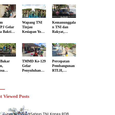
im
Wapang TNI
Kemanunggala
/PJ Gelar
Tinjau
n TNI dan
a Bakti
Kesiapan Yonif
Rakyat,
h Putih
TP di
Babinsa
Negeri 1
Sumatera
Bersama
a Kab.
Utara
Warga
ak Jaya
Bersihkan
Parit Secara
Gotong
 Bakar
TMMD Ke-129
Percepatan
Royong
n,
Gelar
Pembangunan
nsa
Penyuluhan
RTLH,
ama
Wasbang dan
Anggota
inkamtib
Hukum,
Satgas TMMD
Gencar
Tanamkan
ke-129 Kodim
asi
Kesadaran
1505/Tidore
ga
Berbangsa
Turunkan
t Viewed Posts
serta Taat
Material
Aturan di
Semen
Kampung
Sesor
Satgas TNI Konga RDB