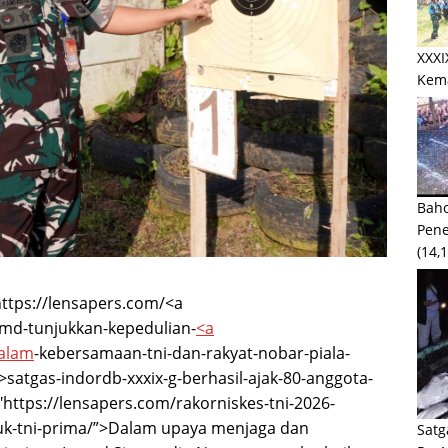
XXXI
Kem
Baho
Pen
(14,
https://lensapers.com/<a
mmd-tunjukkan-kepedulian-
<a
alam
-kebersamaan-tni-dan-rakyat-nobar-piala-
satgas-indordb-xxxix-g-berhasil-ajak-80-anggota-
"https://lensapers.com/rakorniskes-tni-2026-
uk-tni-prima/”>Dalam upaya menjaga dan
Satg