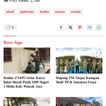
Post Views:
2,766
akmil
gubernur
hadiri
taruna
wisuda
2
Baca Juga
Kodim 1714/PJ Gelar Karya
Wapang TNI Tinjau Kesiapan
Bakti Merah Putih SMP Negeri
Yonif TP di Sumatera Utara
1 Mulia Kab. Puncak Jaya