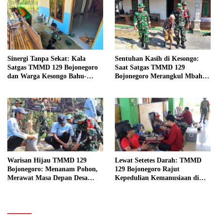
Sinergi Tanpa Sekat: Kala
Sentuhan Kasih di Kesongo:
Satgas TMMD 129 Bojonegoro
Saat Satgas TMMD 129
dan Warga Kesongo Bahu-
Bojonegoro Merangkul Mbah
Membahu Merajut Asa Ibu
Kasidah Menatap Rumah Baru
Jasmiati
Anak Tercinta
Warisan Hijau TMMD 129
Lewat Setetes Darah: TMMD
Bojonegoro: Menanam Pohon,
129 Bojonegoro Rajut
Merawat Masa Depan Desa
Kepedulian Kemanusiaan di
Kesongo
Desa Kesongo