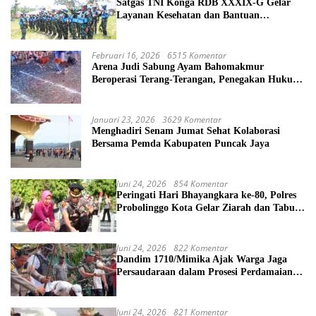
Satgas TNI Konga RDB XXXIX-G Gelar
Layanan Kesehatan dan Bantuan
Kemanusiaan di Maliobongo
Februari 16, 2026
6515 Komentar
Arena Judi Sabung Ayam Bahomakmur
Beroperasi Terang-Terangan, Penegakan Hukum
Morowali Dipertanyakan
Januari 23, 2026
3629 Komentar
Menghadiri Senam Jumat Sehat Kolaborasi
Bersama Pemda Kabupaten Puncak Jaya
Juni 24, 2026
854 Komentar
Peringati Hari Bhayangkara ke-80, Polres
Probolinggo Kota Gelar Ziarah dan Tabur
Bunga di TMP
Juni 24, 2026
822 Komentar
Dandim 1710/Mimika Ajak Warga Jaga
Persaudaraan dalam Prosesi Perdamaian
Perang Suku di Kwamki Narama
Juni 24, 2026
821 Komentar