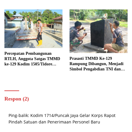
Berbangsa serta Taat Aturan di
Kampung Sesor
Percepatan Pembangunan
Prasasti TMMD Ke-129
RTLH, Anggota Satgas TMMD
Rampung Dibangun, Menjadi
ke-129 Kodim 1505/Tidore
Simbol Pengabdian TNI dan
Turunkan Material Semen
Kenangan Abadi untuk
Kampung Sesor
Respon (2)
Ping-balik:
Kodim 1714/Puncak Jaya Gelar Korps Rapot
Pindah Satuan dan Penerimaan Personel Baru