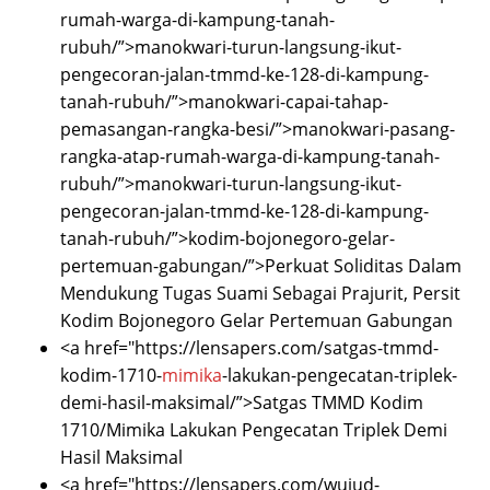
rumah-warga-di-kampung-tanah-
rubuh/”>manokwari-turun-langsung-ikut-
pengecoran-jalan-tmmd-ke-128-di-kampung-
tanah-rubuh/”>manokwari-capai-tahap-
pemasangan-rangka-besi/”>manokwari-pasang-
rangka-atap-rumah-warga-di-kampung-tanah-
rubuh/”>manokwari-turun-langsung-ikut-
pengecoran-jalan-tmmd-ke-128-di-kampung-
tanah-rubuh/”>kodim-bojonegoro-gelar-
pertemuan-gabungan/”>Perkuat Soliditas Dalam
Mendukung Tugas Suami Sebagai Prajurit, Persit
Kodim Bojonegoro Gelar Pertemuan Gabungan
<a href="https://lensapers.com/satgas-tmmd-
kodim-1710-
mimika
-lakukan-pengecatan-triplek-
demi-hasil-maksimal/”>Satgas TMMD Kodim
1710/Mimika Lakukan Pengecatan Triplek Demi
Hasil Maksimal
<a href="https://lensapers.com/wujud-