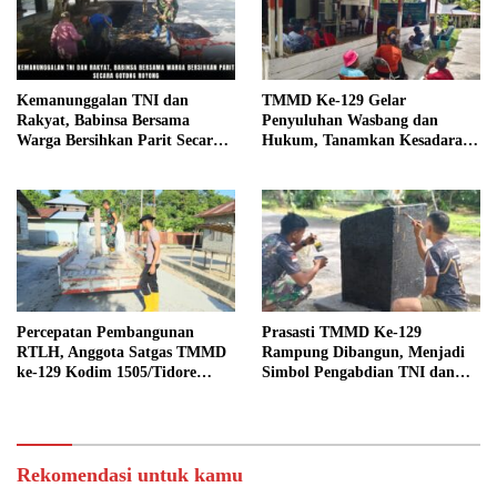
Kemanunggalan TNI dan
TMMD Ke-129 Gelar
Rakyat, Babinsa Bersama
Penyuluhan Wasbang dan
Warga Bersihkan Parit Secara
Hukum, Tanamkan Kesadaran
Gotong Royong
Berbangsa serta Taat Aturan di
Kampung Sesor
Percepatan Pembangunan
Prasasti TMMD Ke-129
RTLH, Anggota Satgas TMMD
Rampung Dibangun, Menjadi
ke-129 Kodim 1505/Tidore
Simbol Pengabdian TNI dan
Turunkan Material Semen
Kenangan Abadi untuk
Kampung Sesor
Rekomendasi untuk kamu