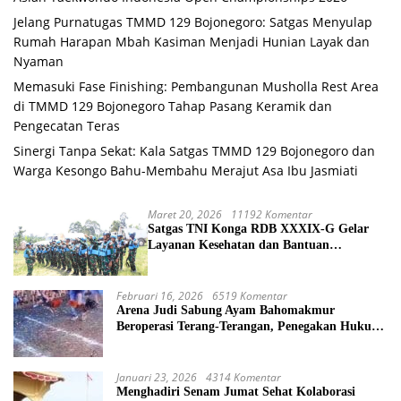
Jelang Purnatugas TMMD 129 Bojonegoro: Satgas Menyulap
Rumah Harapan Mbah Kasiman Menjadi Hunian Layak dan
Nyaman
Memasuki Fase Finishing: Pembangunan Musholla Rest Area
di TMMD 129 Bojonegoro Tahap Pasang Keramik dan
Pengecatan Teras
Sinergi Tanpa Sekat: Kala Satgas TMMD 129 Bojonegoro dan
Warga Kesongo Bahu-Membahu Merajut Asa Ibu Jasmiati
Maret 20, 2026
11192 Komentar
Satgas TNI Konga RDB XXXIX-G Gelar
Layanan Kesehatan dan Bantuan
Kemanusiaan di Maliobongo
Februari 16, 2026
6519 Komentar
Arena Judi Sabung Ayam Bahomakmur
Beroperasi Terang-Terangan, Penegakan Hukum
Morowali Dipertanyakan
Januari 23, 2026
4314 Komentar
Menghadiri Senam Jumat Sehat Kolaborasi