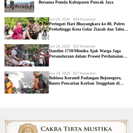
Bersama Pemda Kabupaten Puncak Jaya
Juni 24, 2026
854 Komentar
Peringati Hari Bhayangkara ke-80, Polres
Probolinggo Kota Gelar Ziarah dan Tabur
Bunga di TMP
Juni 24, 2026
822 Komentar
Dandim 1710/Mimika Ajak Warga Jaga
Persaudaraan dalam Prosesi Perdamaian
Perang Suku di Kwamki Narama
Juni 24, 2026
821 Komentar
Babinsa Koramil Padangan Bojonegoro,
Bantu Pencarian Korban Tenggelam di
Sungai Bengawan Solo