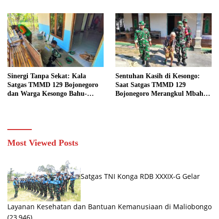
Kasiman Menjadi Hunian
Tahap Pasang Keramik dan
Layak dan Nyaman
Pengecatan Teras
Sinergi Tanpa Sekat: Kala
Sentuhan Kasih di Kesongo:
Satgas TMMD 129 Bojonegoro
Saat Satgas TMMD 129
dan Warga Kesongo Bahu-
Bojonegoro Merangkul Mbah
Membahu Merajut Asa Ibu
Kasidah Menatap Rumah Baru
Jasmiati
Anak Tercinta
Most Viewed Posts
Satgas TNI Konga RDB XXXIX-G Gelar
Layanan Kesehatan dan Bantuan Kemanusiaan di Maliobongo
(23,946)