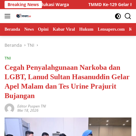
Langsung
 Edukasi Warga
Breaking News
TMMD Ke-129 Gelar Penyuluhan Wasbang
ke
konten
Beranda
News
Opini
Kabar Viral
Hukum
Lensapers.com
Keb
Beranda
TNI
TNI
Cegah Penyalahgunaan Narkoba dan
LGBT, Lanud Sultan Hasanuddin Gelar
Apel Malam dan Tes Urine Prajurit
Bujangan
Editor Puspen TNI
Mei 18, 2026