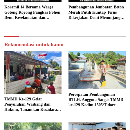
Koramil 14 Bersama Warga
Pembangunan Jembatan Beton
Gotong Royong Pangkas Pohon
Merah Putih Kuntap Terus
Demi Keselamatan dan
Dikerjakan Demi Menunjang
Kebersihan Lingkungan
Kesejahteraan Masyarakat
Rekomendasi untuk kamu
Percepatan Pembangunan
TMMD Ke-129 Gelar
RTLH, Anggota Satgas TMMD
Penyuluhan Wasbang dan
ke-129 Kodim 1505/Tidore
Hukum, Tanamkan Kesadaran
Turunkan Material Semen
Berbangsa serta Taat Aturan di
Kampung Sesor