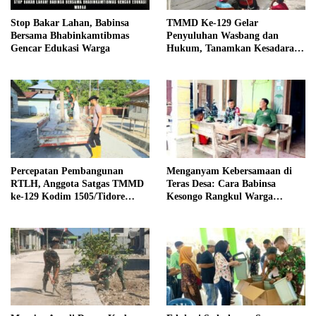
Stop Bakar Lahan, Babinsa
TMMD Ke-129 Gelar
Bersama Bhabinkamtibmas
Penyuluhan Wasbang dan
Gencar Edukasi Warga
Hukum, Tanamkan Kesadaran
Berbangsa serta Taat Aturan di
Kampung Sesor
Percepatan Pembangunan
Menganyam Kebersamaan di
RTLH, Anggota Satgas TMMD
Teras Desa: Cara Babinsa
ke-129 Kodim 1505/Tidore
Kesongo Rangkul Warga
Turunkan Material Semen
Sukseskan TMMD 129
Bojonegoro