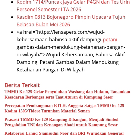
Kodim 1714/Puncak Jaya Gelar P4GN dan Tes Urin
Personel Semester I TA 2026
Kasdim 0813 Bojonegoro Pimpin Upacara Tujuh
Belasan Bulan Mei 2026
<a href="https://lensapers.com/wujud-
kebersamaan-babinsa-aktif-dampingi-
petani
-
gambas-dalam-mendukung-ketahanan-pangan-
di-wilayah/”>Wujud Kebersamaan, Babinsa Aktif
Dampingi Petani Gambas Dalam Mendukung
Ketahanan Pangan Di Wilayah
Berita Terkait
TMMD Ke-129 Gelar Penyuluhan Wasbang dan Hukum, Tanamkan
Kesadaran Berbangsa serta Taat Aturan di Kampung Sesor
Percepatan Pembangunan RTLH, Anggota Satgas TMMD ke-129
Kodim 1505/Tidore Turunkan Material Semen
Prasasti TMMD Ke-129 Rampung Dibangun, Menjadi Simbol
Pengabdian TNI dan Kenangan Abadi untuk Kampung Sesor
Kolaborasi Lanud Sjamsudin Noor dan BRI Wujudkan Generasi