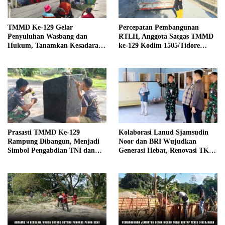
TMMD Ke-129 Gelar
Percepatan Pembangunan
Penyuluhan Wasbang dan
RTLH, Anggota Satgas TMMD
Hukum, Tanamkan Kesadaran
ke-129 Kodim 1505/Tidore
Berbangsa serta Taat Aturan di
Turunkan Material Semen
Kampung Sesor
Prasasti TMMD Ke-129
Kolaborasi Lanud Sjamsudin
Rampung Dibangun, Menjadi
Noor dan BRI Wujudkan
Simbol Pengabdian TNI dan
Generasi Hebat, Renovasi TK
Kenangan Abadi untuk
Angkasa 2 Hadirkan Harapan
Kampung Sesor
bagi Masa Depan Anak