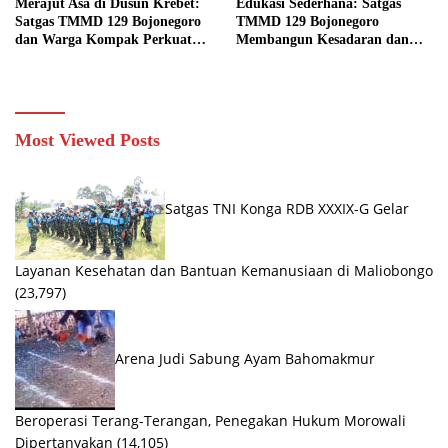
Merajut Asa di Dusun Krebet:
Edukasi Sederhana: Satgas
Satgas TMMD 129 Bojonegoro
TMMD 129 Bojonegoro
dan Warga Kompak Perkuat
Membangun Kesadaran dan
Drainase
Karakter Peduli Lingkungan di
Kesongo
Most Viewed Posts
Satgas TNI Konga RDB XXXIX-G Gelar
Layanan Kesehatan dan Bantuan Kemanusiaan di Maliobongo
(23,797)
Arena Judi Sabung Ayam Bahomakmur
Beroperasi Terang-Terangan, Penegakan Hukum Morowali
Dipertanyakan
(14,105)