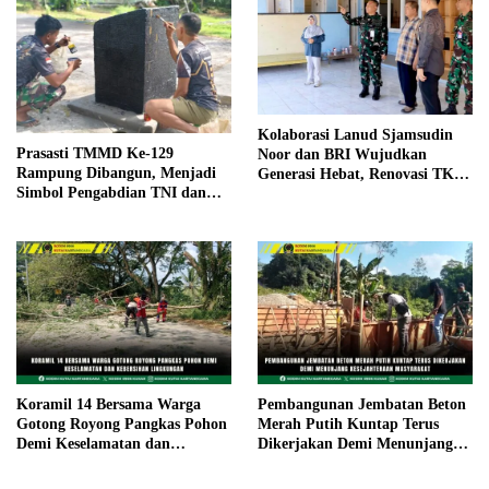
Kolaborasi Lanud Sjamsudin
Prasasti TMMD Ke-129
Noor dan BRI Wujudkan
Rampung Dibangun, Menjadi
Generasi Hebat, Renovasi TK
Simbol Pengabdian TNI dan
Angkasa 2 Hadirkan Harapan
Kenangan Abadi untuk
bagi Masa Depan Anak
Kampung Sesor
Koramil 14 Bersama Warga
Pembangunan Jembatan Beton
Gotong Royong Pangkas Pohon
Merah Putih Kuntap Terus
Demi Keselamatan dan
Dikerjakan Demi Menunjang
Kebersihan Lingkungan
Kesejahteraan Masyarakat