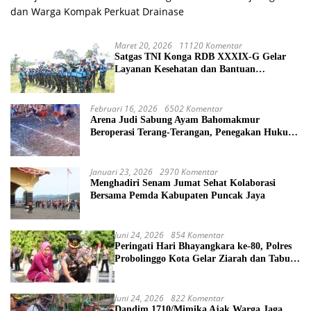
dan Warga Kompak Perkuat Drainase
Maret 20, 2026
11120 Komentar
Satgas TNI Konga RDB XXXIX-G Gelar
Layanan Kesehatan dan Bantuan
Kemanusiaan di Maliobongo
Februari 16, 2026
6502 Komentar
Arena Judi Sabung Ayam Bahomakmur
Beroperasi Terang-Terangan, Penegakan Hukum
Morowali Dipertanyakan
Januari 23, 2026
2970 Komentar
Menghadiri Senam Jumat Sehat Kolaborasi
Bersama Pemda Kabupaten Puncak Jaya
Juni 24, 2026
854 Komentar
Peringati Hari Bhayangkara ke-80, Polres
Probolinggo Kota Gelar Ziarah dan Tabur
Bunga di TMP
Juni 24, 2026
822 Komentar
Dandim 1710/Mimika Ajak Warga Jaga