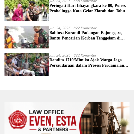
Juni 24, 2026
868 Komentar
Peringati Hari Bhayangkara ke-80, Polres
Probolinggo Kota Gelar Ziarah dan Tabur
Bunga di TMP
Juni 24, 2026
822 Komentar
Babinsa Koramil Padangan Bojonegoro,
Bantu Pencarian Korban Tenggelam di
Sungai Bengawan Solo
Juni 24, 2026
822 Komentar
Dandim 1710/Mimika Ajak Warga Jaga
Persaudaraan dalam Prosesi Perdamaian
Perang Suku di Kwamki Narama