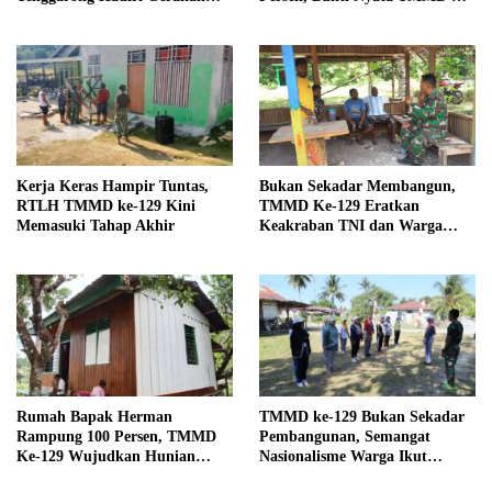
Nasional Pembagian Bendera
129 Kodim 1807/Sorsel
Merah Putih
Kerja Keras Hampir Tuntas,
Bukan Sekadar Membangun,
RTLH TMMD ke-129 Kini
TMMD Ke-129 Eratkan
Memasuki Tahap Akhir
Keakraban TNI dan Warga
Kampung Sesor
Rumah Bapak Herman
TMMD ke-129 Bukan Sekadar
Rampung 100 Persen, TMMD
Pembangunan, Semangat
Ke-129 Wujudkan Hunian
Nasionalisme Warga Ikut
Layak dan Nyaman bagi Warga
Dibangun