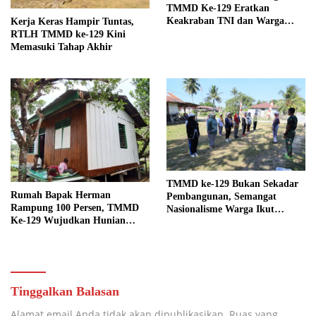
TMMD Ke-129 Eratkan
Keakraban TNI dan Warga
Kerja Keras Hampir Tuntas,
Kampung Sesor
RTLH TMMD ke-129 Kini
Memasuki Tahap Akhir
TMMD ke-129 Bukan Sekadar
Rumah Bapak Herman
Pembangunan, Semangat
Rampung 100 Persen, TMMD
Nasionalisme Warga Ikut
Ke-129 Wujudkan Hunian
Dibangun
Layak dan Nyaman bagi Warga
Kampung Sesor
Tinggalkan Balasan
Alamat email Anda tidak akan dipublikasikan.
Ruas yang