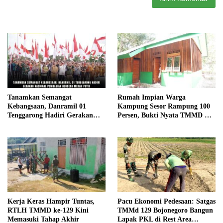
Tanamkan Semangat
Rumah Impian Warga
Kebangsaan, Danramil 01
Kampung Sesor Rampung 100
Tenggarong Hadiri Gerakan
Persen, Bukti Nyata TMMD Ke-
Nasional Pembagian Bendera
129 Kodim 1807/Sorsel
Merah Putih
Kerja Keras Hampir Tuntas,
Pacu Ekonomi Pedesaan: Satgas
RTLH TMMD ke-129 Kini
TMMd 129 Bojonegoro Bangun
Memasuki Tahap Akhir
Lapak PKL di Rest Area