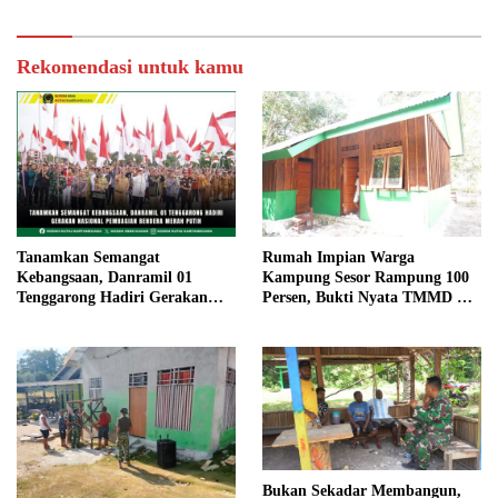
Kampung Sesor
Rekomendasi untuk kamu
Tanamkan Semangat
Rumah Impian Warga
Kebangsaan, Danramil 01
Kampung Sesor Rampung 100
Tenggarong Hadiri Gerakan
Persen, Bukti Nyata TMMD Ke-
Nasional Pembagian Bendera
129 Kodim 1807/Sorsel
Merah Putih
Bukan Sekadar Membangun,