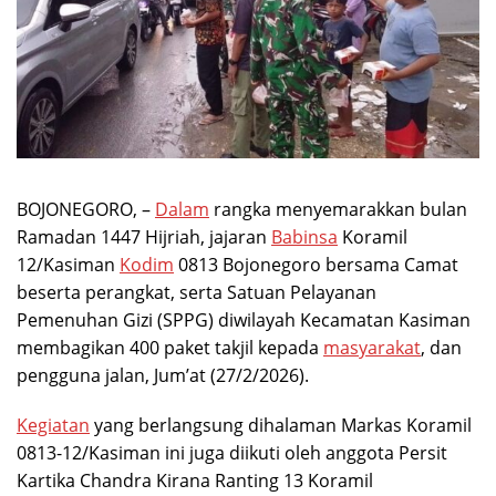
BOJONEGORO, –
Dalam
rangka menyemarakkan bulan
Ramadan 1447 Hijriah, jajaran
Babinsa
Koramil
12/Kasiman
Kodim
0813 Bojonegoro bersama Camat
beserta perangkat, serta Satuan Pelayanan
Pemenuhan Gizi (SPPG) diwilayah Kecamatan Kasiman
membagikan 400 paket takjil kepada
masyarakat
, dan
pengguna jalan, Jum’at (27/2/2026).
Kegiatan
yang berlangsung dihalaman Markas Koramil
0813-12/Kasiman ini juga diikuti oleh anggota Persit
Kartika Chandra Kirana Ranting 13 Koramil