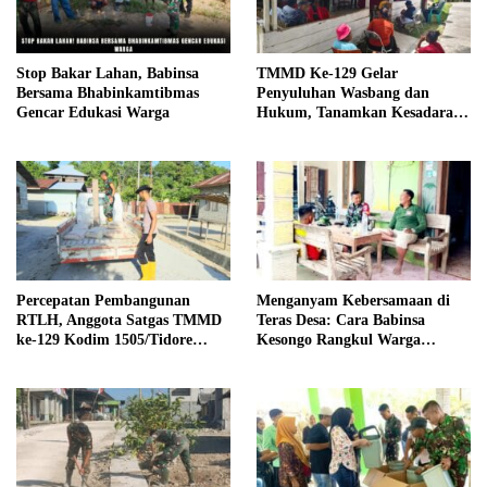
Stop Bakar Lahan, Babinsa
TMMD Ke-129 Gelar
Bersama Bhabinkamtibmas
Penyuluhan Wasbang dan
Gencar Edukasi Warga
Hukum, Tanamkan Kesadaran
Berbangsa serta Taat Aturan di
Kampung Sesor
Percepatan Pembangunan
Menganyam Kebersamaan di
RTLH, Anggota Satgas TMMD
Teras Desa: Cara Babinsa
ke-129 Kodim 1505/Tidore
Kesongo Rangkul Warga
Turunkan Material Semen
Sukseskan TMMD 129
Bojonegoro