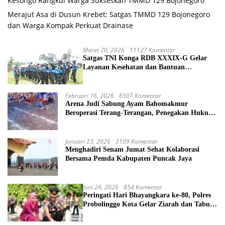
Kesongo Rangkul Warga Sukseskan TMMD 129 Bojonegoro
Merajut Asa di Dusun Krebet: Satgas TMMD 129 Bojonegoro
dan Warga Kompak Perkuat Drainase
Maret 20, 2026
11127 Komentar
Satgas TNI Konga RDB XXXIX-G Gelar
Layanan Kesehatan dan Bantuan
Kemanusiaan di Maliobongo
Februari 16, 2026
6507 Komentar
Arena Judi Sabung Ayam Bahomakmur
Beroperasi Terang-Terangan, Penegakan Hukum
Morowali Dipertanyakan
Januari 23, 2026
3109 Komentar
Menghadiri Senam Jumat Sehat Kolaborasi
Bersama Pemda Kabupaten Puncak Jaya
Juni 24, 2026
854 Komentar
Peringati Hari Bhayangkara ke-80, Polres
Probolinggo Kota Gelar Ziarah dan Tabur
Bunga di TMP