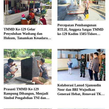
Percepatan Pembangunan
TMMD Ke-129 Gelar
RTLH, Anggota Satgas TMMD
Penyuluhan Wasbang dan
ke-129 Kodim 1505/Tidore
Hukum, Tanamkan Kesadaran
Turunkan Material Semen
Berbangsa serta Taat Aturan di
Kampung Sesor
Kolaborasi Lanud Sjamsudin
Prasasti TMMD Ke-129
Noor dan BRI Wujudkan
Rampung Dibangun, Menjadi
Generasi Hebat, Renovasi TK
Simbol Pengabdian TNI dan
Angkasa 2 Hadirkan Harapan
Kenangan Abadi untuk
bagi Masa Depan Anak
Kampung Sesor