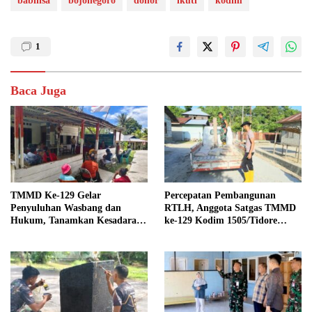
babinsa
bojonegoro
donor
ikuti
kodim
1
Baca Juga
TMMD Ke-129 Gelar
Percepatan Pembangunan
Penyuluhan Wasbang dan
RTLH, Anggota Satgas TMMD
Hukum, Tanamkan Kesadaran
ke-129 Kodim 1505/Tidore
Berbangsa serta Taat Aturan di
Turunkan Material Semen
Kampung Sesor