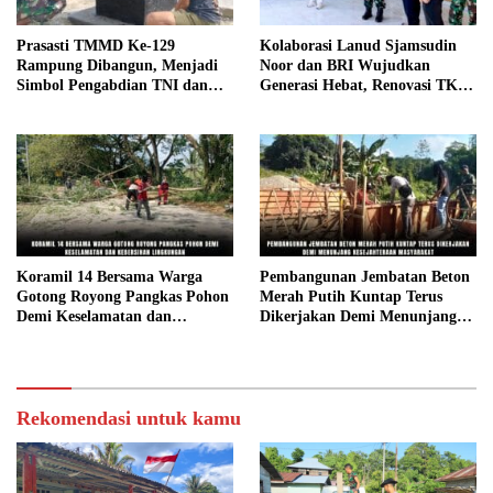
Prasasti TMMD Ke-129
Kolaborasi Lanud Sjamsudin
Rampung Dibangun, Menjadi
Noor dan BRI Wujudkan
Simbol Pengabdian TNI dan
Generasi Hebat, Renovasi TK
Kenangan Abadi untuk
Angkasa 2 Hadirkan Harapan
Kampung Sesor
bagi Masa Depan Anak
Koramil 14 Bersama Warga
Pembangunan Jembatan Beton
Gotong Royong Pangkas Pohon
Merah Putih Kuntap Terus
Demi Keselamatan dan
Dikerjakan Demi Menunjang
Kebersihan Lingkungan
Kesejahteraan Masyarakat
Rekomendasi untuk kamu