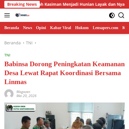
Langsung
h Kasiman Menjadi Hunian Layak dan Nyaman
Breaking News
Memasuki
ke
konten
Beranda
News
Opini
Kabar Viral
Hukum
Lensapers.com
Keb
Beranda
TNI
TNI
Babinsa Dorong Peningkatan Keamanan
Desa Lewat Rapat Koordinasi Bersama
Linmas
Magazen
Mei 20, 2026