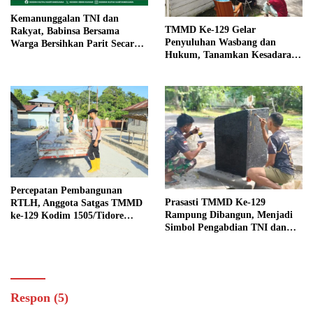
Kemanunggalan TNI dan
TMMD Ke-129 Gelar
Rakyat, Babinsa Bersama
Penyuluhan Wasbang dan
Warga Bersihkan Parit Secara
Hukum, Tanamkan Kesadaran
Gotong Royong
Berbangsa serta Taat Aturan di
Kampung Sesor
Percepatan Pembangunan
Prasasti TMMD Ke-129
RTLH, Anggota Satgas TMMD
Rampung Dibangun, Menjadi
ke-129 Kodim 1505/Tidore
Simbol Pengabdian TNI dan
Turunkan Material Semen
Kenangan Abadi untuk
Kampung Sesor
Respon (5)