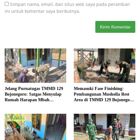
Simpan nama, email, dan situs web saya pada peramban
ini untuk komentar saya berikutnya.
Jelang Purnatugas TMMD 129
Memasuki Fase Finishing:
Bojonegoro: Satgas Menyulap
Pembangunan Musholla Rest
Rumah Harapan Mbah
Area di TMMD 129 Bojonegoro
Kasiman Menjadi Hunian
Tahap Pasang Keramik dan
Layak dan Nyaman
Pengecatan Teras