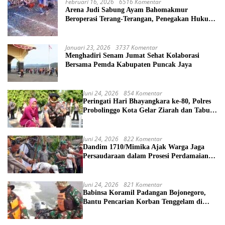
Februari 16, 2026
6516 Komentar
Arena Judi Sabung Ayam Bahomakmur
Beroperasi Terang-Terangan, Penegakan Hukum
Morowali Dipertanyakan
Januari 23, 2026
3737 Komentar
Menghadiri Senam Jumat Sehat Kolaborasi
Bersama Pemda Kabupaten Puncak Jaya
Juni 24, 2026
854 Komentar
Peringati Hari Bhayangkara ke-80, Polres
Probolinggo Kota Gelar Ziarah dan Tabur
Bunga di TMP
Juni 24, 2026
822 Komentar
Dandim 1710/Mimika Ajak Warga Jaga
Persaudaraan dalam Prosesi Perdamaian
Perang Suku di Kwamki Narama
Juni 24, 2026
821 Komentar
Babinsa Koramil Padangan Bojonegoro,
Bantu Pencarian Korban Tenggelam di
Sungai Bengawan Solo