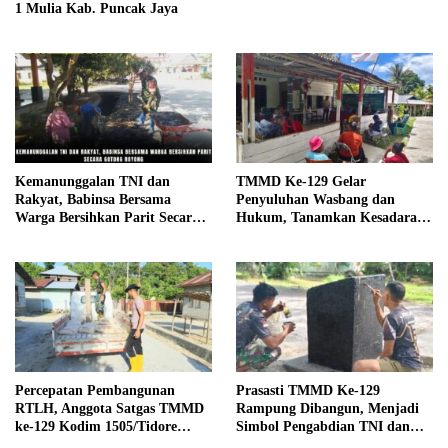
1 Mulia Kab. Puncak Jaya
Kemanunggalan TNI dan
TMMD Ke-129 Gelar
Rakyat, Babinsa Bersama
Penyuluhan Wasbang dan
Warga Bersihkan Parit Secara
Hukum, Tanamkan Kesadaran
Gotong Royong
Berbangsa serta Taat Aturan di
Kampung Sesor
Percepatan Pembangunan
Prasasti TMMD Ke-129
RTLH, Anggota Satgas TMMD
Rampung Dibangun, Menjadi
ke-129 Kodim 1505/Tidore
Simbol Pengabdian TNI dan
Turunkan Material Semen
Kenangan Abadi untuk