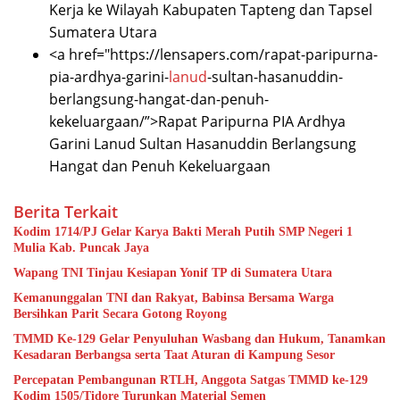
Kerja ke Wilayah Kabupaten Tapteng dan Tapsel
Sumatera Utara
<a href="https://lensapers.com/rapat-paripurna-
pia-ardhya-garini-
lanud
-sultan-hasanuddin-
berlangsung-hangat-dan-penuh-
kekeluargaan/”>Rapat Paripurna PIA Ardhya
Garini Lanud Sultan Hasanuddin Berlangsung
Hangat dan Penuh Kekeluargaan
Berita Terkait
Kodim 1714/PJ Gelar Karya Bakti Merah Putih SMP Negeri 1
Mulia Kab. Puncak Jaya
Wapang TNI Tinjau Kesiapan Yonif TP di Sumatera Utara
Kemanunggalan TNI dan Rakyat, Babinsa Bersama Warga
Bersihkan Parit Secara Gotong Royong
TMMD Ke-129 Gelar Penyuluhan Wasbang dan Hukum, Tanamkan
Kesadaran Berbangsa serta Taat Aturan di Kampung Sesor
Percepatan Pembangunan RTLH, Anggota Satgas TMMD ke-129
Kodim 1505/Tidore Turunkan Material Semen