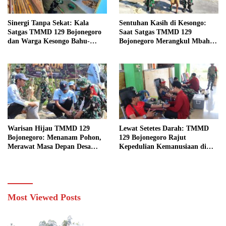
Sinergi Tanpa Sekat: Kala
Sentuhan Kasih di Kesongo:
Satgas TMMD 129 Bojonegoro
Saat Satgas TMMD 129
dan Warga Kesongo Bahu-
Bojonegoro Merangkul Mbah
Membahu Merajut Asa Ibu
Kasidah Menatap Rumah Baru
Jasmiati
Anak Tercinta
Warisan Hijau TMMD 129
Lewat Setetes Darah: TMMD
Bojonegoro: Menanam Pohon,
129 Bojonegoro Rajut
Merawat Masa Depan Desa
Kepedulian Kemanusiaan di
Kesongo
Desa Kesongo
Most Viewed Posts