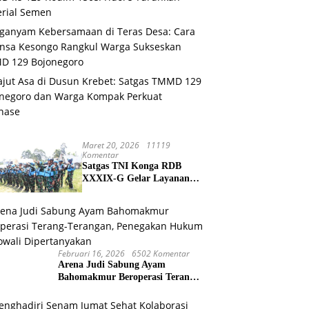
rial Semen
anyam Kebersamaan di Teras Desa: Cara
nsa Kesongo Rangkul Warga Sukseskan
D 129 Bojonegoro
jut Asa di Dusun Krebet: Satgas TMMD 129
negoro dan Warga Kompak Perkuat
nase
Maret 20, 2026
11119
Komentar
Satgas TNI Konga RDB
XXXIX-G Gelar Layanan
Kesehatan dan Bantuan
Kemanusiaan di Maliobongo
Februari 16, 2026
6502 Komentar
Arena Judi Sabung Ayam
Bahomakmur Beroperasi Terang-
Terangan, Penegakan Hukum
Morowali Dipertanyakan