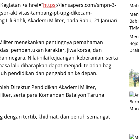
 Kegiatan <a href="
https
://lensapers.com/smpn-3-
Mate
sor-aktivitas-tambang-pt-upg-dikecam-
Meng
 Lili Rohli, Akademi Militer, pada Rabu, 21 Januari
Babi
TMM
Mera
Militer menekankan pentingnya pemahaman
Bojo
dasi pembentukan karakter, jiwa korsa, dan
Drai
 negara. Nilai-nilai kejuangan, keberanian, serta
asa lalu diharapkan dapat menjadi teladan bagi
uh pendidikan dan pengabdian ke depan.
oleh Direktur Pendidikan Akademi Militer,
iter, serta para Komandan Batalyon Taruna
ng dengan tertib, khidmat, dan penuh semangat