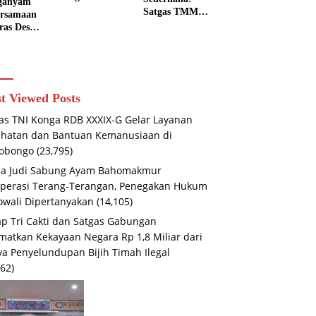
ganyam
129
Satgas TMMD
rsamaan
Bojonegoro
129
ras Desa:
dan Warga
Bojonegoro
 Babinsa
Kompak
Membangun
ngo
Perkuat
Kesadaran dan
kul
Drainase
Karakter
ga
Peduli
eskan
t Viewed Posts
Lingkungan di
D 129
Kesongo
negoro
as TNI Konga RDB XXXIX-G Gelar Layanan
hatan dan Bantuan Kemanusiaan di
iobongo
(23,795)
na Judi Sabung Ayam Bahomakmur
perasi Terang-Terangan, Penegakan Hukum
wali Dipertanyakan
(14,105)
ap Tri Cakti dan Satgas Gabungan
matkan Kekayaan Negara Rp 1,8 Miliar dari
a Penyelundupan Bijih Timah Ilegal
762)