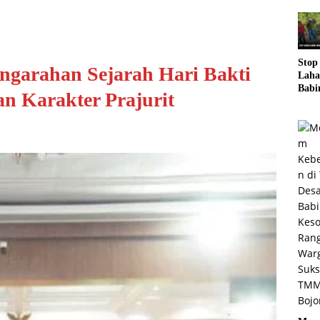
Stop
ngarahan Sejarah Hari Bakti
Laha
Babi
n Karakter Prajurit
Bers
Bhab
mas 
Eduk
War