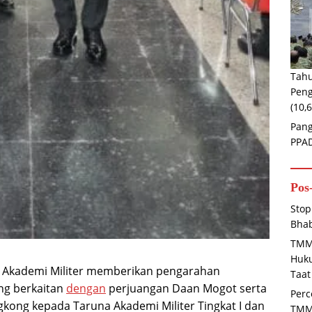
Tahu
Peng
(10,
Pang
PPA
Pos
Stop
Bha
TMM
Huk
r Akademi Militer memberikan pengarahan
Taat
ng berkaitan
dengan
perjuangan Daan Mogot serta
Perc
kong kepada Taruna Akademi Militer Tingkat I dan
TMM