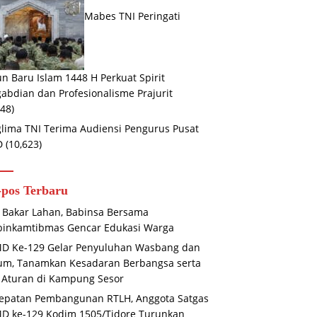
Mabes TNI Peringati
n Baru Islam 1448 H Perkuat Spirit
abdian dan Profesionalisme Prajurit
648)
lima TNI Terima Audiensi Pengurus Pusat
D
(10,623)
-pos Terbaru
 Bakar Lahan, Babinsa Bersama
binkamtibmas Gencar Edukasi Warga
D Ke-129 Gelar Penyuluhan Wasbang dan
um, Tanamkan Kesadaran Berbangsa serta
 Aturan di Kampung Sesor
epatan Pembangunan RTLH, Anggota Satgas
D ke-129 Kodim 1505/Tidore Turunkan