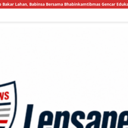
rsama Bhabinkamtibmas Gencar Edukasi Warga
TMMD Ke-