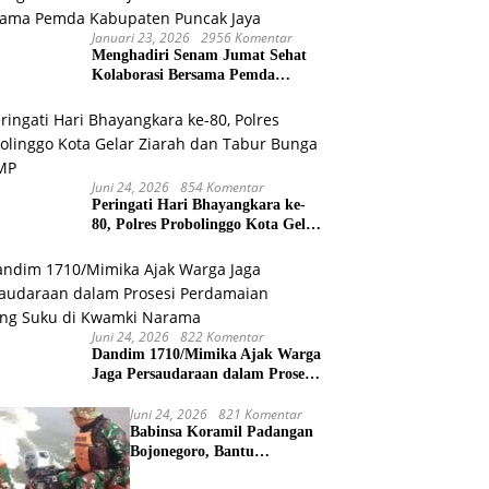
Januari 23, 2026
2956 Komentar
Menghadiri Senam Jumat Sehat
Kolaborasi Bersama Pemda
Kabupaten Puncak Jaya
Juni 24, 2026
854 Komentar
Peringati Hari Bhayangkara ke-
80, Polres Probolinggo Kota Gelar
Ziarah dan Tabur Bunga di TMP
Juni 24, 2026
822 Komentar
Dandim 1710/Mimika Ajak Warga
Jaga Persaudaraan dalam Prosesi
Perdamaian Perang Suku di
Kwamki Narama
Juni 24, 2026
821 Komentar
Babinsa Koramil Padangan
Bojonegoro, Bantu
Pencarian Korban