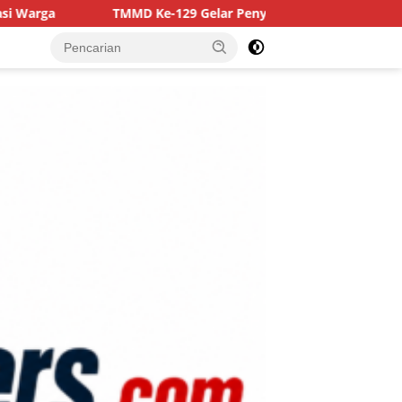
129 Gelar Penyuluhan Wasbang dan Hukum, Tanamkan Kesadaran