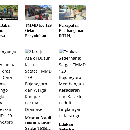
 Bakar
TMMD Ke-129
Percepatan
n,
Gelar
Pembangunan
nsa
Penyuluhan
RTLH,
ama
Wasbang dan
Anggota
inkamtib
Hukum,
Satgas TMMD
Gencar
Tanamkan
ke-129 Kodim
asi
Kesadaran
1505/Tidore
ga
Berbangsa
Turunkan
serta Taat
Material
Aturan di
Semen
Kampung
Sesor
Merajut Asa di
Dusun Krebet:
Edukasi
Satgas TMMD
Sederhana: