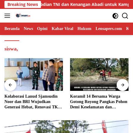
Langsung
l Pengabdian TNI dan Kenangan Abadi untuk Kampung Sesor
Breaking News
ke
konten
Beranda
News
Opini
Kabar Viral
Hukum
Lensapers.com
Keb
siswa,
Kolaborasi Lanud Sjamsudin
Koramil 14 Bersama Warga
Noor dan BRI Wujudkan
Gotong Royong Pangkas Pohon
Generasi Hebat, Renovasi TK
Demi Keselamatan dan
Angkasa 2 Hadirkan Harapan
Kebersihan Lingkungan
bagi Masa Depan Anak