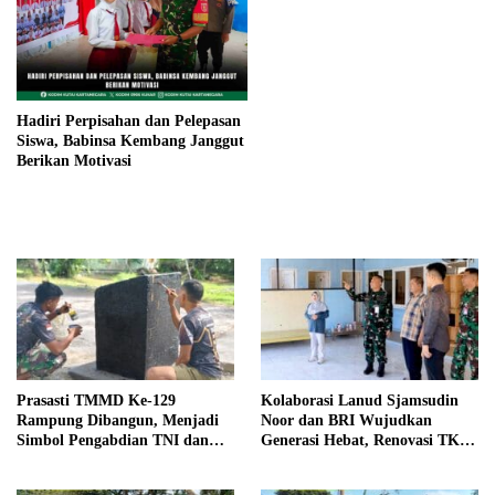
Hadiri Perpisahan dan Pelepasan
Siswa, Babinsa Kembang Janggut
Berikan Motivasi
Prasasti TMMD Ke-129
Kolaborasi Lanud Sjamsudin
Rampung Dibangun, Menjadi
Noor dan BRI Wujudkan
Simbol Pengabdian TNI dan
Generasi Hebat, Renovasi TK
Kenangan Abadi untuk
Angkasa 2 Hadirkan Harapan
Kampung Sesor
bagi Masa Depan Anak