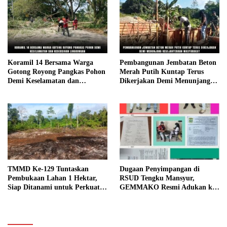
Koramil 14 Bersama Warga
Pembangunan Jembatan Beton
Gotong Royong Pangkas Pohon
Merah Putih Kuntap Terus
Demi Keselamatan dan
Dikerjakan Demi Menunjang
Kebersihan Lingkungan
Kesejahteraan Masyarakat
TMMD Ke-129 Tuntaskan
Dugaan Penyimpangan di
Pembukaan Lahan 1 Hektar,
RSUD Tengku Mansyur,
Siap Ditanami untuk Perkuat
GEMMAKO Resmi Adukan ke
Ketahanan Pangan Kampung
Kejaksaan
Sesor