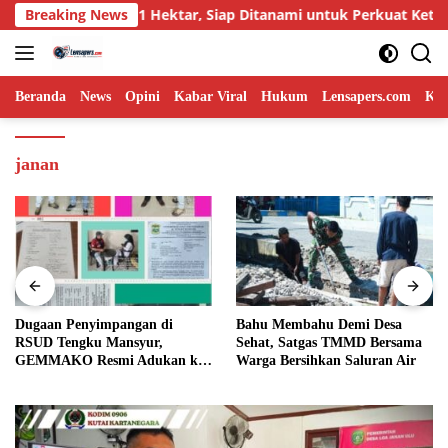
Langsung
n Lahan 1 Hektar, Siap Ditanami untuk Perkuat Ketahanan P
Breaking News
ke
konten
Beranda
News
Opini
Kabar Viral
Hukum
Lensapers.com
Keb
janan
Dugaan Penyimpangan di
Bahu Membahu Demi Desa
RSUD Tengku Mansyur,
Sehat, Satgas TMMD Bersama
GEMMAKO Resmi Adukan ke
Warga Bersihkan Saluran Air
Kejaksaan