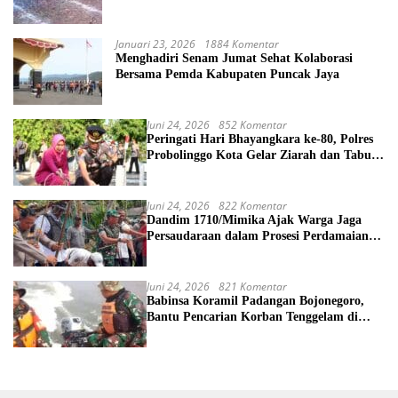
Morowali Dipertanyakan
Januari 23, 2026
1884 Komentar
Menghadiri Senam Jumat Sehat Kolaborasi
Bersama Pemda Kabupaten Puncak Jaya
Juni 24, 2026
852 Komentar
Peringati Hari Bhayangkara ke-80, Polres
Probolinggo Kota Gelar Ziarah dan Tabur
Bunga di TMP
Juni 24, 2026
822 Komentar
Dandim 1710/Mimika Ajak Warga Jaga
Persaudaraan dalam Prosesi Perdamaian
Perang Suku di Kwamki Narama
Juni 24, 2026
821 Komentar
Babinsa Koramil Padangan Bojonegoro,
Bantu Pencarian Korban Tenggelam di
Sungai Bengawan Solo