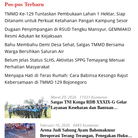
Pos-pos Terbaru
TMMD Ke-129 Tuntaskan Pembukaan Lahan 1 Hektar, Siap
Ditanami untuk Perkuat Ketahanan Pangan Kampung Sesor
Dugaan Penyimpangan di RSUD Tengku Mansyur, GEMMAKO
Resmi Adukan ke Kejaksaan
Bahu Membahu Demi Desa Sehat, Satgas TMMD Bersama
Warga Bersihkan Saluran Air
Belum Jelas Status SLHS, Aktivitas SPPG Temayang Menuai
Perhatian Masyarakat
Menyapa Hati di Teras Rumah: Cara Babinsa Kesongo Rajut
Kebersamaan di TMMD 129 Bojonegoro
Maret 20, 2026
11031 Komentar
Satgas TNI Konga RDB XXXIX-G Gelar
Layanan Kesehatan dan Bantuan
Kemanusiaan di Maliobongo
Februari 16, 2026
6483 Komentar
Arena Judi Sabung Ayam Bahomakmur
Beroperasi Terang-Terangan, Penegakan Hukum