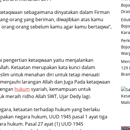
Bojo
Drai
ah ketaqwaan sebagaimana dinyatakan dalam Firman
orang-orang yang beriman, diwajibkan atas kamu
Eduk
Boj
s orang-orang sebelum kamu agar kamu bertaqwa”,
Kara
Perk
Bojo
War
 pengertian ketaqwaan yaitu menjalankan
Meny
Allah. Ketaatan merupakan kata kunci dalam
129 
Bran
lim untuk menahan diri untuk tetap menaati
 menjauhi larangan Allah dan Juga Pada ketaqwaan
 dengan
hukum
syariah, kemampuan untuk
 meraih ridho Allah SWT, Ujar Dedy lagi.
gara, ketaatan terhadap hukum yang berlaku
pakan negara hukum, UUD 1945 pasal 1 ayat tiga
ra hukum. Pasal 27 ayat (1) UUD 1945