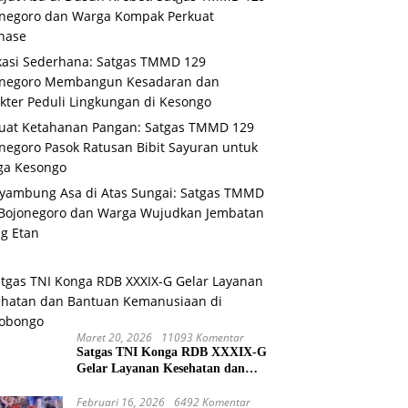
negoro dan Warga Kompak Perkuat
nase
asi Sederhana: Satgas TMMD 129
onegoro Membangun Kesadaran dan
kter Peduli Lingkungan di Kesongo
uat Ketahanan Pangan: Satgas TMMD 129
negoro Pasok Ratusan Bibit Sayuran untuk
ga Kesongo
ambung Asa di Atas Sungai: Satgas TMMD
Bojonegoro dan Warga Wujudkan Jembatan
g Etan
Maret 20, 2026
11093 Komentar
Satgas TNI Konga RDB XXXIX-G
Gelar Layanan Kesehatan dan
Bantuan Kemanusiaan di
Maliobongo
Februari 16, 2026
6492 Komentar