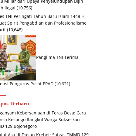
,8 Miliar dari Upaya Penyelundupan Bijih
h Ilegal
(10,756)
s TNI Peringati Tahun Baru Islam 1448 H
uat Spirit Pengabdian dan Profesionalisme
urit
(10,648)
Panglima TNI Terima
ensi Pengurus Pusat PPAD
(10,621)
-pos Terbaru
anyam Kebersamaan di Teras Desa: Cara
nsa Kesongo Rangkul Warga Sukseskan
D 129 Bojonegoro
jut Asa di Dusun Krebet: Satgas TMMD 129