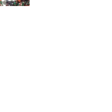
Pencarian Korban
Tenggelam di Sungai
Bengawan Solo