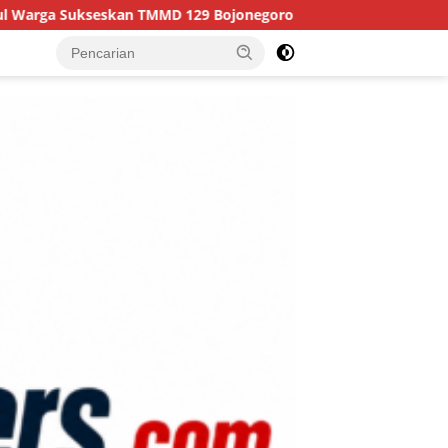
129 Bojonegoro
Merajut Asa di Dusun Krebet: Satgas 