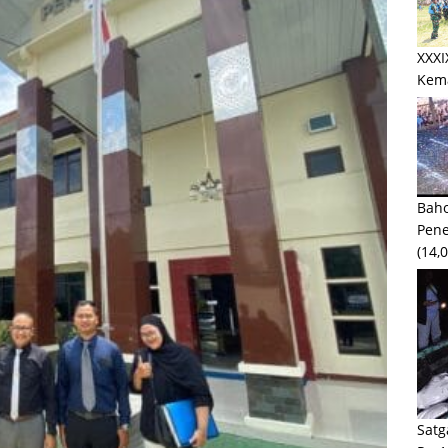
XXXI
Kem
Baho
Pen
(14,
Satg