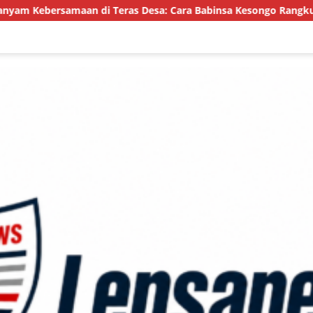
s Desa: Cara Babinsa Kesongo Rangkul Warga Sukseskan TMMD 