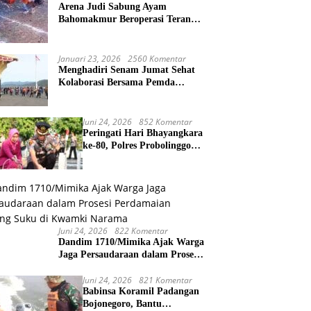
Arena Judi Sabung Ayam
Bahomakmur Beroperasi Terang-
Terangan, Penegakan Hukum
Morowali Dipertanyakan
Januari 23, 2026
2560 Komentar
Menghadiri Senam Jumat Sehat
Kolaborasi Bersama Pemda
Kabupaten Puncak Jaya
Juni 24, 2026
852 Komentar
Peringati Hari Bhayangkara
ke-80, Polres Probolinggo
Kota Gelar Ziarah dan
Tabur Bunga di TMP
Juni 24, 2026
822 Komentar
Dandim 1710/Mimika Ajak Warga
Jaga Persaudaraan dalam Prosesi
Perdamaian Perang Suku di
Kwamki Narama
Juni 24, 2026
821 Komentar
Babinsa Koramil Padangan
Bojonegoro, Bantu