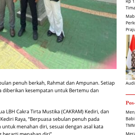
Rp 1
Tima
Mabe
Perk
Praj
ulan penuh berkah, Rahmat dan Ampunan. Setiap
Audi
a diberikan kesempatan untuk Bertemu dan
Pos
a LBH Cakra Tirta Mustika (CAKRAM) Kediri, dan
Meng
Babi
 Kediri Raya, “Berpuasa sebulan penuh pada
TMM
untuk menahan diri, sesuai dengan asal kata
Mera
 berarti menahan diri”.