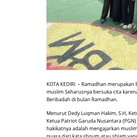
KOTA KEDIRI – Ramadhan merupakan b
muslim Seharusnya bersuka cita karen
Beribadah di bulan Ramadhan.
Menurut Dedy Luqman Hakim, S.H, Ketu
Ketua Patriot Garuda Nusantara (PGN)
hakikatnya adalah mengajarkan muslim 
puasa dari kata shoum atau shiam yang