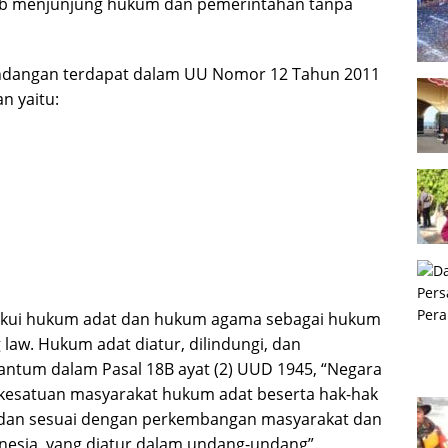
ib menjunjung hukum dan pemerintahan tanpa
undangan terdapat dalam UU Nomor 12 Tahun 2011
n yaitu:
gakui hukum adat dan hukum agama sebagai hukum
g law. Hukum adat diatur, dilindungi, dan
rcantum dalam Pasal 18B ayat (2) UUD 1945, “Negara
esatuan masyarakat hukum adat beserta hak-hak
p dan sesuai dengan perkembangan masyarakat dan
nesia, yang diatur dalam undang-undang”.