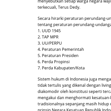
menyebutkan setiap warga negara waj
terkecuali, Terus Dedy.
Secara hirarki peraturan perundang-
tentang peraturan perundang-undanga
1. UUD 1945
2. TAP MPR
3. UU/PERPU
4. Peraturan Pemerintah
5. Peraturan Presiden
6. Perda Propinsi
7. Perda Kabupaten/Kota
Sistem hukum di Indonesia juga men
tidak tertulis yang dikenal dengan livin
diakomodir oleh konstitusi seperti te
mengakui dan menghormati kesatuan-k
tradisionalnya sepanjang masih hidu
prinsip Negara Kesatuan Republik Indo