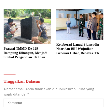
Berbangsa serta Taat Aturan di
Kampung Sesor
Kolaborasi Lanud Sjamsudin
Prasasti TMMD Ke-129
Noor dan BRI Wujudkan
Rampung Dibangun, Menjadi
Generasi Hebat, Renovasi TK
Simbol Pengabdian TNI dan
Angkasa 2 Hadirkan Harapan
Kenangan Abadi untuk
bagi Masa Depan Anak
Kampung Sesor
Tinggalkan Balasan
Alamat email Anda tidak akan dipublikasikan.
Ruas yang
wajib ditandai
*