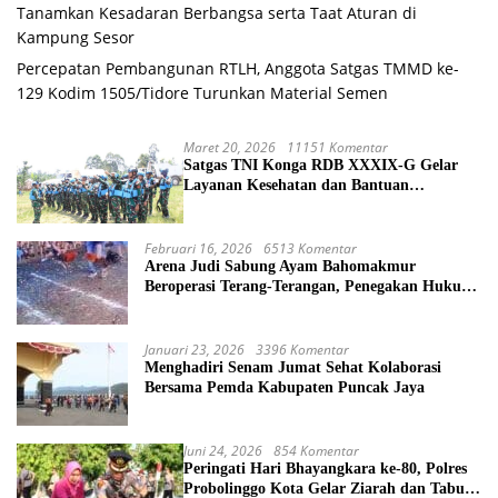
Tanamkan Kesadaran Berbangsa serta Taat Aturan di
Kampung Sesor
Percepatan Pembangunan RTLH, Anggota Satgas TMMD ke-
129 Kodim 1505/Tidore Turunkan Material Semen
Maret 20, 2026
11151 Komentar
Satgas TNI Konga RDB XXXIX-G Gelar
Layanan Kesehatan dan Bantuan
Kemanusiaan di Maliobongo
Februari 16, 2026
6513 Komentar
Arena Judi Sabung Ayam Bahomakmur
Beroperasi Terang-Terangan, Penegakan Hukum
Morowali Dipertanyakan
Januari 23, 2026
3396 Komentar
Menghadiri Senam Jumat Sehat Kolaborasi
Bersama Pemda Kabupaten Puncak Jaya
Juni 24, 2026
854 Komentar
Peringati Hari Bhayangkara ke-80, Polres
Probolinggo Kota Gelar Ziarah dan Tabur