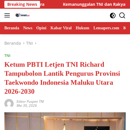
Langsung
Utara
Breaking News
Kemanunggalan TNI dan Rakyat, Babinsa Bersama 
ke
konten
Beranda
News
Opini
Kabar Viral
Hukum
Lensapers.com
Keb
Beranda
TNI
TNI
Ketum PBTI Letjen TNI Richard
Tampubolon Lantik Pengurus Provinsi
Taekwondo Indonesia Maluku Utara
2026-2030
Editor Puspen TNI
Mei 30, 2026