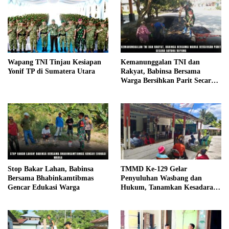
Wapang TNI Tinjau Kesiapan
Kemanunggalan TNI dan
Yonif TP di Sumatera Utara
Rakyat, Babinsa Bersama
Warga Bersihkan Parit Secara
Gotong Royong
Stop Bakar Lahan, Babinsa
TMMD Ke-129 Gelar
Bersama Bhabinkamtibmas
Penyuluhan Wasbang dan
Gencar Edukasi Warga
Hukum, Tanamkan Kesadaran
Berbangsa serta Taat Aturan di
Kampung Sesor