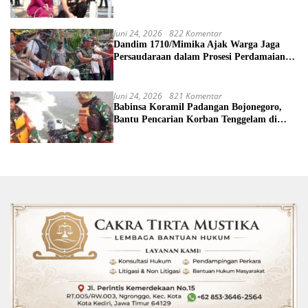
Bunga di TMP
Juni 24, 2026
822 Komentar
Dandim 1710/Mimika Ajak Warga Jaga
Persaudaraan dalam Prosesi Perdamaian
Perang Suku di Kwamki Narama
Juni 24, 2026
821 Komentar
Babinsa Koramil Padangan Bojonegoro,
Bantu Pencarian Korban Tenggelam di
Sungai Bengawan Solo