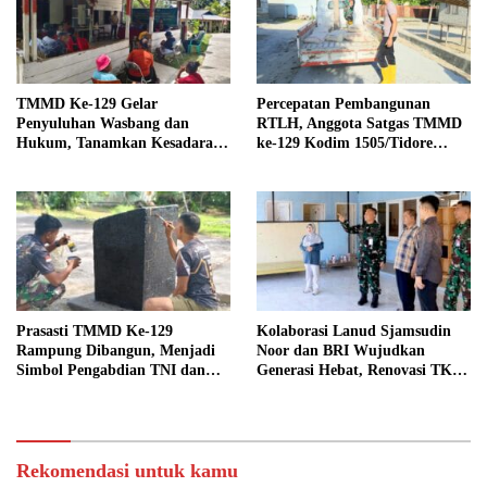
TMMD Ke-129 Gelar
Percepatan Pembangunan
Penyuluhan Wasbang dan
RTLH, Anggota Satgas TMMD
Hukum, Tanamkan Kesadaran
ke-129 Kodim 1505/Tidore
Berbangsa serta Taat Aturan di
Turunkan Material Semen
Kampung Sesor
Prasasti TMMD Ke-129
Kolaborasi Lanud Sjamsudin
Rampung Dibangun, Menjadi
Noor dan BRI Wujudkan
Simbol Pengabdian TNI dan
Generasi Hebat, Renovasi TK
Kenangan Abadi untuk
Angkasa 2 Hadirkan Harapan
Kampung Sesor
bagi Masa Depan Anak
Rekomendasi untuk kamu