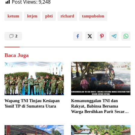
Post Views:
9,248
ketum
letjen
pbti
richard
tampubolon
2
Baca Juga
Wapang TNI Tinjau Kesiapan
Kemanunggalan TNI dan
Yonif TP di Sumatera Utara
Rakyat, Babinsa Bersama
Warga Bersihkan Parit Secara
Gotong Royong