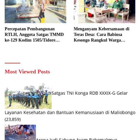
Percepatan Pembangunan
Menganyam Kebersamaan di
RTLH, Anggota Satgas TMMD
Teras Desa: Cara Babinsa
ke-129 Kodim 1505/Tidore
Kesongo Rangkul Warga
Turunkan Material Semen
Sukseskan TMMD 129
Bojonegoro
Most Viewed Posts
Satgas TNI Konga RDB XXXIX-G Gelar
Layanan Kesehatan dan Bantuan Kemanusiaan di Maliobongo
(23,859)
Arena Judi Sabung Ayam Bahomakmur