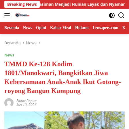
Langsung
asiman Menjadi Hunian Layak dan Nyaman
Breaking News
Memasuki Fa
ke
konten
Beranda
News
Opini
Kabar Viral
Hukum
Lensapers.com
Keb
Beranda
News
News
TMMD Ke-128 Kodim
1801/Manokwari, Bangkitkan Jiwa
Kebersamaan Anak-Anak Ikut Gotong-
royong Bangun Kampung
Editor Papua
Mei 10, 2026