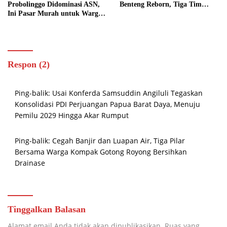
Probolinggo Didominasi ASN,
Benteng Reborn, Tiga Tim
Ini Pasar Murah untuk Warga
Sabet Gelar Juara
atau ASN?
Respon (2)
Ping-balik:
Usai Konferda Samsuddin Angiluli Tegaskan
Konsolidasi PDI Perjuangan Papua Barat Daya, Menuju
Pemilu 2029 Hingga Akar Rumput
Ping-balik:
Cegah Banjir dan Luapan Air, Tiga Pilar
Bersama Warga Kompak Gotong Royong Bersihkan
Drainase
Tinggalkan Balasan
Alamat email Anda tidak akan dipublikasikan.
Ruas yang