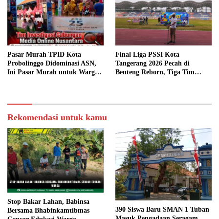
Pasar Murah TPID Kota
Final Liga PSSI Kota
Probolinggo Didominasi ASN,
Tangerang 2026 Pecah di
Ini Pasar Murah untuk Warga
Benteng Reborn, Tiga Tim
atau ASN?
Sabet Gelar Juara
Rekomendasi untuk kamu
Stop Bakar Lahan, Babinsa
390 Siswa Baru SMAN 1 Tuban
Bersama Bhabinkamtibmas
Masuk Pengadaan Seragam,