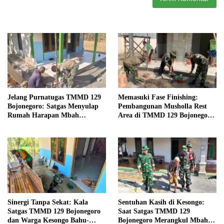
Jelang Purnatugas TMMD 129
Memasuki Fase Finishing:
Bojonegoro: Satgas Menyulap
Pembangunan Musholla Rest
Rumah Harapan Mbah
Area di TMMD 129 Bojonegoro
Kasiman Menjadi Hunian
Tahap Pasang Keramik dan
Layak dan Nyaman
Pengecatan Teras
Sinergi Tanpa Sekat: Kala
Sentuhan Kasih di Kesongo:
Satgas TMMD 129 Bojonegoro
Saat Satgas TMMD 129
dan Warga Kesongo Bahu-
Bojonegoro Merangkul Mbah