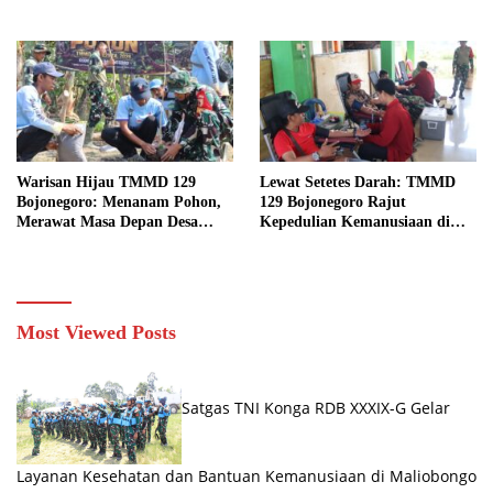
Membahu Merajut Asa Ibu
Kasidah Menatap Rumah Baru
Jasmiati
Anak Tercinta
Warisan Hijau TMMD 129
Lewat Setetes Darah: TMMD
Bojonegoro: Menanam Pohon,
129 Bojonegoro Rajut
Merawat Masa Depan Desa
Kepedulian Kemanusiaan di
Kesongo
Desa Kesongo
Most Viewed Posts
Satgas TNI Konga RDB XXXIX-G Gelar
Layanan Kesehatan dan Bantuan Kemanusiaan di Maliobongo