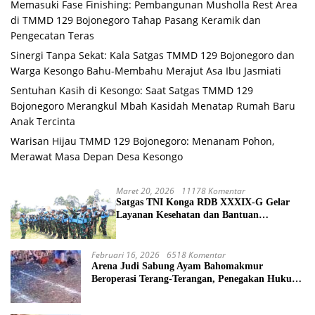
Memasuki Fase Finishing: Pembangunan Musholla Rest Area
di TMMD 129 Bojonegoro Tahap Pasang Keramik dan
Pengecatan Teras
Sinergi Tanpa Sekat: Kala Satgas TMMD 129 Bojonegoro dan
Warga Kesongo Bahu-Membahu Merajut Asa Ibu Jasmiati
Sentuhan Kasih di Kesongo: Saat Satgas TMMD 129
Bojonegoro Merangkul Mbah Kasidah Menatap Rumah Baru
Anak Tercinta
Warisan Hijau TMMD 129 Bojonegoro: Menanam Pohon,
Merawat Masa Depan Desa Kesongo
Maret 20, 2026
11178 Komentar
Satgas TNI Konga RDB XXXIX-G Gelar
Layanan Kesehatan dan Bantuan
Kemanusiaan di Maliobongo
Februari 16, 2026
6518 Komentar
Arena Judi Sabung Ayam Bahomakmur
Beroperasi Terang-Terangan, Penegakan Hukum
Morowali Dipertanyakan