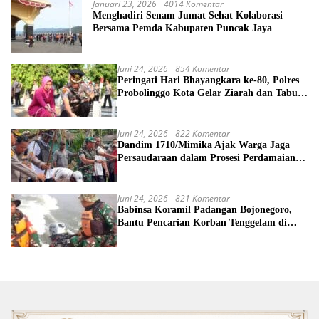
Januari 23, 2026
4014 Komentar
Menghadiri Senam Jumat Sehat Kolaborasi
Bersama Pemda Kabupaten Puncak Jaya
Juni 24, 2026
854 Komentar
Peringati Hari Bhayangkara ke-80, Polres
Probolinggo Kota Gelar Ziarah dan Tabur
Bunga di TMP
Juni 24, 2026
822 Komentar
Dandim 1710/Mimika Ajak Warga Jaga
Persaudaraan dalam Prosesi Perdamaian
Perang Suku di Kwamki Narama
Juni 24, 2026
821 Komentar
Babinsa Koramil Padangan Bojonegoro,
Bantu Pencarian Korban Tenggelam di
Sungai Bengawan Solo