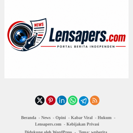
Beranda
News
Opini
Kabar Viral
Hukum
Lensapers.com
Kebijakan Privasi
Didukung oleh WordPress
-
Tema: wpberita.