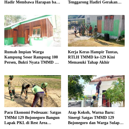
Hadir Membawa Harapan bagi
Tenggarong Hadiri Gerakan
Warga di Tengah Konflik
Nasional Pembagian Bendera
Ugimba, Papua Tengah
Merah Putih
Rumah Impian Warga
Kerja Keras Hampir Tuntas,
Kampung Sesor Rampung 100
RTLH TMMD ke-129 Kini
Persen, Bukti Nyata TMMD Ke-
Memasuki Tahap Akhir
129 Kodim 1807/Sorsel
Pacu Ekonomi Pedesaan: Satgas
Atap Kokoh, Warna Baru:
TMMd 129 Bojonegoro Bangun
Sinergi Satgas TMMD 129
Lapak PKL di Rest Area
Bojonegoro dan Warga Sulap
Kesongo
SDN Kesongo 1 Jadi Rumah