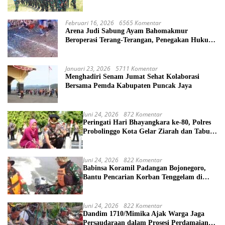
Kemanusiaan di Maliobongo
Februari 16, 2026
6565 Komentar
Arena Judi Sabung Ayam Bahomakmur
Beroperasi Terang-Terangan, Penegakan Hukum
Morowali Dipertanyakan
Januari 23, 2026
5711 Komentar
Menghadiri Senam Jumat Sehat Kolaborasi
Bersama Pemda Kabupaten Puncak Jaya
Juni 24, 2026
872 Komentar
Peringati Hari Bhayangkara ke-80, Polres
Probolinggo Kota Gelar Ziarah dan Tabur
Bunga di TMP
Juni 24, 2026
822 Komentar
Babinsa Koramil Padangan Bojonegoro,
Bantu Pencarian Korban Tenggelam di
Sungai Bengawan Solo
Juni 24, 2026
822 Komentar
Dandim 1710/Mimika Ajak Warga Jaga
Persaudaraan dalam Prosesi Perdamaian